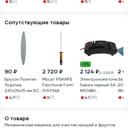
кончиком, красный
6 см, красный
6 см, черный
овощ
5
(2)
5
(20)
5
(1)
4.
6.7601
6.7301
6.7303
845
Сопутствующие товары
-5%
90 ₽
2 720 ₽
2 124 ₽
2 0
2 236 ₽
Брусок Политех
Мусат FISKARS
Электроножеточка
Зато
Лодочка
Functional Form
Sakura черный SA-
200х
230x35x15 мм БС
1057549
6604BK
360г
2045200
РТ-00000835
Петр
4.7
(3)
5
(7)
4.1
(39)
4.
М00
О товаре
Механическая машинка для очистки овощей и фруктов