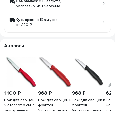
Самовывоз:
c 12 августа,
бесплатно
, из 1 магазина
Курьером:
c 13 августа,
от 290 ₽
Аналоги
1 100 ₽
968 ₽
968 ₽
626
Нож для овощей
Нож для овощей и
Нож для овощей и
Нож 
Victorinox 8 см, с
фруктов
фруктов
Hokk
заострённым
Victorinox лезвие
Victorinox лезвие
фрук