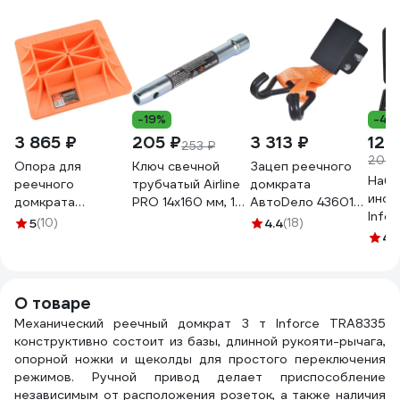
-19%
-41
3 865 ₽
205 ₽
3 313 ₽
12 
253 ₽
20 6
Опора для
Ключ свечной
Зацеп реечного
Набо
реечного
трубчатый Airline
домкрата
инст
домкрата
PRO 14x160 мм, 12
АвтоDело 43601
Infor
АвтоDело 43602
граней, с
14590
5
(10)
4.4
(18)
пред
14900
магнитным
4.
1/4" 
фиксатором
Cr-V,
ATAC001
Проф
О товаре
06-0
Механический реечный домкрат 3 т Inforce TRA8335
конструктивно состоит из базы, длинной рукояти-рычага,
опорной ножки и щеколды для простого переключения
режимов. Ручной привод делает приспособление
независимым от расположения розеток, а также наличия