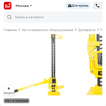
Москва
Для юрлиц
Поиск в каталоге
Главная
/
Автосервисное оборудование
/
Домкраты
/
Ре
видео
Нет в наличии