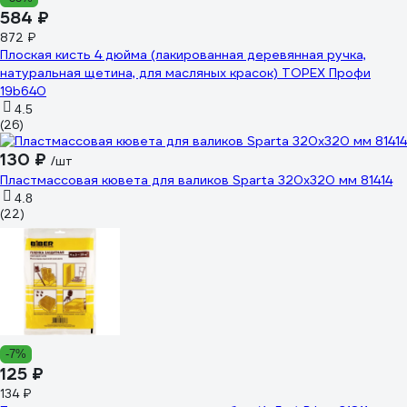
584 ₽
872 ₽
Плоская кисть 4 дюйма (лакированная деревянная ручка,
натуральная щетина, для масляных красок) TOPEX Профи
19b640
4.5
(26)
130 ₽
/шт
Пластмассовая кювета для валиков Sparta 320х320 мм 81414
4.8
(22)
-7%
125 ₽
134 ₽