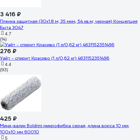
3 416 ₽
Пленка защитная (30х1.8 м; 35 мкм, 54 кв.м; черная) Концепция
Быта 3047
4.7
(14)
276 ₽
Уайт - спирит Красиво (1 л/0,62 кг) 4631152351496
4.4
(93)
425 ₽
Мини-валик Boldrini микрофибра серая, длина ворса 10 мм,
100х10 мм 60010
5