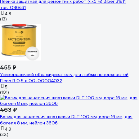
Пленка защитная для ремонтных работ (4х5 м) Biber 31811
тов-086461
4.8
(13)
455 ₽
Универсальный обезжириватель для любых поверхностей
Elcon R 0,5 л 00-00004032
5
(101)
463 ₽
Валик для нанесения шпатлевки DLT 100 мм, ворс 16 мм, для
бюгеля 8 мм, нейлон 3606
4.9
(22)