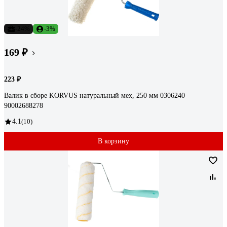
-24%
-3%
169 ₽
223 ₽
Валик в сборе KORVUS натуральный мех, 250 мм 0306240
90002688278
4.1
(10)
В корзину