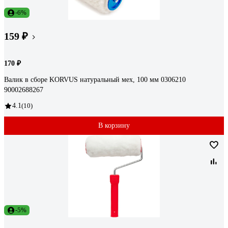
-6%
159 ₽
170 ₽
Валик в сборе KORVUS натуральный мех, 100 мм 0306210
90002688267
4.1
(10)
В корзину
-5%