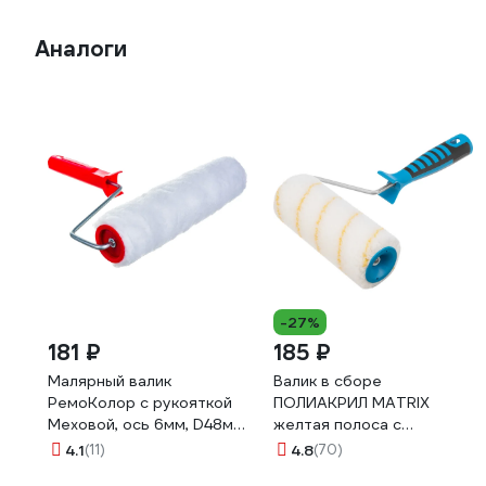
Аналоги
-27%
181 ₽
185 ₽
Малярный валик
Валик в сборе
РемоКолор с рукояткой
ПОЛИАКРИЛ MATRIX
Меховой, ось 6мм, D48мм,
желтая полоса с
250мм, 04-2-002
двухком.руч., 180мм, ворс
4.1
(11)
4.8
(70)
12мм, D 48мм, Dруч.6 мм