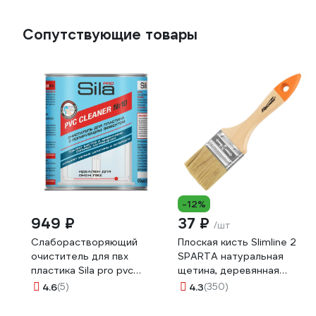
80659
Сопутствующие товары
-12%
949 ₽
37 ₽
/шт
Слаборастворяющий
Плоская кисть Slimline 2
очиститель для пвх
SPARTA натуральная
пластика Sila pro pvc
щетина, деревянная
cleaner №10 1000мл PRO
ручка 824305
4.6
(5)
4.3
(350)
№10 SILA PRO №10_6