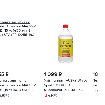
55 ₽
1 099 ₽
100 
енка защитная с
Уайт-спирит HUSKY White
Плоска
ейкой лентой МАСКЕР
Spirit 1050/D60
мм 107
Д (15 м; 1400 мм; 9
высокоочищенный, 1 л
4.7
(3
м) STAYER 12255-140-
32020
4.5
(16)
4.9
(11)