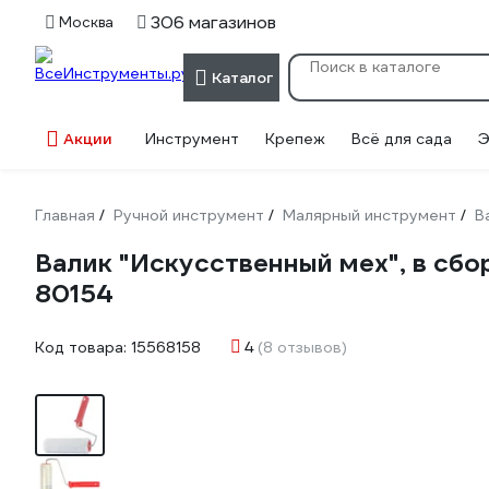
306 магазинов
Москва
Каталог
Акции
Инструмент
Крепеж
Всё для сада
Э
Главная
Ручной инструмент
Малярный инструмент
В
/
/
/
Валик "Искусственный мех", в сбо
80154
Код товара:
15568158
4
(8 отзывов)