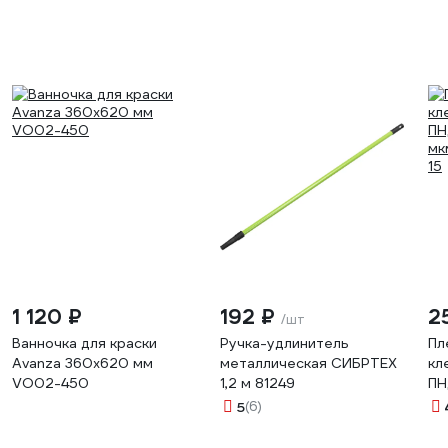
1 120 ₽
192 ₽
2
/шт
Ванночка для краски
Ручка-удлинитель
Пл
Avanza 360х620 мм
металлическая СИБРТЕХ
кл
VO02-450
1,2 м 81249
ПН
мк
5
(6)
15