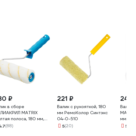
30 ₽
221 ₽
245 
лик в сборе
Валик с рукояткой, 180
Валик 
ЛИАКРИЛ MATRIX
мм РемоКолор Синтэкс
MATRIX
лтая полоса, 180 мм,
04-0-510
мм, D 3
рс 12 мм, D 36 мм, D
80882
4.7
(88)
5
(20)
5
(9)
чки 6 мм 80880