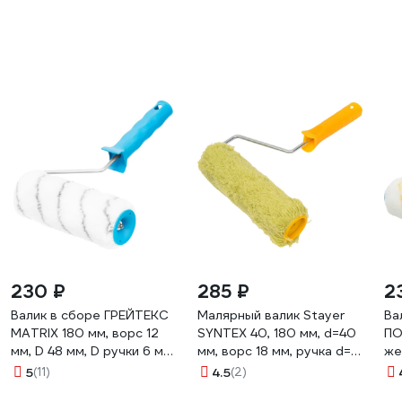
230 ₽
285 ₽
2
Валик в сборе ГРЕЙТЕКС
Малярный валик Stayer
Ва
MATRIX 180 мм, ворс 12
SYNTEX 40, 180 мм, d=40
ПО
мм, D 48 мм, D ручки 6 мм
мм, ворс 18 мм, ручка d=6
же
80657
мм, 0319-18_z01
во
5
(11)
4.5
(2)
ру