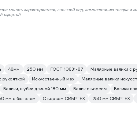
лера менять характеристики, внешний вид, комплектацию товара и м
ой офертой
а
48мм
250 мм
ГОСТ 10831-87
Малярные валики с 
с рукояткой
Искусственный мех
Малярные валики искусс
Валики, шубки длиной 180 мм
Валик с ворсом
Валики пл
50 мм с бюгелем
С ворсом СИБРТЕХ
250 мм СИБРТЕХ