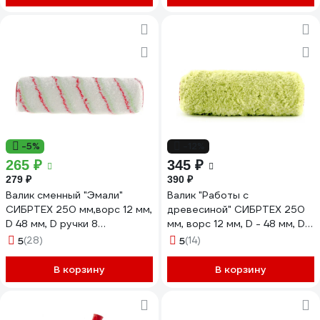
-5%
-12%
265 ₽
345 ₽
279 ₽
390 ₽
Валик сменный "Эмали"
Валик "Работы с
СИБРТЕХ 250 мм,ворс 12 мм,
древесиной" СИБРТЕХ 250
D 48 мм, D ручки 8
мм, ворс 12 мм, D - 48 мм, D
мм,полиамид,полиакрил
ручки - 8 мм, микроволокно
5
(28)
5
(14)
80173
80183
В корзину
В корзину