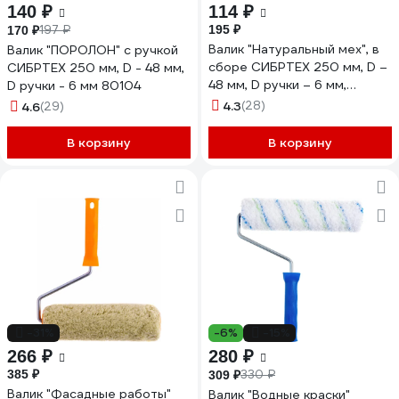
140 ₽
114 ₽
197 ₽
195 ₽
170 ₽
Валик "Натуральный мех", в
Валик "ПОРОЛОН" с ручкой
сборе СИБРТЕХ 250 мм, D –
СИБРТЕХ 250 мм, D - 48 мм,
48 мм, D ручки – 6 мм,
D ручки - 6 мм 80104
крепление шплинтом 80164
4.3
(28)
4.6
(29)
В корзину
В корзину
-31%
-6%
-15%
266 ₽
280 ₽
385 ₽
330 ₽
309 ₽
Валик "Фасадные работы"
Валик "Водные краски"