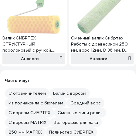
Валик СИБРТЕХ
Сменный валик Сибртех
СТРУКТУРНЫЙ
Работы с древесиной 250
поролоновый с ручкой,
мм, ворс 12мм, D 36 мм, D
горошек, 240 мм 80238
ручки 6 мм, микроволокно
Аналоги
Аналоги
80255
Часто ищут
С ограничителем
Валик с ворсом
Из полиакрила с бюгелем
Средний ворс
С ворсом СИБРТЕХ
Сменные мини ролик
С ворсом MATRIX
Велюровые для лака
250 мм MATRIX
Полиэстер СИБРТЕХ