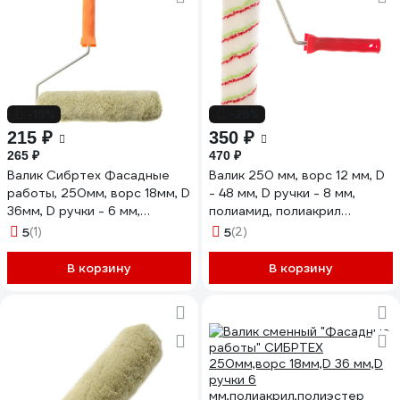
-19%
-26%
215 ₽
350 ₽
265 ₽
470 ₽
Валик Сибртех Фасадные
Валик 250 мм, ворс 12 мм, D
работы, 250мм, ворс 18мм, D
- 48 мм, D ручки - 8 мм,
36мм, D ручки - 6 мм,
полиамид, полиакрил
полиакрил, полиэстер 80225
СИБРТЕХ Эмали 80171
5
(1)
5
(2)
В корзину
В корзину