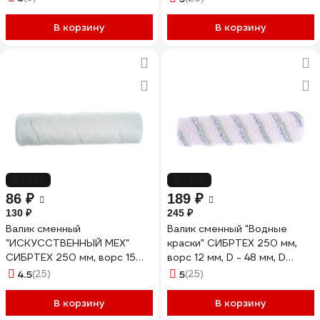
8мм,полиакрил,полиэстер
80177
В корзину
В корзину
-34%
-23%
86 ₽
189 ₽
130 ₽
245 ₽
Валик сменный
Валик сменный "Водные
"ИСКУССТВЕННЫЙ МЕХ"
краски" СИБРТЕХ 250 мм,
СИБРТЕХ 250 мм, ворс 15
ворс 12 мм, D - 48 мм, D
мм, D 48 мм, D руч. - 6 мм,
ручки - 8 мм, полиэстер
4.5
(25)
5
(25)
полиэстер 80119
80139
В корзину
В корзину