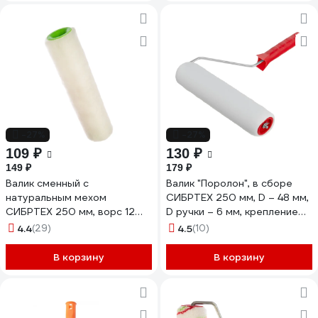
-27%
-27%
109 ₽
130 ₽
149 ₽
179 ₽
Валик сменный с
Валик "Поролон", в сборе
натуральным мехом
СИБРТЕХ 250 мм, D – 48 мм,
СИБРТЕХ 250 мм, ворс 12
D ручки – 6 мм, крепление
мм, D 48 мм, D ручки - 6 мм,
шплинтом 80144
4.4
(29)
4.5
(10)
80129
В корзину
В корзину