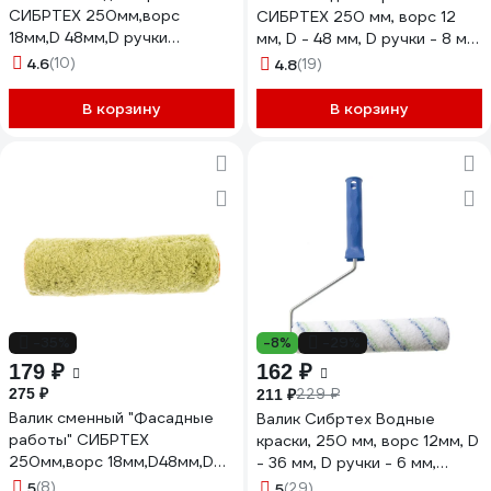
СИБРТЕХ 250мм,ворс
СИБРТЕХ 250 мм, ворс 12
18мм,D 48мм,D ручки
мм, D - 48 мм, D ручки - 8 мм,
8мм,полиакрил,полиэстер
полиэстер 80137
4.6
(10)
4.8
(19)
80175
В корзину
В корзину
-35%
-8%
-29%
179 ₽
162 ₽
275 ₽
229 ₽
211 ₽
Валик сменный "Фасадные
Валик Сибртех Водные
работы" СИБРТЕХ
краски, 250 мм, ворс 12мм, D
250мм,ворс 18мм,D48мм,D
- 36 мм, D ручки - 6 мм,
ручки
полиэстер 80193
5
(8)
5
(29)