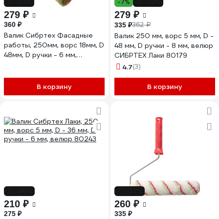
-23%
-7%
-23%
279 ₽
279 ₽
360 ₽
362 ₽
335 ₽
Валик Сибртех Фасадные
Валик 250 мм, ворс 5 мм, D -
работы, 250мм, ворс 18мм, D
48 мм, D ручки - 8 мм, велюр
48мм, D ручки - 6 мм,
СИБРТЕХ Лаки 80179
полиакрил, полиэстер
4.7
(3)
80207
В корзину
В корзину
-24%
-22%
210 ₽
260 ₽
275 ₽
335 ₽