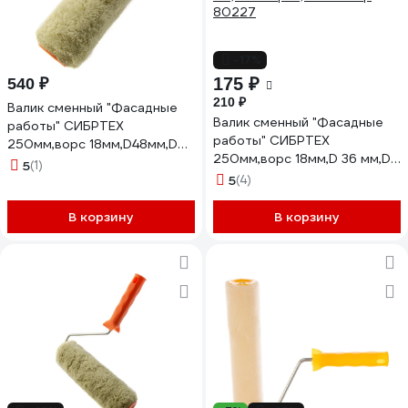
-17%
175 ₽
540 ₽
210 ₽
Валик сменный "Фасадные
Валик сменный "Фасадные
работы" СИБРТЕХ
работы" СИБРТЕХ
250мм,ворс 18мм,D48мм,D
250мм,ворс 18мм,D 36 мм,D
ручки - 6
5
(1)
ручки 6
мм,полиакрил,полиэстер
5
(4)
мм,полиакрил,полиэстер
80212
80227
В корзину
В корзину