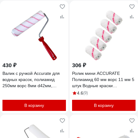
430 ₽
306 ₽
Валик с ручкой Accurate для
Ролик мини ACCURATE
водных красок, полиамид
Полиамид 60 мм ворс 11 мм 5
250мм ворс 8мм d42мм,
штук Водные краски
бюгель 8мм 25042808
18306019/5
4.6
(9)
В корзину
В корзину