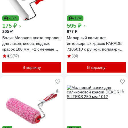
-15%
-12%
175 ₽
595 ₽
205 ₽
677 ₽
Валик Мелодия цвета поролон
Малярный валик для
для лаков, клеев, водных
интерьерных красок PARADE
красок 180 мм, +2 сменные
7105010 с ручкой, полиакрил
шубки 180-42+2
11х48х250 мм Лк-00011121
4.5
(32)
5
(4)
В корзину
В корзину