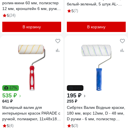
ролик-мини 60 мм, полиэстер
белый-зеленый, 5 штук AL-
12 мм, кронштейн 6 мм, ручка
V150WG_5
5
(7)
двухкомпонентная, Профи 513
5
(24)
30 060
В корзину
В корзину
-17%
-24%
535 ₽
195 ₽
641 ₽
255 ₽
Малярный валик для
Сибртех Валик Водные краски,
интерьерных красок PARADE с
180 мм, ворс 12мм, D - 48 мм,
ручкой, полиакрил, 11х48х180
D ручки - 6 мм, полиэстер
мм, ручка 8 мм ЛА-00000310
80186
5
(4)
5
(3)