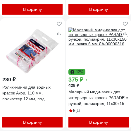
В корзину
В корзину
-12%
375 ₽
230 ₽
428 ₽
Ролики-мини для водных
Малярный миди-валик для
красок Акор, 110 мм,
интерьерных красок PARADE с
полиэстер 12 мм, под
ручкой, полиакрил, 11х30х150
кронштейн 6 мм, 5 шт., Мастер
мм, ручка 6 мм ЛА-00000316
533 00 110
5
(1)
В корзину
В корзину