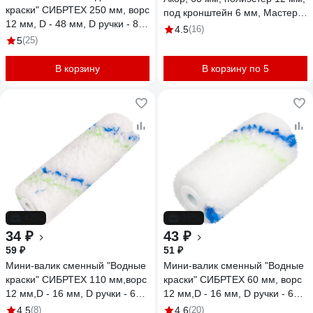
краски" СИБРТЕХ 250 мм, ворс
под кронштейн 6 мм, Мастер
12 мм, D - 48 мм, D ручки - 8
553 00 060
4.5
(16)
мм, полиэстер 80139
5
(25)
В корзину
В корзину по 5
-42%
-16%
34 ₽
43 ₽
59 ₽
51 ₽
Мини-валик сменный "Водные
Мини-валик сменный "Водные
краски" СИБРТЕХ 110 мм,ворс
краски" СИБРТЕХ 60 мм, ворс
12 мм,D - 16 мм, D ручки - 6
12 мм,D - 16 мм, D ручки - 6
мм, полиэстер 80582
мм, полиэстер 80581
4.5
(8)
4.6
(20)