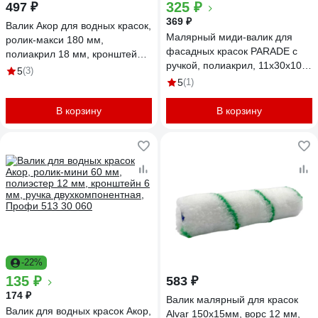
325 ₽
497 ₽
369 ₽
Валик Акор для водных красок,
Малярный миди-валик для
ролик-макси 180 мм,
фасадных красок PARADE с
полиакрил 18 мм, кронштейн 8
ручкой, полиакрил, 11х30х100
мм, ручка двухкомпонентная,
5
(3)
мм, ручка 6 мм ЛА-00000317
Профи 254 48 818
5
(1)
В корзину
В корзину
-22%
135 ₽
583 ₽
174 ₽
Валик малярный для красок
Валик для водных красок Акор,
Alvar 150х15мм, ворс 12 мм,