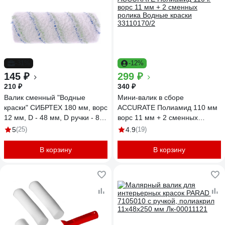
-31%
-12%
145 ₽
299 ₽
210 ₽
340 ₽
Валик сменный "Водные
Мини-валик в сборе
краски" СИБРТЕХ 180 мм, ворс
ACCURATE Полиамид 110 мм
12 мм, D - 48 мм, D ручки - 8
ворс 11 мм + 2 сменных
мм, полиэстер 80138
ролика Водные краски
5
(25)
4.9
(19)
33110170/2
В корзину
В корзину