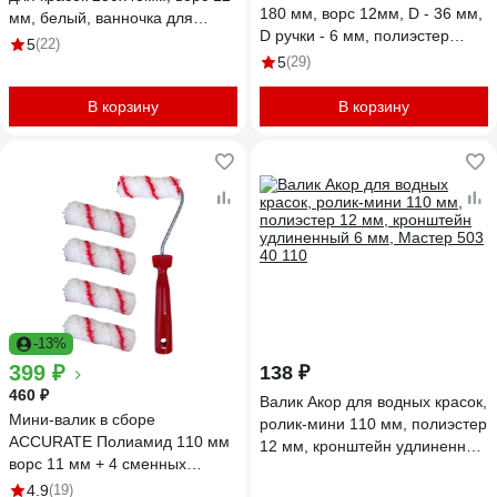
180 мм, ворс 12мм, D - 36 мм,
мм, белый, ванночка для
D ручки - 6 мм, полиэстер
краски 300х150мм AL-T300-
5
(22)
80192
V250W-RHS825
5
(29)
В корзину
В корзину
-13%
399 ₽
138 ₽
460 ₽
Валик Акор для водных красок,
Мини-валик в сборе
ролик-мини 110 мм, полиэстер
ACCURATE Полиамид 110 мм
12 мм, кронштейн удлиненный
ворс 11 мм + 4 сменных
6 мм, Мастер 503 40 110
ролика Водные краски
4.9
(19)