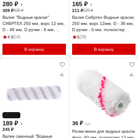
280 ₽
165 ₽
309 ₽
211 ₽
330 ₽
229 ₽
Валик "Водные краски"
Валик Сибртех Водные краски,
СИБРТЕХ 250 мм, ворс 12 мм,
250 мм, ворс 12мм, D - 36 мм,
D - 48 мм, D ручки - 8 мм,
D ручки - 6 мм, полиэстер
полиэстер 80137
80193
4.8
(19)
5
(29)
В корзину
В корзину
-23%
189 ₽
36 ₽
/шт
245 ₽
Ролик-мини для водных красок
Валик сменный "Водные
Акор, 60 мм, полиэстер 12 мм,