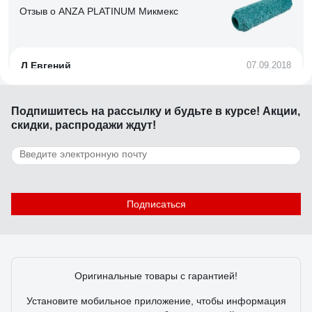
Отзыв о ANZA PLATINUM Микмекс
Л Евгений
07.09.2018
Качество!
Подпишитесь
на рассылку
и будьте в курсе! Акции,
скидки, распродажи ждут!
90 отзывов
Отзыв о HARDY 0111-994825
Игорь
02.10.2023
Подписаться
Удобно, главный плюс - это возможность нанести
приличный слой шпаклёвки за раз и уменьшается
вероятность протиров в процессе зачистки. Скорость
работы не особо увеличивает, зато сохраняет запястья от
Оригинальные товары с гарантией!
растяжения на больших объемах. При определенном
навыке можно подготовить стену под покраску за 2 слоя
Установите мобильное приложение, чтобы информация
(шитрока)