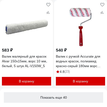
583 ₽
540 ₽
Валик малярный для красок
Валик с ручкой Accurate для
Alvar 150х15мм, ворс 10 мм,
водных красок, полиамид
белый, 5 штук AL-V150W_5
красно-серый 180мм ворс
18мм d42мм, бюгель 8мм
4.8
(23)
18042308
В корзину
В корзину
Показать еще 40