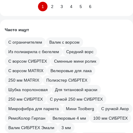
1
2
3
4
5
6
Часто ищут
С ограничителем
Валик с ворсом
Из полиакрила с бюгелем
Средний ворс
С ворсом СИБРТЕХ
Сменные мини ролик
С ворсом MATRIX
Велюровые для лака
250 мм MATRIX
Полиэстер СИБРТЕХ
Шубка поролоновая
Для титановой краски
250 мм СИБРТЕХ
С ручкой 250 мм СИБРТЕХ
Микрофибра для паркета
Мини Toolberg
С ручкой Акор
РемоКолор Гирпан
Велюровые 4 мм
100 мм СИБРТЕХ
Валик СИБРТЕХ Эмали
3 мм