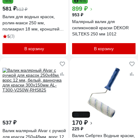
-5%
-6%
899 ₽
581 ₽
612 ₽
953 ₽
Валик для водных красок,
Малярный валик для
ролик-макси 250 мм,
силиконовой краски DEKOR
полиакрил 18 мм, кронштейн 8
SILTEKS 250 мм 1012
мм, ручка двухкомпонентная
5
(3)
Акор Профи 254 48 824
В корзину
В корзину
-24%
170 ₽
537 ₽
225 ₽
Валик малярный Alvar с ручкой
Валик Сибртех Водные краски,
для красок 250х48мм, ворс 12