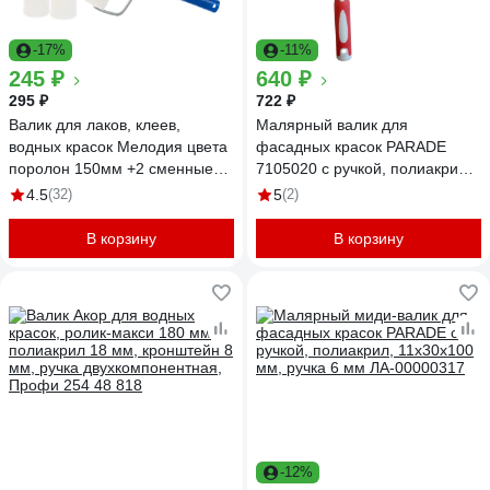
-17%
-11%
245 ₽
640 ₽
295 ₽
722 ₽
Валик для лаков, клеев,
Малярный валик для
водных красок Мелодия цвета
фасадных красок PARADE
поролон 150мм +2 сменные
7105020 с ручкой, полиакрил
шубки Вп150/55+2
18х48х250 мм Лк-00011122
4.5
(32)
5
(2)
В корзину
В корзину
-12%