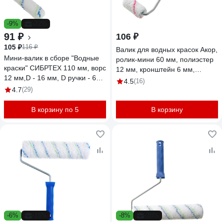
-9%
-22%
91 ₽
106 ₽
105 ₽
116 ₽
Валик для водных красок Акор,
Мини-валик в сборе "Водные
ролик-мини 60 мм, полиэстер
краски" СИБРТЕХ 110 мм, ворс
12 мм, кронштейн 6 мм,
12 мм,D - 16 мм, D ручки - 6
Мастер 503 30 060
4.5
(16)
мм,полиэстер 80580
4.7
(29)
В корзину по 5
В корзину
-6%
-15%
-8%
-28%