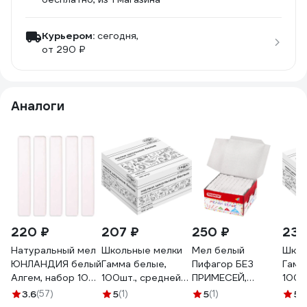
Курьером:
сегодня,
от 290 ₽
Аналоги
220 ₽
207 ₽
250 ₽
237
Натуральный мел
Школьные мелки
Мел белый
Школ
ЮНЛАНДИЯ белый
Гамма белые,
Пифагор БЕЗ
Гамм
Алгем, набор 100
100шт., средней
ПРИМЕСЕЙ,
100ш
шт, квадратный
твердости,
квадратный, 100
твер
3.6
(57)
5
(1)
5
(1)
5
(1
229070
круглые,
шт, мягкое
квад