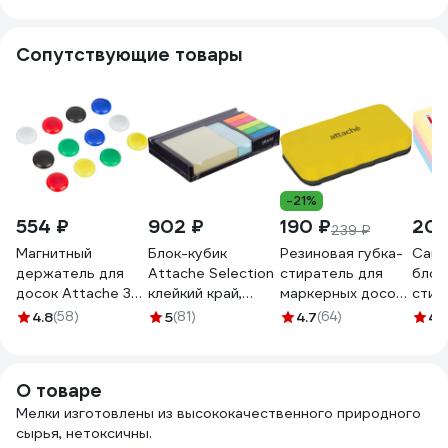
картонная
письмо, картонная
карт
коробка
упаковка 274123
коро
Сопутствующие товары
280120212
2801
-21%
554 ₽
902 ₽
190 ₽
20
239 ₽
Магнитный
Блок-кубик
Резиновая губка-
Само
держатель для
Attache Selection
стиратель для
блок
досок Attache 30
клейкий край,
маркерных досок
стик
мм, 12 шт., ассорти
стикеры 76х76
Attache Economy
300 
4.8
(58)
5
(81)
4.7
(64)
4.
1722253
мм+76х25
328746
цвет
мм+пластиковые
закладки 12х45 мм
О товаре
383736
Мелки изготовлены из высококачественного природного
сырья, нетоксичны.