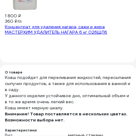
1 800 ₽
9
360 ₽/л
Те
Концентрат для удаления нагара, сажи и жира
се
МАСТЕРХИМ УДАЛИТЕЛЬ НАГАРА 6 кг 026ЩП6
4.
(2
О товаре
Ковш подойдет для переливания жидкостей, пересыпания
сыпучих продуктов, а также для использования в ванной и
в саду.
У данного изделия устойчивое дно, оптимальный объем и
в то же время очень легкий вес.
Ковш имеет мерную шкалу.
Внимание! Товар поставляется в нескольких цветах.
Возможности выбора нет.
Характеристики
Вид
мерные стаканы