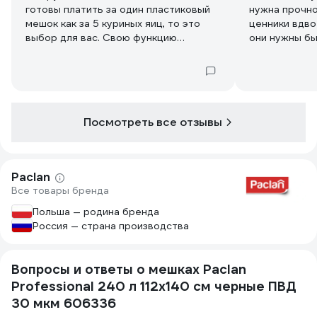
готовы платить за один пластиковый
нужна прочно
мешок как за 5 куриных яиц, то это
ценники вдво
выбор для вас. Свою функцию
они нужны бы
мусорных мешков выполняют. ...но
пенопласта с
...425 рублей за 10 пластиковых
их прочности
мешков... Их вручную склеивают что
ли? В следующий раз за эти деньги
куплю рулон толстой пленки.
Посмотреть все отзывы
Paclan
Все товары бренда
Польша — родина бренда
Россия — страна производства
Вопросы и ответы о мешках Paclan
Professional 240 л 112х140 см черные ПВД
30 мкм 606336