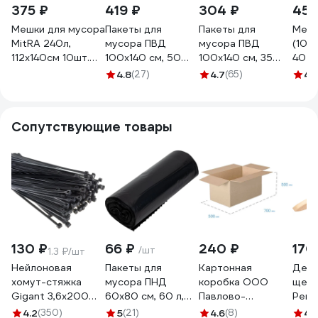
375 ₽
419 ₽
304 ₽
454
Мешки для мусора
Пакеты для
Пакеты для
Мешк
MitRA 240л,
мусора ПВД
мусора ПВД
(10 ш
112x140см 10шт.
100x140 см, 50
100x140 см, 35
40 м
30мкм (ПВД)
мкм, 240 л,
мкм, 240 л,
черн
4.8
(27)
4.7
(65)
4
(1
(чер.) 1338717
черные, в рулоне
черные, в рулоне
ММВ
10 шт. Премиум
10 шт. Optiline 23-
Optiline 23-0051
0046
Сопутствующие товары
130 ₽
66 ₽
240 ₽
170
/шт
1.3 ₽/шт
Нейлоновая
Пакеты для
Картонная
Дере
хомут-стяжка
мусора ПНД
коробка ООО
щетк
Gigant 3,6х200
60x80 см, 60 л,
Павлово-
Ремо
черный, 100 шт
черные, в рулоне
Посадский
рядн
4.2
(350)
5
(21)
4.6
(8)
4.