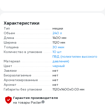
G/1/4
20 шт. Optiline 23-
Гофрокомбинат
60-2
1054
700х500х500 мм
Т-24 С 140160
Характеристики
Тип
мешки
Объем
240 л
Длина
1400 мм
Ширина
1120 мм
Толщина
30 мкм
Количество в упаковке
10 шт
ПВД (полиэтилен высокого
Материал
давления)
Цвет
черный
Завязки
нет
Биоразлагаемые
нет
Ароматизированные
нет
Аромат
нет
Габариты без упаковки
1120х1400х0.03 мм
Гарантия производителя
на товары Paclan