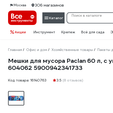
306 магазинов
Москва
Каталог
Акции
Инструмент
Крепеж
Всё для сада
Э
Главная
Офис и дом
Хозяйственные товары
Пакеты 
/
/
/
Мешки для мусора Paclan 60 л, с уш
604062 5900942341733
Код товара:
16140763
3.5
(8 отзывов)