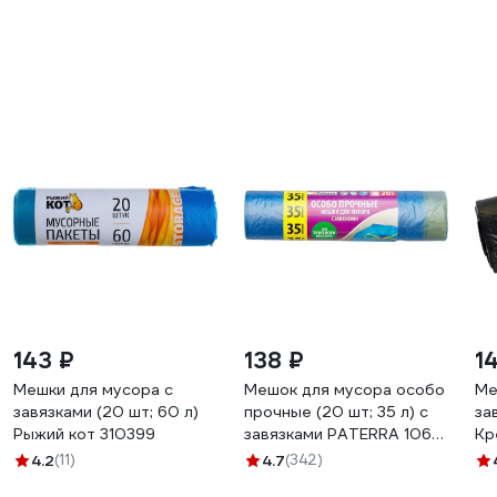
143 ₽
138 ₽
1
Мешки для мусора с
Мешок для мусора особо
Ме
завязками (20 шт; 60 л)
прочные (20 шт; 35 л) с
за
Рыжий кот 310399
завязками PATERRA 106-
Кр
042
4.2
(11)
4.7
(342)