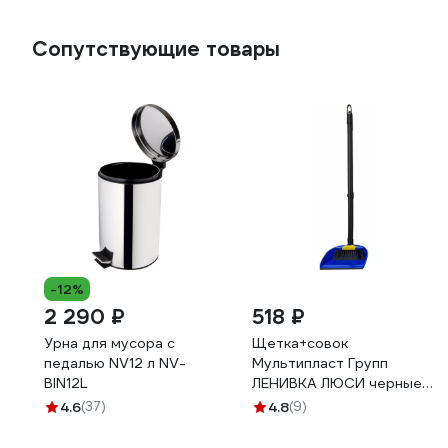
Сопутствующие товары
-12%
2 290 ₽
518 ₽
Урна для мусора с
Щетка+совок
педалью NV12 л NV-
Мультипласт Групп
BIN12L
ЛЕНИВКА ЛЮСИ черные
рукоятки MPG962830
4.6
(37)
4.8
(9)