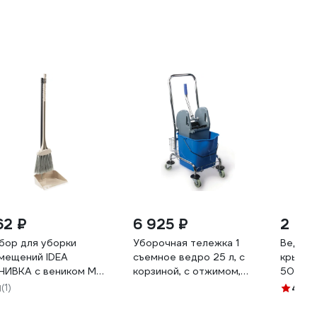
62 ₽
6 925 ₽
2 02
бор для уборки
Уборочная тележка 1
Ведро-
мещений IDEA
съемное ведро 25 л, с
крышко
НИВКА с веником М
корзиной, с отжимом,
50л, С
78 Капучино
база хром Gigant GCC-01
серое 
1
(1)
4.4
(11