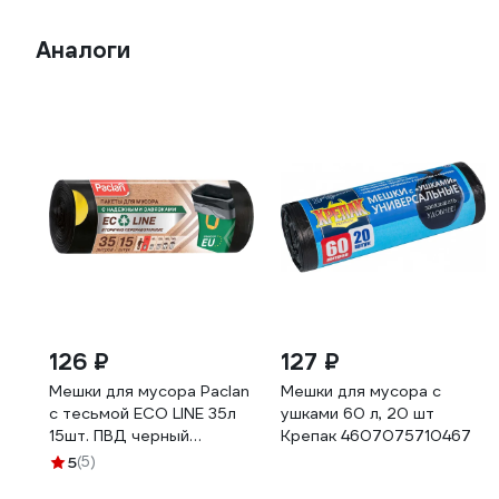
Аналоги
126 ₽
127 ₽
Мешки для мусора Paclan
Мешки для мусора с
с тесьмой ECO LINE 35л
ушками 60 л, 20 шт
15шт. ПВД черный
Крепак 4607075710467
42013377 403150
5
(5)