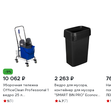
-9%
10 062 ₽
2 263 ₽
7
Уборочная тележка
Ведро для мусора,
На
OfficeClean Professional 1
контейнер для мусора
по
ведро 25 л
"SMART BIN PRO" Econova
ЛЕ
металлический каркас
50Л (Черный) 435245813
51
5
(5)
4.7
(7)
отжим 260493/AF08082