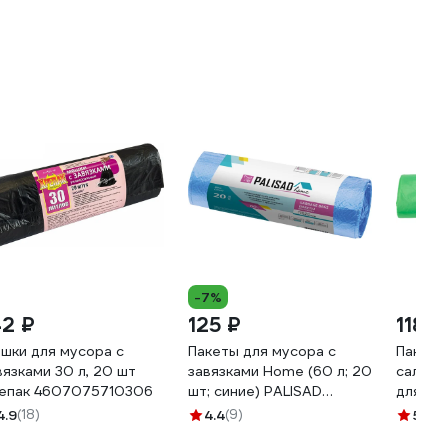
-7%
42 ₽
125 ₽
118 ₽
шки для мусора с
Пакеты для мусора с
Пакеты
вязками 30 л, 20 шт
завязками Home (60 л; 20
салато
епак 4607075710306
шт; синие) PALISAD
для мус
927205
мкм MA
4.9
(18)
4.4
(9)
5
(4)
218372