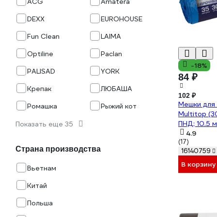
ACG
Amatera
DEXX
EUROHOUSE
Fun Clean
LAIMA
Optiline
Paclan
-18%
PALISAD
YORK
84 ₽
Крепак
ЛЮБАША
102 ₽
Мешки для 
Ромашка
Рыжий кот
Multitop (3
ПНД; 10.5 м
Показать еще 35
600819
4.9
(17)
Страна производства
16140759
В корзину
Вьетнам
Китай
Польша