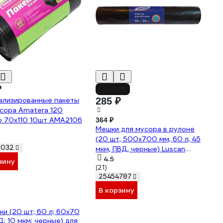
₽
-22%
ализированные пакеты
285 ₽
сора Amatera 120
р 70x110 10шт AMA2106
364 ₽
Мешки для мусора в рулоне
(20 шт, 500х700 мм, 60 л, 45
2032
мкм, ПВД, черные) Luscan
1557726
4.5
зину
(21)
25454787
В корзину