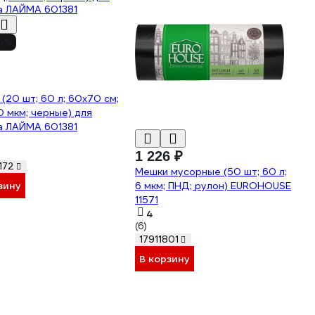
0%
(20 шт; 60 л; 60х70 см;
0 мкм; черные) для
а ЛАЙМА 601381
1 226 ₽
172
Мешки мусорные (50 шт; 60 л;
зину
6 мкм; ПНД; рулон) EUROHOUSE
11571
4
(6)
17911801
В корзину