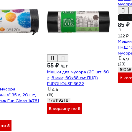
-3
85 ₽
122 ₽
Мешки 
ПНД; 1
мусор
4.9
(23)
55 ₽
/шт
16048
Мешки для мусора (20 шт; 60
В кор
л; 6 мкм; 60х68 см; ПНД)
EUROHOUSE 3622
 мусора
4.4
ные” 35 л, 20 шт,
(15)
17911921
лик Fun Clean 14761
В корзину по 5
 по 5