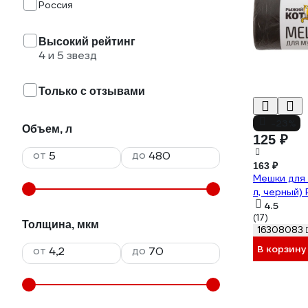
Россия
Высокий рейтинг
4 и 5 звезд
Только с отзывами
-23%
Объем, л
125 ₽
от
до
163 ₽
Мешки для 
л, черный)
4.5
(17)
Толщина, мкм
16308083
В корзину
от
до