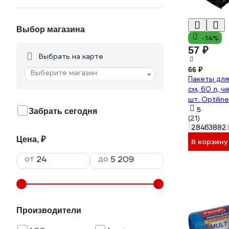
Выбор магазина
-14%
57 ₽
Выбрать на карте
66 ₽
Выберите магазин
Пакеты дл
см, 60 л, 
шт. Optilin
5
Забрать сегодня
(21)
28463882
Цена, ₽
В корзину
от
до
Производители