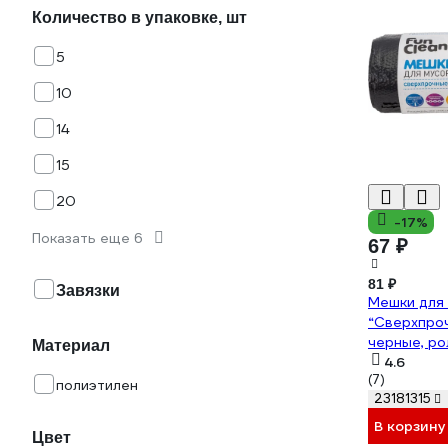
Количество в упаковке, шт
5
10
14
15
20
-17%
Показать еще 6
67 ₽
81 ₽
Завязки
Мешки для
“Сверхпроч
черные, ро
Материал
4.6
(7)
полиэтилен
23181315
В корзину
Цвет