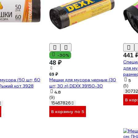
441 
-30%
48 ₽
Специ
для му
разме
69 ₽
мусора (50 шт; 60
Мешки для мусора черные (30
5
 Рыжий кот 3928
шт; 30 л) DEXX 39150-30
(5)
3073
4.8
(9)
В кор
15467826
В корзину по 5