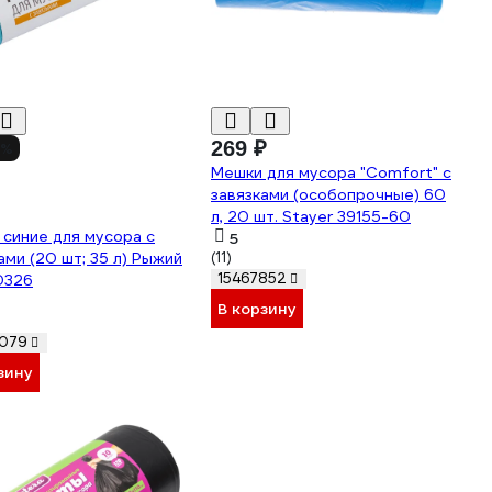
269 ₽
4%
Мешки для мусора "Comfort" с
завязками (особопрочные) 60
л, 20 шт. Stayer 39155-60
синие для мусора с
5
ами (20 шт; 35 л) Рыжий
(11)
15467852
0326
В корзину
079
зину