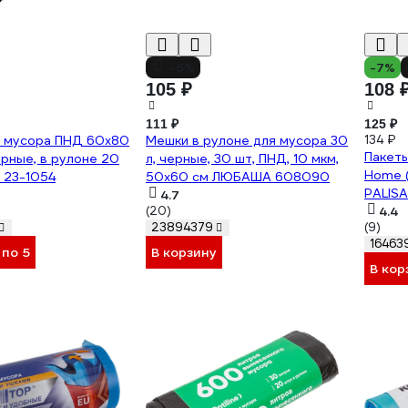
-5%
-7%
105 ₽
108 
111 ₽
125 ₽
я мусора ПНД 60x80
Мешки в рулоне для мусора 30
134 ₽
Пакеты
черные, в рулоне 20
л, черные, 30 шт, ПНД, 10 мкм,
Home (
e 23-1054
50x60 см ЛЮБАША 608090
PALIS
4.7
(20)
4.4
(9)
23894379
16463
 по 5
В корзину
В кор