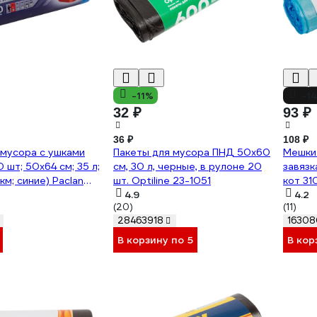
-11%
-1
32 ₽
93 ₽
36 ₽
108 ₽
мусора с ушками
Пакеты для мусора ПНД 50x60
Мешки 
0 шт; 50x64 см; 35 л;
см, 30 л, черные, в рулоне 20
завязк
км; синие) Paclan
шт. Optiline 23-1051
кот 31
4.9
4.2
(20)
(11)
28463918
16308
В корзину по 5
В кор