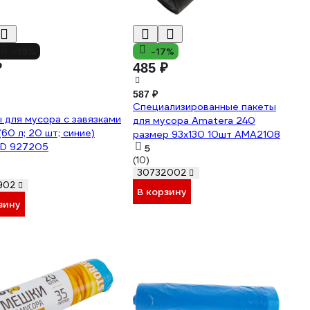
-19%
-17%
₽
485 ₽
587 ₽
Специализированные пакеты
 для мусора с завязками
для мусора Amatera 240
60 л; 20 шт; синие)
размер 93x130 10шт AMA2108
AD 927205
5
(10)
30732002
902
В корзину
зину