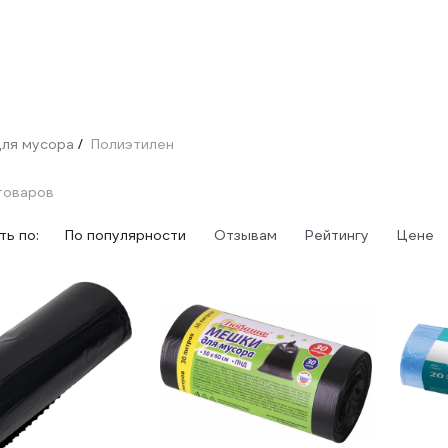
для мусора
Полиэтилен
/
товаров
ь по:
По популярности
Отзывам
Рейтингу
Цене