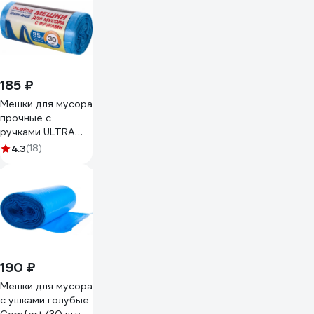
185 ₽
Мешки для мусора
прочные с
ручками ULTRA
(30 шт.; 35 л;
4.3
(18)
синие; ПНД; 9 мкм;
50x54 см) LAIMA
607683
190 ₽
Мешки для мусора
с ушками голубые