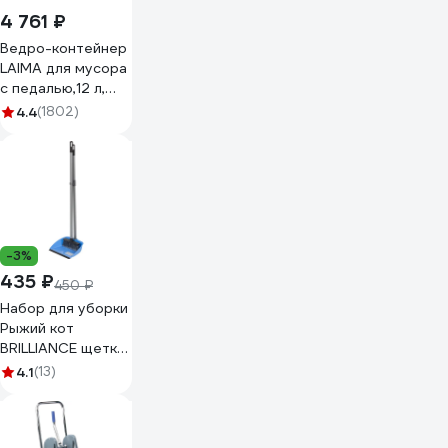
4 761 ₽
Ведро-контейнер
LAIMA для мусора
с педалью,12 л,
зеркальное,
4.4
(1802)
нержавеющая
сталь, , 232261
-3%
435 ₽
450 ₽
Набор для уборки
Рыжий кот
BRILLIANCE щетка
для пола + совок
4.1
(13)
складной с
рукояткой 80 см
00 7962