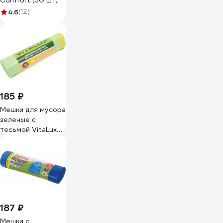
Comfort (30 шт;
35 л) Stayer
4.6
(12)
39155-35
185 ₽
Мешки для мусора
зеленые с
тесьмой VitaLux
БИО (20 шт; 30 л;
65х50 см; 14 мкм)
Концепция Быта
1244
187 ₽
Мешки с