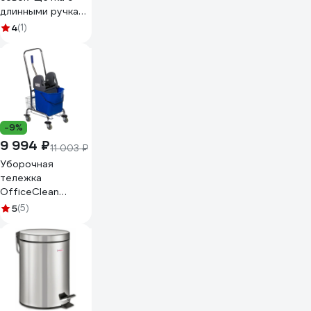
длинными ручками
ЛЮКС - цвет
4
(1)
КРАСНЫЙ ACG
1028853
-9%
9 994 ₽
11 003 ₽
Уборочная
тележка
OfficeClean
Professional 1
5
(5)
ведро 25 л
металлический
каркас отжим
260493/AF08082