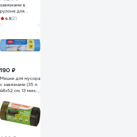
завязками в
рулоне для
мусора 35 л,
4.5
(2)
синие, 30 шт, ПНД,
13 мкм, 48x52 см
ЛЮБАША 608095
190 ₽
Мешки для мусора
с завязками (35 л;
48х52 см; 13 мкм;
30 шт; ПНД; синие;
в рулоне)
OfficeClean
243960/И