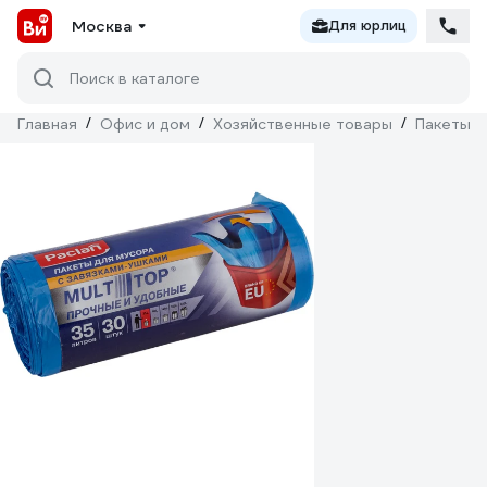
Москва
Для юрлиц
Поиск в каталоге
Главная
/
Офис и дом
/
Хозяйственные товары
/
Пакеты д