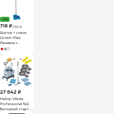
-3%
718 ₽
738 ₽
Щетка + совок
Uctem-Plas
Ленивка с
резинкой синий,
5
(1)
арт. AF201B 29237
27 642 ₽
Набор Vileda
Professional №2
Выгодный старт с