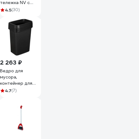
тележка NV с
отжимом, 23 л, с
4.5
(30)
корзинкой под
химию NV-11123
2 263 ₽
Ведро для
мусора,
контейнер для
мусора "SMART
4.7
(7)
BIN PRO" Econova
50Л (Черный)
435245813