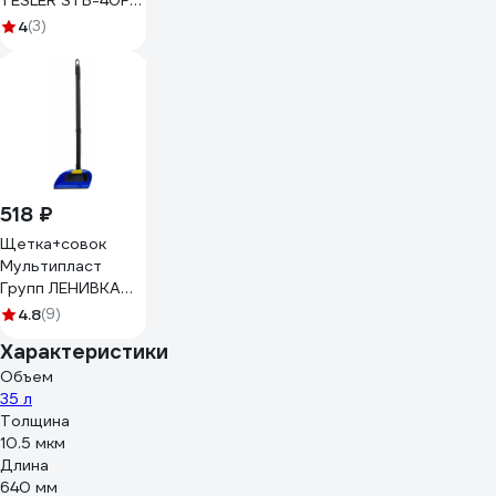
TESLER STB-40F
INOX
4
(3)
00000202986
518 ₽
Щетка+совок
Мультипласт
Групп ЛЕНИВКА
ЛЮСИ черные
4.8
(9)
рукоятки
Характеристики
MPG962830
Объем
35 л
Толщина
10.5 мкм
Длина
640 мм