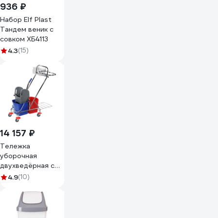
936 ₽
Набор Elf Plast
Тандем веник с
совком ХБ4113
4.3
(15)
14 157 ₽
Тележка
уборочная
двухведёрная с
отжимом А5
4.9
(10)
держатель мешка
2х17 л (34 л), хром
1007206