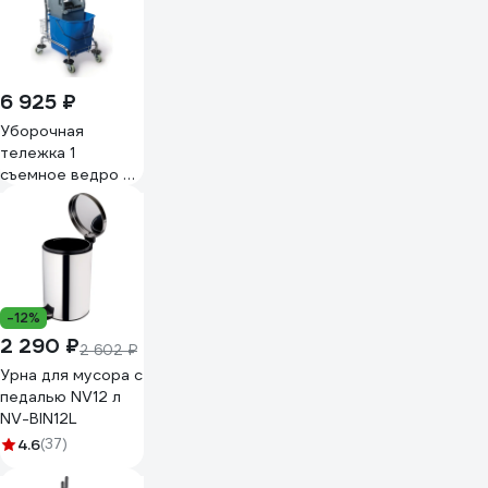
6 925 ₽
Уборочная
тележка 1
съемное ведро 25
л, с корзиной, с
отжимом, база
хром Gigant GCC-
01
-12%
2 290 ₽
2 602 ₽
Урна для мусора с
педалью NV12 л
NV-BIN12L
4.6
(37)