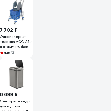
7 702 ₽
Одноведерная
тележка ACG 25 л
с отжимом, база
хром, корзина для
4.8
(72)
химии (1шт.)
1002372
6 699 ₽
Сенсорное ведро
для мусора