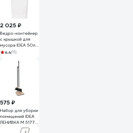
2 025 ₽
Ведро-контейнер
с крышкой для
мусора IDEA 50л,
Свинг 74х40х35
4.4
(11)
см, серое М2464
600160
575 ₽
Набор для уборки
помещений IDEA
ЛЕНИВКА М 5177
Капучино