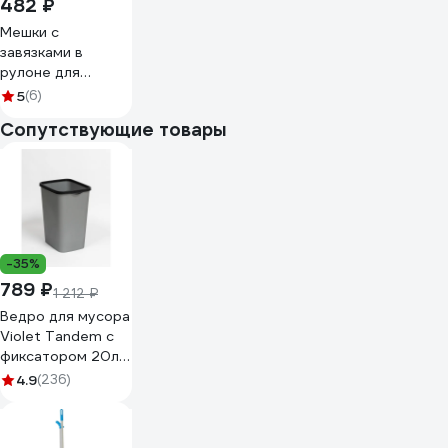
482 ₽
Мешки с
завязками в
рулоне для
мусора прочные
5
(6)
30 л, черные, 30
Сопутствующие товары
шт, ПНД, 10 мкм,
45x57 см
ОФИСМАГ 601396
-35%
789 ₽
1 212 ₽
Ведро для мусора
Violet Tandem с
фиксатором 20л
сер.металлик/
4.9
(236)
черный 842258