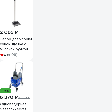
2 065 ₽
Набор для уборки:
совок+щётка с
высокой ручкой
Apex Regina хром
4.8
(109)
11705-A
-16%
6 370 ₽
7 553 ₽
Одноведерная
металлическая