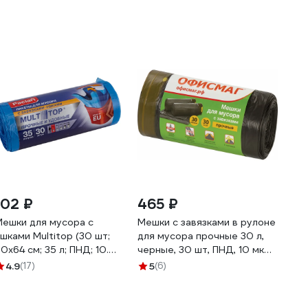
102 ₽
465 ₽
Мешки для мусора с
Мешки с завязками в рулоне
шками Multitop (30 шт;
для мусора прочные 30 л,
0x64 см; 35 л; ПНД; 10.5
черные, 30 шт, ПНД, 10 мкм,
км; синие) Paclan
45x57 см ОФИСМАГ 601396
4.9
(17)
5
(6)
600819