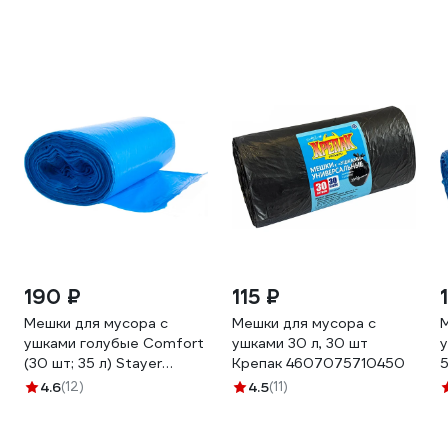
190 ₽
115 ₽
Мешки для мусора с
Мешки для мусора с
ушками голубые Comfort
ушками 30 л, 30 шт
у
(30 шт; 35 л) Stayer
Крепак 4607075710450
5
39155-35
м
4.6
(12)
4.5
(11)