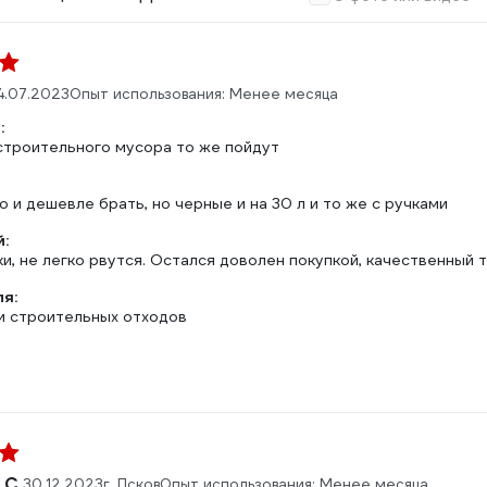
4.07.2023
Опыт использования: Менее месяца
:
 строительного мусора то же пойдут
 и дешевле брать, но черные и на 30 л и то же с ручками
:
, не легко рвутся. Остался доволен покупкой, качественный 
ля:
и строительных отходов
 С.
30.12.2023
г. Псков
Опыт использования: Менее месяца