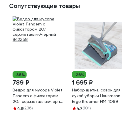
Сопутствующие товары
-35%
-26%
789 ₽
1 695 ₽
Ведро для мусора Violet
Набор щетка, совок для
Tandem с фиксатором
сухой уборки Hausmann
20л сер.металлик/черный
Ergo Broomer HM-1099
842258
4.9
(236)
4.7
(101)