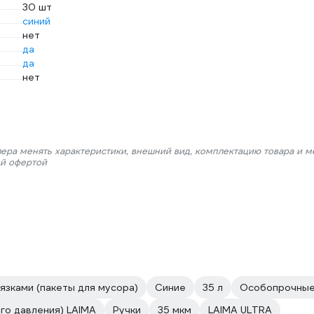
30 шт
синий
нет
да
да
нет
лера менять характеристики, внешний вид, комплектацию товара и м
ой офертой
язками (пакеты для мусора)
Синие
35 л
Особопрочны
го давления) LAIMA
Ручки
35 мкм
LAIMA ULTRA