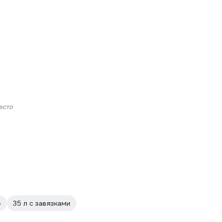
есто
е
35 л с завязками