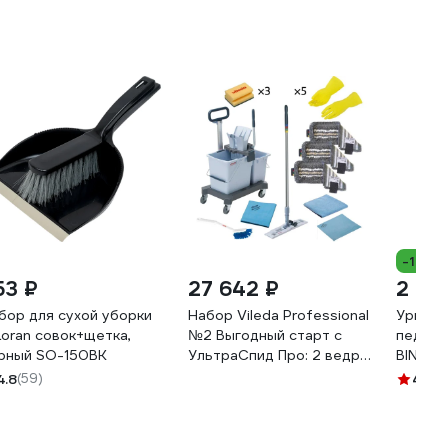
-12%
53 ₽
27 642 ₽
2 29
бор для сухой уборки
Набор Vileda Professional
Урна д
'Loran совок+щетка,
№2 Выгодный старт с
педаль
рный SO-150BK
УльтраСпид Про: 2 ведра
BIN12L
25 л + 10 л, отжим, рычаг,
4.8
(59)
4.6
(3
платформа на колесах,
транспортировочная
ручка, держатель мопов,