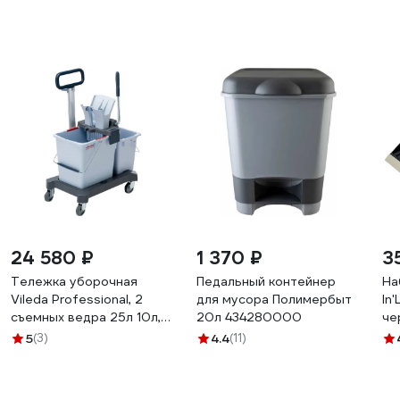
24 580 ₽
1 370 ₽
3
Тележка уборочная
Педальный контейнер
На
Vileda Professional, 2
для мусора Полимербыт
In
съемных ведра 25л 10л,
20л 434280000
че
платформа, с ручкой,
5
(3)
4.4
(11)
туннельный отжим,
147209 602116