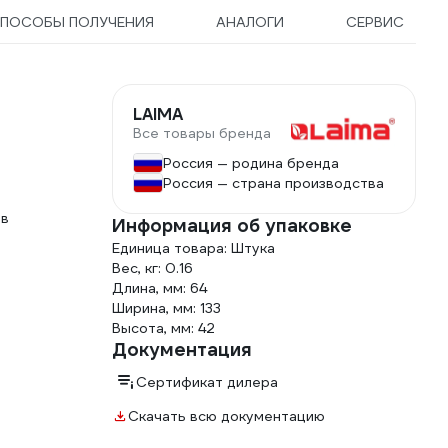
ручка алюминиевая 150
ПОСОБЫ ПОЛУЧЕНИЯ
АНАЛОГИ
СЕРВИС
см, 3 мопа Трио,
салфетка ПВАмикро, р-
МикронКвик, р-
МикроТафф Бэ 166377
LAIMA
Все товары бренда
Россия — родина бренда
Россия — страна производства
ов
Информация об упаковке
Единица товара: Штука
Вес, кг: 0.16
Длина, мм: 64
Ширина, мм: 133
Высота, мм: 42
Документация
Сертификат дилера
Скачать всю документацию