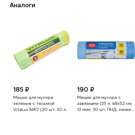
Аналоги
185 ₽
190 ₽
Мешки для мусора
Мешки для мусора с
зеленые с тесьмой
завязками (35 л; 48х52 см;
VitaLux БИО (20 шт; 30 л;
13 мкм; 30 шт; ПНД; синие;
65х50 см; 14 мкм)
в рулоне) OfficeClean
Концепция Быта 1244
243960/И