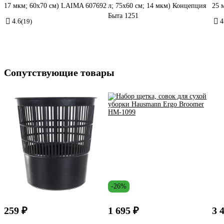
17 мкм; 60x70 см) LAIMA 607692
л; 75х60 см; 14 мкм) Концепция
25 
Быта 1251
4.6
(19)
4
Сопутствующие товары
-26%
259 ₽
1 695 ₽
3 