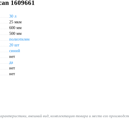
can 1609661
30 л
25 мкм
600 мм
500 мм
полиэтилен
20 шт
синий
нет
да
нет
нет
характеристики, внешний вид, комплектацию товара и место его производст