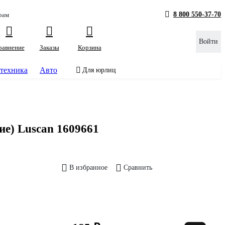
8 800 550-37-70
рам
Войти
равнение
Заказы
Корзина
техника
Авто
Для юрлиц
ие) Luscan 1609661
В избранное
Сравнить