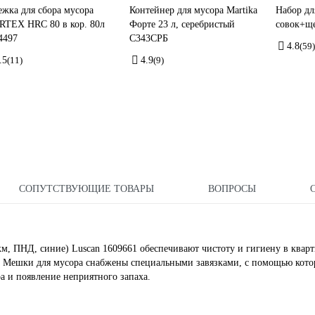
ежка для сбора мусора
Контейнер для мусора Martika
Набор дл
TEX HRC 80 в кор. 80л
Форте 23 л, серебристый
совок+щ
4497
С343СРБ
4.8
(59)
.5
(11)
4.9
(9)
СОПУТСТВУЮЩИЕ ТОВАРЫ
ВОПРОСЫ
км, ПНД, синие) Luscan 1609661 обеспечивают чистоту и гигиену в кварт
а. Мешки для мусора снабжены специальными завязками, с помощью кот
а и появление неприятного запаха.