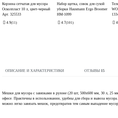
Корзина сетчатая для мусора
Набор щетка, совок для сухой
Тел
Осколпласт 10 л, цвет-черный
уборки Hausmann Ergo Broomer
WOR
Арт. 325533
HM-1099
133
4.9
(11)
4.7
(101)
4
ОПИСАНИЕ И ХАРАКТЕРИСТИКИ
ОТЗЫВЫ
15
Мешки для мусора с завязками в рулоне (20 шт, 500х600 мм, 30 л, 25 м
офисе. Практичны в использовании, удобны для сбора и вывоза мусор
можно легко завязать мешок, предотвратив тем самым выпадение мусор