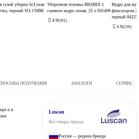
я сухой уборки In'Loran
Уборочная тележка BRABIX 1
Ведро для мус
етка, черный SO-150BK
съемное ведро синяя, 25 л 601498
фиксатором 20
черный 84225
4.9
(181)
4.9
(236)
СПОСОБЫ ПОЛУЧЕНИЯ
АНАЛОГИ
СЕРВИС
ире и в
Luscan
орых
Все товары бренда
Россия — родина бренда