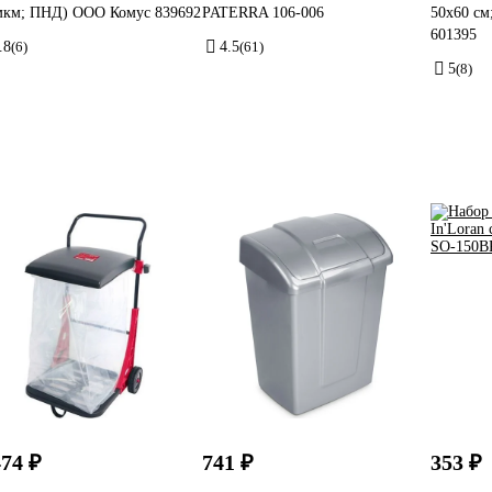
мкм; ПНД) ООО Комус 839692
PATERRA 106-006
50х60 с
601395
.8
(6)
4.5
(61)
5
(8)
474 ₽
741 ₽
353 ₽