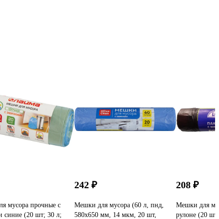
242 ₽
208 ₽
я мусора прочные с
Мешки для мусора (60 л, пнд,
Мешки для мус
и синие (20 шт; 30 л;
580х650 мм, 14 мкм, 20 шт,
рулоне (20 шт,