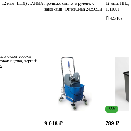
м; 12 мкм; ПНД) ЛАЙМА
прочные, синие, в рулоне, с
12 мкм, ПНД, 
завязками) OfficeClean 243969/И
1511001
4.9
(18)
-35%
9 018 ₽
789 ₽