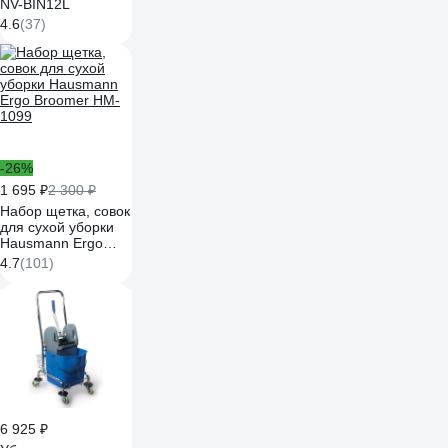
NV-BIN12L
4.6
(37)
-26%
1 695 ₽
2 300 ₽
Набор щетка, совок
для сухой уборки
Hausmann Ergo
Broomer HM-1099
4.7
(101)
6 925 ₽