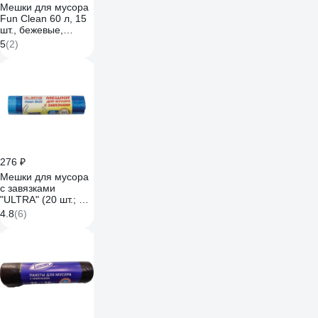
Мешки для мусора
Fun Clean 60 л, 15
шт., бежевые,
суперпрочные, с
5
(2)
тесьмой для
затягивания 16749
276 ₽
Мешки для мусора
с завязками
"ULTRA" (20 шт.; 35
л; синие; ПВД 20
4.8
(6)
мкм; 50x60 см)
LAIMA 607689