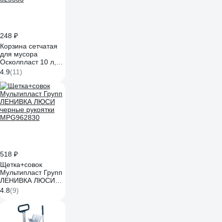
248 ₽
Корзина сетчатая
для мусора
Осколпласт 10 л,
цвет-черный Арт.
4.9
(11)
325533
518 ₽
Щетка+совок
Мультипласт Групп
ЛЕНИВКА ЛЮСИ
черные рукоятки
4.8
(9)
MPG962830