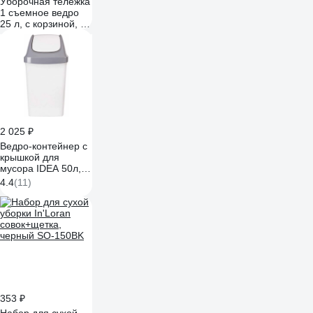
Уборочная тележка
1 съемное ведро
25 л, с корзиной, с
отжимом, база
хром Gigant GCC-
01
2 025 ₽
Ведро-контейнер с
крышкой для
мусора IDEA 50л,
Свинг 74х40х35 см,
4.4
(11)
серое М2464
600160
353 ₽