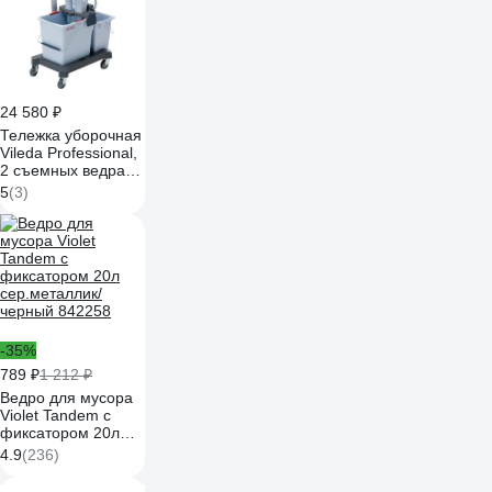
24 580 ₽
Тележка уборочная
Vileda Professional,
2 съемных ведра
25л 10л,
5
(3)
платформа, с
ручкой, туннельный
отжим, 147209
602116
-35%
789 ₽
1 212 ₽
Ведро для мусора
Violet Tandem с
фиксатором 20л
сер.металлик/
4.9
(236)
черный 842258