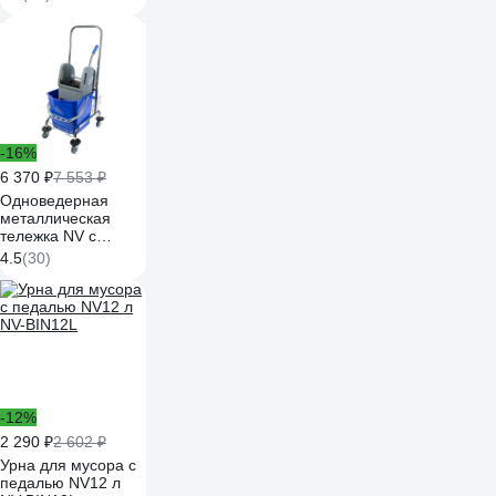
-16%
6 370 ₽
7 553 ₽
Одноведерная
металлическая
тележка NV с
отжимом, 23 л, с
4.5
(30)
корзинкой под
химию NV-11123
-12%
2 290 ₽
2 602 ₽
Урна для мусора с
педалью NV12 л