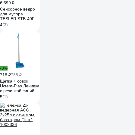
6 699 ₽
Сенсорное ведро
для мусора
TESLER STB-40F
INOX 00000202986
4
(3)
-3%
718 ₽
738 ₽
Щетка + совок
Uctem-Plas Ленивка
с резинкой синий,
арт. AF201B 29237
5
(1)