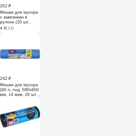
252 ₽
Мешки для мусора
с завязками в
рулоне (20 шт,
580х530 мм, 35 л,
4.9
(14)
12 мкм, ПНД,
черные) Luscan
1510998
242 ₽
Мешки для мусора
(60 л, пнд, 580х650
мм, 14 мкм, 20 шт,
прочные, синие, в
рулоне, с
завязками)
OfficeClean 243969/
И