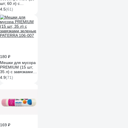
шт; 60 л) с
завязками
4.5
(61)
PATERRA 106-006
180 ₽
Мешки для мусора
PREMIUM (15 шт;
35 л) с завязками
зеленые PATERRA
4.9
(71)
106-007
169 ₽