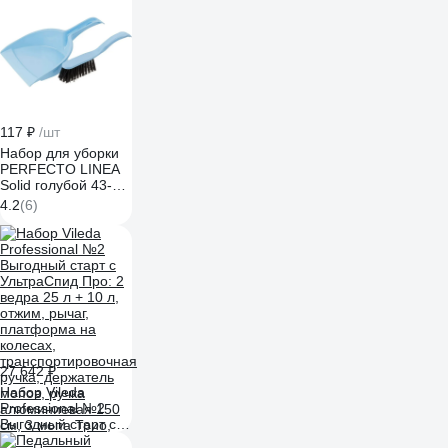
117 ₽
/шт
Набор для уборки
PERFECTO LINEA
Solid голубой 43-
526100
4.2
(6)
27 642 ₽
Набор Vileda
Professional №2
Выгодный старт с
УльтраСпид Про: 2