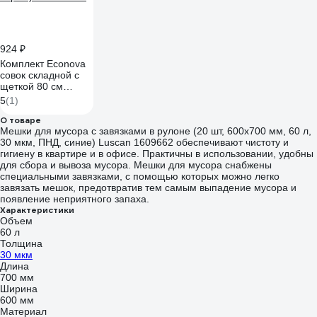
924 ₽
Комплект Econova
совок складной с
щеткой 80 см
(Темно-серый)
5
(1)
431500615
О товаре
Мешки для мусора с завязками в рулоне (20 шт, 600х700 мм, 60 л,
30 мкм, ПНД, синие) Luscan 1609662 обеспечивают чистоту и
гигиену в квартире и в офисе. Практичны в использовании, удобны
для сбора и вывоза мусора. Мешки для мусора снабжены
специальными завязками, с помощью которых можно легко
завязать мешок, предотвратив тем самым выпадение мусора и
появление неприятного запаха.
Характеристики
Объем
60 л
Толщина
30 мкм
Длина
700 мм
Ширина
600 мм
Материал