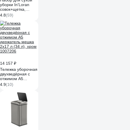
Набор для сухой
уборки In'Loran
совок+щетка,
черный SO-150BK
4.8
(59)
14 157 ₽
Тележка уборочная
двухведёрная с
отжимом А5
держатель мешка
4.9
(10)
2х17 л (34 л), хром
1007206