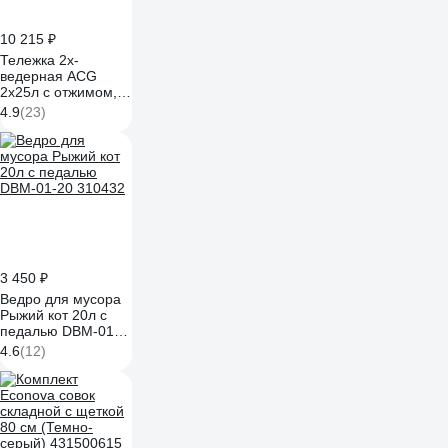
10 215 ₽
Тележка 2х-
ведерная ACG
2x25л с отжимом,
база хром (1шт.)
4.9
(23)
1002336
3 450 ₽
Ведро для мусора
Рыжий кот 20л с
педалью DBM-01-
20 310432
4.6
(12)