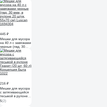
ООО Комус 839693
445 ₽
Мешки для мусора
на 40 л с завязками
черные (пвд, 30
мкм, в рулоне 20
штук, 55x70 см)
Luscan 1694304
216 ₽
Мешки для мусора
с затягивающейся
тесьмой в рулоне
Гранит (20 шт; 60 л)
5
(2)
Концепция Быта