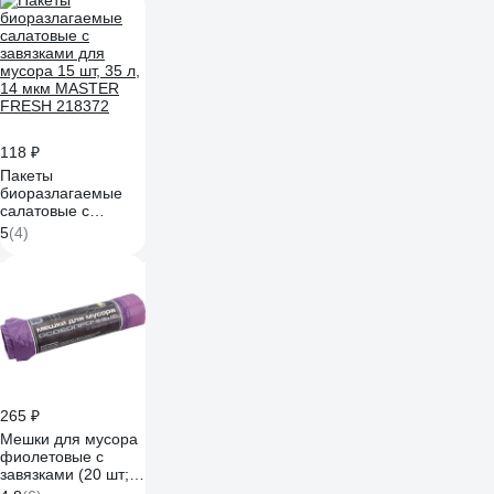
60 л; 75х60 см; 14
мкм) Концепция
Быта 1251
118 ₽
Пакеты
биоразлагаемые
салатовые с
завязками для
5
(4)
мусора 15 шт, 35 л,
14 мкм MASTER
FRESH 218372
265 ₽
Мешки для мусора
фиолетовые с
завязками (20 шт;
30 л; 50x60 см; 25