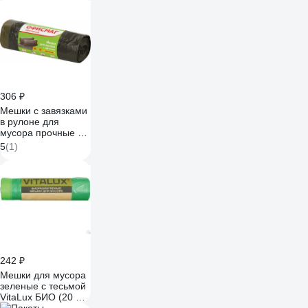
1022
306 ₽
Мешки с завязками
в рулоне для
мусора прочные 60
л, черные, 20 шт,
5
(1)
ПНД, 15 мкм, 60x70
см ОФИСМАГ
601398
242 ₽
Мешки для мусора
зеленые с тесьмой
VitaLux БИО (20 шт;