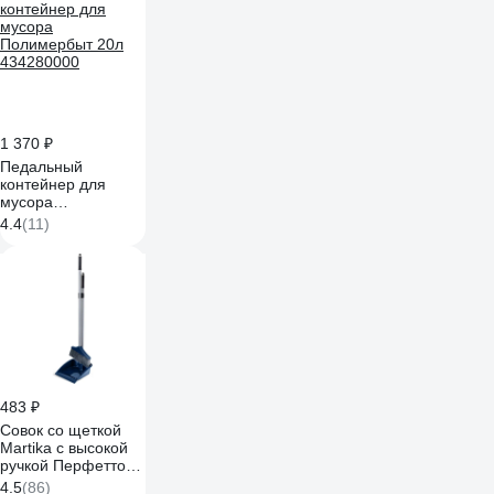
ведра 25 л + 10 л,
отжим, рычаг,
платформа на
колесах,
транспортировочная
ручка, держатель
мопов, ручка
алюминиевая 150
1 370 ₽
см, 3 мопа Трио,
Педальный
салфетка
контейнер для
ПВАмикро, р-
мусора
МикронКвик, р-
Полимербыт 20л
МикроТафф Бэ
4.4
(11)
434280000
166377
483 ₽
Совок со щеткой
Martika с высокой
ручкой Перфетто
синий С863СИН
4.5
(86)