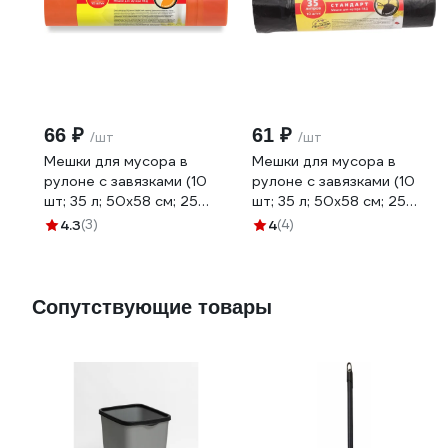
66 ₽
61 ₽
/шт
/шт
Мешки для мусора в
Мешки для мусора в
рулоне с завязками (10
рулоне с завязками (10
шт; 35 л; 50x58 см; 25
шт; 35 л; 50x58 см; 25
мкм; оранжевые; ПВД)
мкм; черные; ПВД)
4.3
(3)
4
(4)
Ромашка ЗВС3510О
Ромашка ЗВС3510Ч
Сопутствующие товары