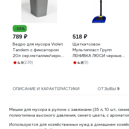
-35%
789 ₽
518 ₽
Ведро для мусора Violet
Щетка+совок
Tandem с фиксатором
Мультипласт Групп
20л сер.металлик/черный
ЛЕНИВКА ЛЮСИ черные
842258
рукоятки MPG962830
4.9
(236)
4.8
(9)
ОПИСАНИЕ И ХАРАКТЕРИСТИКИ
ОТЗЫВЫ
9
Мешки для мусора в рулоне с завязками (35 л, 10 шт, син
полиэтилена высокого давления, синего цвета, с ароматом
Используются для хозяйственных нужд в домашнем хозяйс