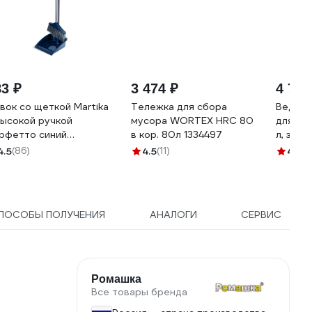
83 ₽
3 474 ₽
4 794
вок со щеткой Martika
Тележка для сбора
Ведро-
высокой ручкой
мусора WORTEX HRC 80
для му
рфетто синий
в кор. 80л 1334497
л, зерк
63СИН
нержав
4.5
(86)
4.5
(11)
4.4
(1
232261
ПОСОБЫ ПОЛУЧЕНИЯ
АНАЛОГИ
СЕРВИС
Ромашка
Все товары бренда