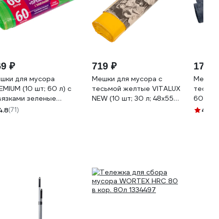
69 ₽
719 ₽
173 ₽
шки для мусора
Мешки для мусора с
Мешки 
EMIUM (10 шт; 60 л) с
тесьмой желтые VITALUX
тесьмо
вязками зеленые
NEW (10 шт; 30 л; 48х55
60 л; 6
TERRA 106-008
см; 25 мкм; ПВД)
Paclan
4.8
(71)
4
(1)
Концепция Быта 3484