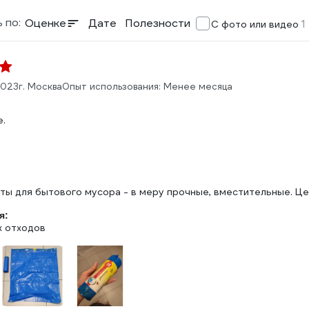
 по:
Оценке
Дате
Полезности
1
С фото или видео
2023
г. Москва
Опыт использования: Менее месяца
е.
:
я:
 отходов