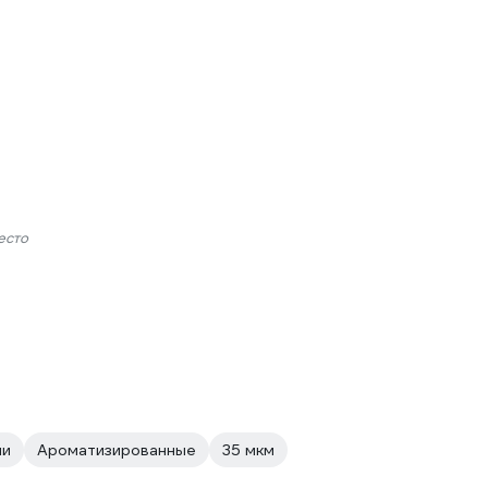
есто
ми
Ароматизированные
35 мкм