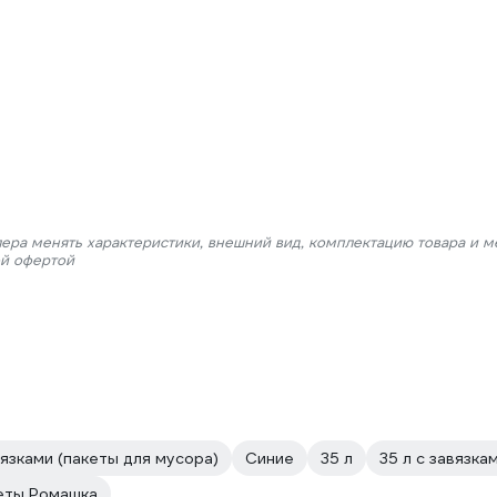
лера менять характеристики, внешний вид, комплектацию товара и м
ой офертой
язками (пакеты для мусора)
Синие
35 л
35 л с завязка
еты Ромашка