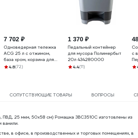
7 702 ₽
1 370 ₽
4
Одноведерная тележка
Педальный контейнер
Со
ACG 25 л с отжимом,
для мусора Полимербыт
с 
база хром, корзина для
20л 434280000
Пе
химии (1шт.) 1002372
С8
4.8
(72)
4.4
(11)
СОПУТСТВУЮЩИЕ ТОВАРЫ
ВОПРОСЫ
С
ие, ПВД, 25 мкм, 50х58 см) Ромашка ЗВС3510С изготовлены из
 ванили.
тве, в офисе, в производственных и торговых помещениях, в