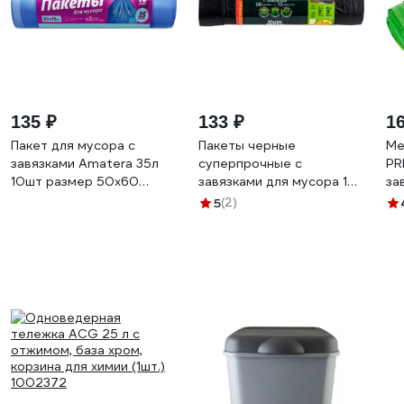
135 ₽
133 ₽
1
Пакет для мусора с
Пакеты черные
Ме
завязками Amatera 35л
суперпрочные с
PR
10шт размер 50x60
завязками для мусора 10
за
AMA2103
шт, 60 л, 28 мкм MASTER
PA
5
(2)
FRESH 236532