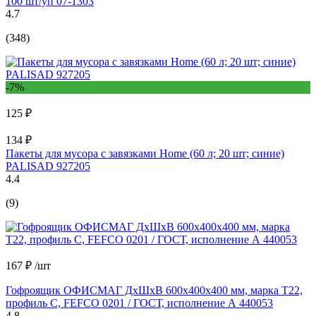
100 шт/уп 07-1303
4.7
(348)
-7%
125 ₽
134 ₽
Пакеты для мусора с завязками Home (60 л; 20 шт; синие)
PALISAD 927205
4.4
(9)
167 ₽
/шт
Гофроящик ОФИСМАГ ДхШхВ 600х400х400 мм, марка Т22,
профиль С, FEFCO 0201 / ГОСТ, исполнение А 440053
4.8