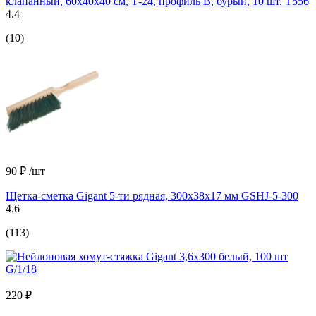
клапанный, 60x40x40 см, Т-24, профиль В, бурый, 10 шт. Т556
4.4
(10)
90 ₽
/шт
Щетка-сметка Gigant 5-ти рядная, 300х38х17 мм GSHJ-5-300
4.6
(113)
220 ₽