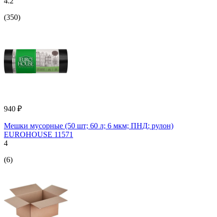
4.2
(350)
940 ₽
Мешки мусорные (50 шт; 60 л; 6 мкм; ПНД; рулон)
EUROHOUSE 11571
4
(6)