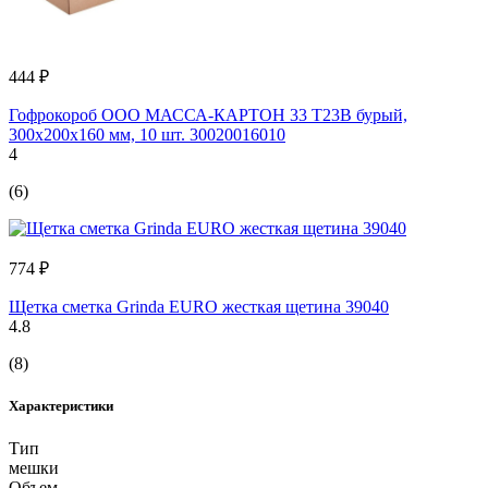
444 ₽
Гофрокороб ООО МАССА-КАРТОН 33 Т23В бурый,
300x200x160 мм, 10 шт. 30020016010
4
(6)
774 ₽
Щетка сметка Grinda EURO жесткая щетина 39040
4.8
(8)
Характеристики
Тип
мешки
Объем