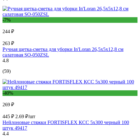
-7%
244 ₽
263 ₽
Ручная щетка-сметка для уборки In'Loran 26,5х5х12,8 см
салатовая SO-050ZSL
4.8
(59)
-40%
269 ₽
445 ₽
2.69 ₽/шт
Нейлоновые стяжки FORTISFLEX КСС 5х300 черный 100
штук 49417
4.4