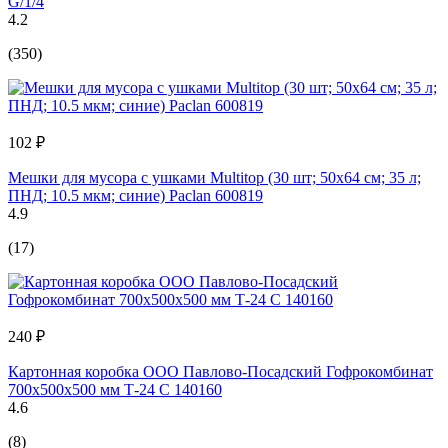
G/1/4
4.2
(350)
102 ₽
Мешки для мусора с ушками Multitop (30 шт; 50x64 см; 35 л;
ПНД; 10.5 мкм; синие) Paclan 600819
4.9
(17)
240 ₽
Картонная коробка ООО Павлово-Посадский Гофрокомбинат
700х500х500 мм Т-24 С 140160
4.6
(8)