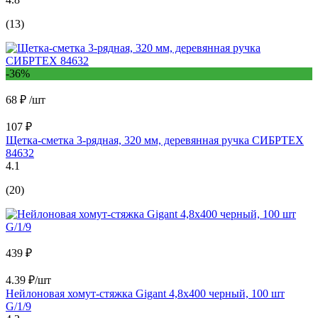
(13)
-36%
68 ₽
/шт
107 ₽
Щетка-сметка 3-рядная, 320 мм, деревянная ручка СИБРТЕХ
84632
4.1
(20)
439 ₽
4.39 ₽/шт
Нейлоновая хомут-стяжка Gigant 4,8х400 черный, 100 шт
G/1/9