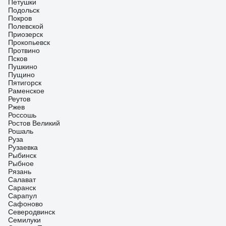
Петушки
Подольск
Покров
Полевской
Приозерск
Прокопьевск
Протвино
Псков
Пушкино
Пущино
Пятигорск
Раменское
Реутов
Ржев
Россошь
Ростов Великий
Рошаль
Руза
Рузаевка
Рыбинск
Рыбное
Рязань
Салават
Саранск
Сарапул
Сафоново
Северодвинск
Семилуки