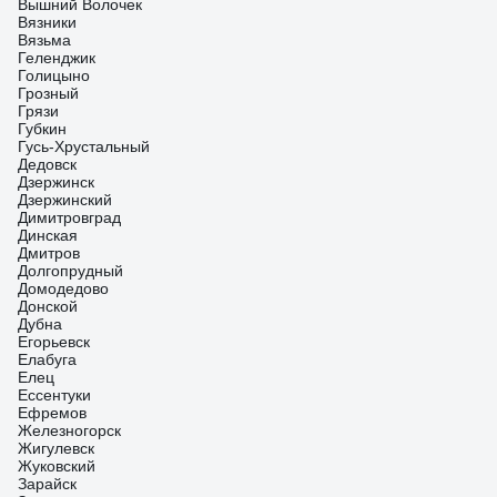
Вышний Волочек
Вязники
Вязьма
Геленджик
Голицыно
Грозный
Грязи
Губкин
Гусь-Хрустальный
Дедовск
Дзержинск
Дзержинский
Димитровград
Динская
Дмитров
Долгопрудный
Домодедово
Донской
Дубна
Егорьевск
Елабуга
Елец
Ессентуки
Ефремов
Железногорск
Жигулевск
Жуковский
Зарайск