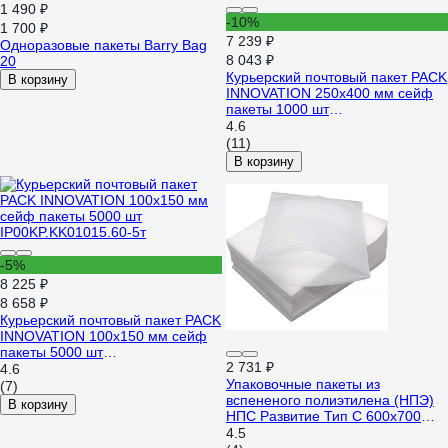
1 490 ₽
-10%
1 700 ₽
7 239 ₽
Одноразовые пакеты Barry Bag
8 043 ₽
20
Курьерский почтовый пакет PACK
В корзину
INNOVATION 250x400 мм сейф
пакеты 1000 шт
IP0KPKK0254035.50-1К
4.6
(11)
В корзину
-5%
8 225 ₽
8 658 ₽
Курьерский почтовый пакет PACK
INNOVATION 100x150 мм сейф
пакеты 5000 шт
2 731 ₽
IP00KP.KK01015.60-5т
4.6
Упаковочные пакеты из
(7)
вспененого полиэтилена (НПЭ)
В корзину
НПС Развитие Тип С 600x700
мм, толщина 2 мм, (упаковка - 50
4.5