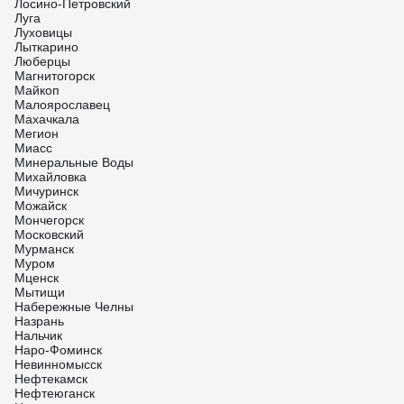
Лосино-Петровский
Луга
Луховицы
Лыткарино
Люберцы
Магнитогорск
Майкоп
Малоярославец
Махачкала
Мегион
Миасс
Минеральные Воды
Михайловка
Мичуринск
Можайск
Мончегорск
Московский
Мурманск
Муром
Мценск
Мытищи
Набережные Челны
Назрань
Нальчик
Наро-Фоминск
Невинномысск
Нефтекамск
Нефтеюганск