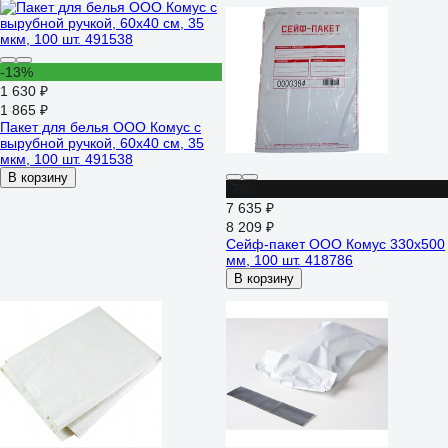
-13%
1 630 ₽
1 865 ₽
Пакет для белья ООО Комус с
вырубной ручкой, 60x40 см, 35
мкм, 100 шт. 491538
В корзину
-7%
7 635 ₽
8 209 ₽
Сейф-пакет ООО Комус 330x500
мм, 100 шт. 418786
В корзину