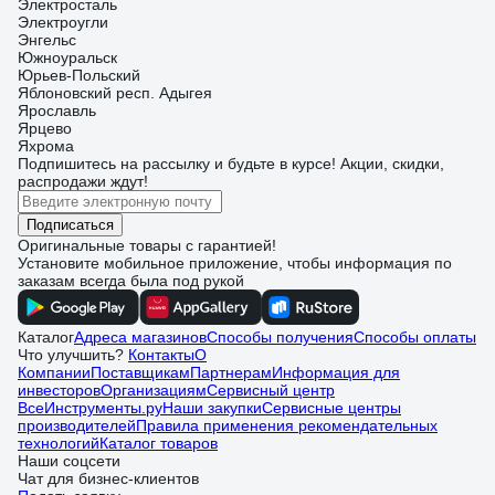
Электросталь
Электроугли
Энгельс
Южноуральск
Юрьев-Польский
Яблоновский респ. Адыгея
Ярославль
Ярцево
Яхрома
Подпишитесь
на рассылку
и будьте в курсе! Акции, скидки,
распродажи ждут!
Подписаться
Оригинальные товары с гарантией!
Установите мобильное приложение, чтобы информация по
заказам всегда была под рукой
Каталог
Адреса магазинов
Способы получения
Способы оплаты
Что улучшить?
Контакты
О
Компании
Поставщикам
Партнерам
Информация для
инвесторов
Организациям
Сервисный центр
ВсеИнструменты.ру
Наши закупки
Сервисные центры
производителей
Правила применения рекомендательных
технологий
Каталог товаров
Наши соцсети
Чат для бизнес-клиентов