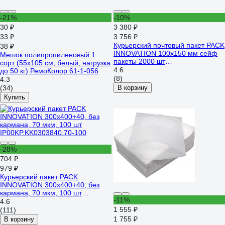
-21%
-10%
30 ₽
3 380 ₽
33 ₽
3 756 ₽
Курьерский почтовый пакет PACK
38 ₽
INNOVATION 100x150 мм сейф
Мешок полипропиленовый 1
пакеты 2000 шт
сорт (55x105 см; белый; нагрузка
IP00KP.KK01015.60-2т
4.6
до 50 кг) РемоКолор 61-1-056
(8)
4.3
(34)
В корзину
Купить
-28%
704 ₽
979 ₽
Курьерский пакет PACK
INNOVATION 300x400+40, без
кармана, 70 мкм, 100 шт
-11%
IP00KP.KK0303840.70-100
4.6
1 555 ₽
(111)
1 755 ₽
В корзину