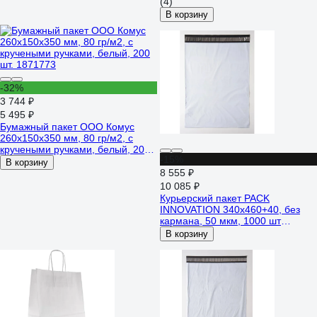
шт.) 14062048
(4)
В корзину
-32%
3 744 ₽
5 495 ₽
Бумажный пакет ООО Комус
260x150x350 мм, 80 гр/м2, с
кручеными ручками, белый, 200
-15%
шт. 1871773
В корзину
8 555 ₽
10 085 ₽
Курьерский пакет PACK
INNOVATION 340x460+40, без
кармана, 50 мкм, 1000 шт
IP00KP.KK03446.70-1К
В корзину