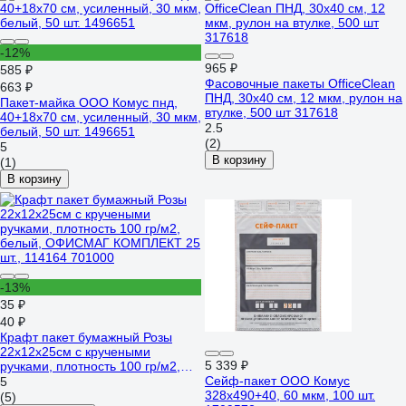
-12%
965 ₽
585 ₽
Фасовочные пакеты OfficeClean
663 ₽
ПНД, 30х40 см, 12 мкм, рулон на
Пакет-майка ООО Комус пнд,
втулке, 500 шт 317618
40+18x70 см, усиленный, 30 мкм,
2.5
белый, 50 шт. 1496651
(2)
5
В корзину
(1)
В корзину
-13%
35 ₽
40 ₽
Крафт пакет бумажный Розы
22х12х25см с кручеными
5 339 ₽
ручками, плотность 100 гр/м2,
белый, ОФИСМАГ КОМПЛЕКТ 25
Сейф-пакет ООО Комус
5
шт., 114164 701000
328x490+40, 60 мкм, 100 шт.
(5)