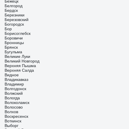
Бежецк
Белгород
Бердск
Березники
Березовский
Богородск
Бор
Борисоглебск
Боровичи
Бронницы
Брянск
Бугульма
Великие Луки
Великий Новгород
Верхняя Пышма
Верхняя Салда
Видное
Владикавказ
Владимир
Волгодонск
Волжский
Вологда
Волоколамск
Волосово
Волхов
Воскресенск
Воткинск
Выборг