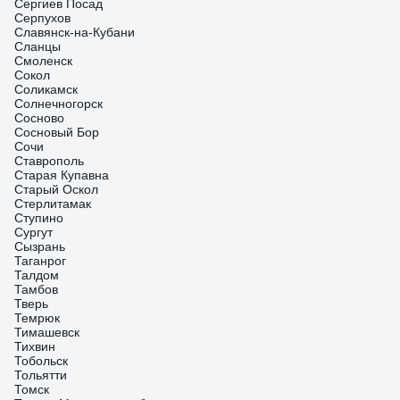
Сергиев Посад
Серпухов
Славянск-на-Кубани
Сланцы
Смоленск
Сокол
Соликамск
Солнечногорск
Сосново
Сосновый Бор
Сочи
Ставрополь
Старая Купавна
Старый Оскол
Стерлитамак
Ступино
Сургут
Сызрань
Таганрог
Талдом
Тамбов
Тверь
Темрюк
Тимашевск
Тихвин
Тобольск
Тольятти
Томск