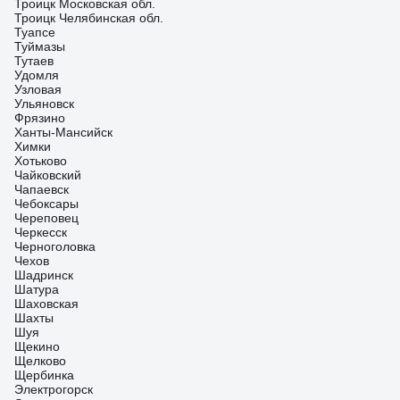
Троицк Московская обл.
Троицк Челябинская обл.
Туапсе
Туймазы
Тутаев
Удомля
Узловая
Ульяновск
Фрязино
Ханты-Мансийск
Химки
Хотьково
Чайковский
Чапаевск
Чебоксары
Череповец
Черкесск
Черноголовка
Чехов
Шадринск
Шатура
Шаховская
Шахты
Шуя
Щекино
Щелково
Щербинка
Электрогорск