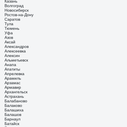
Казань
Волгоград
Новосибирск
Ростов-на-Дону
Саратов
Тула
Тюмень
Уфа
Азов
Аксай
Александров
Алексеевка
Алексин
Альметьевск
Анапа
Апатиты
Апрелевка
Арамиль
Арзамас
Армавир
Архангельск
Астрахань
Балабаново
Балаково
Балашиха
Балашов
Барнаул
Батайск