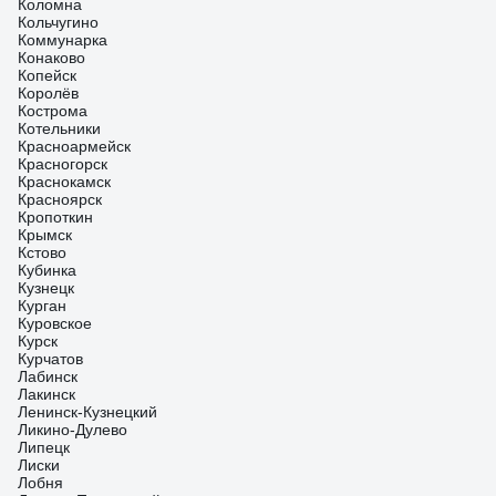
Коломна
Кольчугино
Коммунарка
Конаково
Копейск
Королёв
Кострома
Котельники
Красноармейск
Красногорск
Краснокамск
Красноярск
Кропоткин
Крымск
Кстово
Кубинка
Кузнецк
Курган
Куровское
Курск
Курчатов
Лабинск
Лакинск
Ленинск-Кузнецкий
Ликино-Дулево
Липецк
Лиски
Лобня