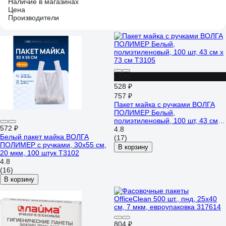
Наличие в магазинах
Цена
Производители
-30%
528 ₽
757 ₽
Пакет майка с ручками ВОЛГА
ПОЛИМЕР Белый,
полиэтиленовый, 100 шт, 43 см х
572 ₽
73 см Т3105
4.8
Белый пакет майка ВОЛГА
(17)
ПОЛИМЕР с ручками, 30х55 см,
В корзину
20 мкм, 100 штук Т3102
4.8
(16)
В корзину
804 ₽