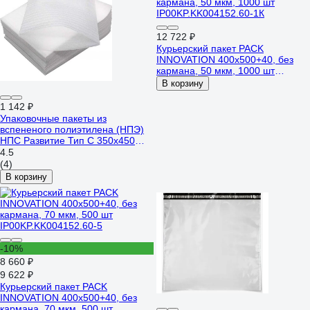
12 722 ₽
Курьерский пакет PACK
INNOVATION 400x500+40, без
кармана, 50 мкм, 1000 шт
IP00KP.KK004152.60-1К
В корзину
1 142 ₽
Упаковочные пакеты из
вспененого полиэтилена (НПЭ)
НПС Развитие Тип С 350x450
мм, толщина 2 мм, (упаковка - 50
4.5
шт.) 14062045
(4)
В корзину
-10%
8 660 ₽
9 622 ₽
Курьерский пакет PACK
INNOVATION 400x500+40, без
кармана, 70 мкм, 500 шт