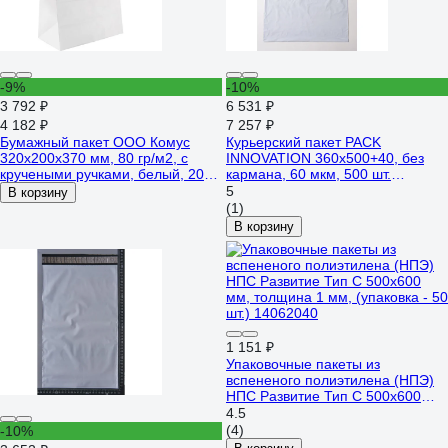
-9%
-10%
3 792 ₽
6 531 ₽
4 182 ₽
7 257 ₽
Бумажный пакет ООО Комус
Курьерский пакет PACK
320x200x370 мм, 80 гр/м2, с
INNOVATION 360x500+40, без
кручеными ручками, белый, 200
кармана, 60 мкм, 500 шт.
шт. 1871774
IP00KPKK3650.60-500
5
В корзину
(1)
В корзину
1 151 ₽
Упаковочные пакеты из
вспененого полиэтилена (НПЭ)
НПС Развитие Тип С 500x600
мм, толщина 1 мм, (упаковка - 50
4.5
шт.) 14062040
(4)
-10%