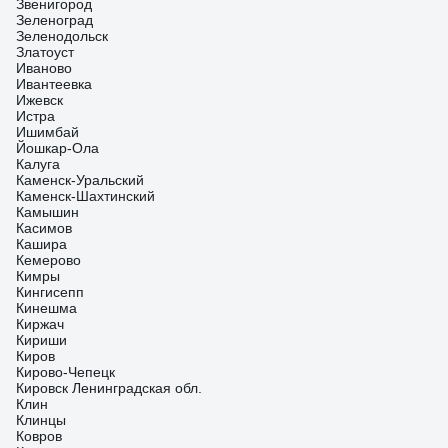
Звенигород
Зеленоград
Зеленодольск
Златоуст
Иваново
Ивантеевка
Ижевск
Истра
Ишимбай
Йошкар-Ола
Калуга
Каменск-Уральский
Каменск-Шахтинский
Камышин
Касимов
Кашира
Кемерово
Кимры
Кингисепп
Кинешма
Киржач
Кириши
Киров
Кирово-Чепецк
Кировск Ленинградская обл.
Клин
Клинцы
Ковров