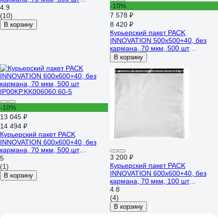
-10%
IP00KP.KK004152.60-5
4.9
7 578 ₽
(10)
8 420 ₽
В корзину
Курьерский пакет PACK
INNOVATION 500x500+40, без
кармана, 70 мкм, 500 шт
IP00KP.KK005050.70-5
В корзину
-10%
13 045 ₽
14 494 ₽
Курьерский пакет PACK
INNOVATION 600x600+40, без
кармана, 70 мкм, 500 шт
3 200 ₽
IP00KP.KK006060.60-5
5
Курьерский пакет PACK
(1)
INNOVATION 600x600+40, без
В корзину
кармана, 70 мкм, 100 шт
IP00KP.KK006060.60-1
4.8
(4)
В корзину