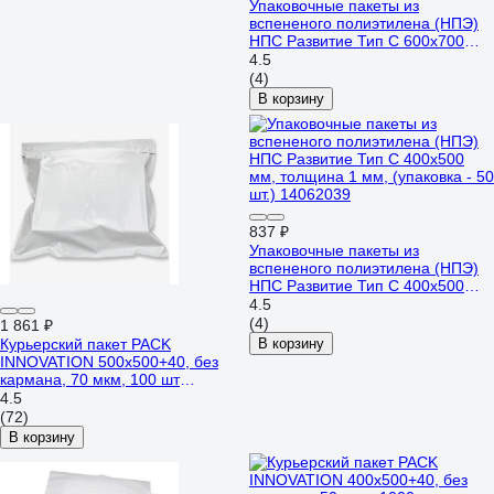
Упаковочные пакеты из
вспененого полиэтилена (НПЭ)
НПС Развитие Тип С 600x700
мм, толщина 1 мм, (упаковка - 50
4.5
шт.) 14062041
(4)
В корзину
837 ₽
Упаковочные пакеты из
вспененого полиэтилена (НПЭ)
НПС Развитие Тип С 400x500
мм, толщина 1 мм, (упаковка - 50
4.5
шт.) 14062039
(4)
1 861 ₽
Курьерский пакет PACK
В корзину
INNOVATION 500x500+40, без
кармана, 70 мкм, 100 шт
IP00KP.KK005050.70-1
4.5
(72)
В корзину