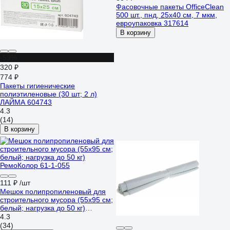
Фасовочные пакеты OfficeClean
500 шт., пнд, 25x40 см, 7 мкм,
евроупаковка 317614
В корзину
-59%
320 ₽
774 ₽
Пакеты гигиенические
полиэтиленовые (30 шт; 2 л)
ЛАЙМА 604743
4.3
(14)
В корзину
111 ₽
/шт
Мешок полипропиленовый для
строительного мусора (55x95 см;
белый; нагрузка до 50 кг)
РемоКолор 61-1-055
4.3
(34)