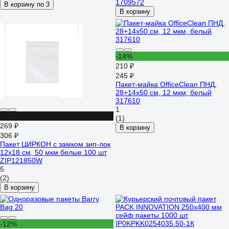
1709572
В корзину по 3
В корзину
-14%
210 ₽
245 ₽
Пакет-майка OfficeClean ПНД,
28+14х50 см, 12 мкм, белый
317610
1
-12%
(1)
269 ₽
В корзину
306 ₽
Пакет ЦИРКОН с замком зип-лок
12х18 см, 50 мкм белые 100 шт
ZIP121850W
5
(2)
В корзину
-12%