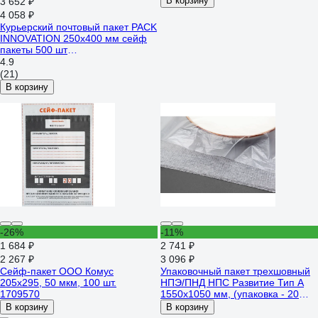
В корзину
3 652 ₽
4 058 ₽
Курьерский почтовый пакет PACK
INNOVATION 250x400 мм сейф
пакеты 500 шт
IP0KPKK0254035.50-500
4.9
(21)
В корзину
-26%
-11%
1 684 ₽
2 741 ₽
2 267 ₽
3 096 ₽
Сейф-пакет ООО Комус
Упаковочный пакет трехшовный
205x295, 50 мкм, 100 шт.
НПЭ/ПНД НПС Развитие Тип А
1709570
1550x1050 мм, (упаковка - 20
шт.) 14062027
В корзину
В корзину