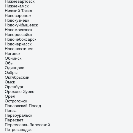
Нижневартовск
Нижнекамск
Нижний Тагил
Нововоронеж
Новокузнецк
Новокуйбышевск
Новомосковск
Новороссийск
Новочебоксарск
Новочеркасск
Новошахтинск
Ногинск
Обнинск
Обь
Одинцово
Озёры
Октябрьский
Омск
Оренбург
Орехово-Зуево
Орёл
Острогожск
Павловский Посад
Пенза
Первоуральск
Пересвет
Переславль-Залесский
Петрозаводск