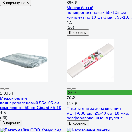
396 ₽
В корзину по 5
Мешок белый
полипропиленовый 55x105 см,
комплект по 10 шт Gigant 55-105-
106
4.5
(26)
В корзину
-35%
1 995 ₽
76 ₽
Мешок белый
полипропиленовый 55x105 см,
117 ₽
комплект по 50 шт Gigant 55-105-
Пакеты для замораживания
107
4.5
VETTA 30 шт., 25x40 см, 18 мкм,
(26)
перфорированные, в рулоне
438-187
В корзину
В корзину