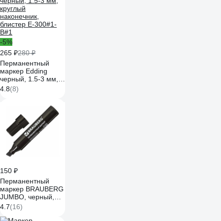
140#7 1183496
-5%
265 ₽
280 ₽
Перманентный
маркер Edding
черный, 1.5-3 мм,
круглый
4.8
(8)
наконечник,
блистер E-300#1-
B#1
150 ₽
Перманентный
маркер BRAUBERG
JUMBO, черный,
широкая линия
4.7
(16)
письма, скошенный
наконечник, 3-10