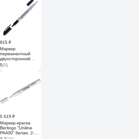
815 ₽
Маркер
перманентный
двухсторонний
Crown "Multi Marker
5
(5)
Twin" черный,
пулевидный,
2мм/1мм, 12 шт. P-
800W
5 619 ₽
Маркер-краска
Berlingo "Uniline
PA400" белая, 2-
4мм, нитро-основа,