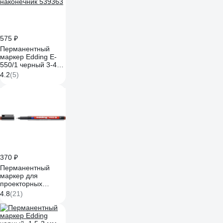
575 ₽
Перманентный
маркер Edding E-
550/1 черный 3-4
мм круглый
4.2
(5)
наконечник 539363
370 ₽
Перманентный
маркер для
проекторных
пленок EDDING
4.8
(21)
круглый
наконечник, 0.3 мм,
коричневый E-