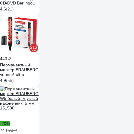
CD/DVD Berlingo
"Multiline PE50",
4.6
(21)
черный, 0,5мм, 12
шт. PM6434
443 ₽
Перманентный
маркер BRAUBERG
черный ultra
marker, выгодный
4.9
(55)
комплект 12 штук,
3.5 мм 880745
-20%
74 ₽
92 ₽