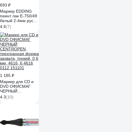
693 ₽
Маркер EDDING
пеинт лак E-750/49
белый 2-4мм рус
блистер белый E-
4.6
(7)
750#1-B#49#RUS
1 185 ₽
Маркер для CD и
DVD ОФИСМАГ
ЧЕРНЫЙ
CENTROPEN,
4.3
(10)
трехгранная форма
захвата, тонкий, 0,6
мм, 4616, 6 4616
0112 151101