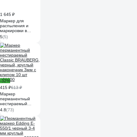
1 645 ₽
Маркер для
распыления и
маркировки в
труднодоступных
5
(5)
местах EDDING 50-
100 мм, диаметр 3-
13 мм, неоново-
зеленый E-8875
-32%
415 ₽
613 ₽
Маркер
перманентный
нестираемый
Classic BRAUBERG,
4.8
(73)
черный, круглый
наконечник 3мм с
клипом 10 шт
150300