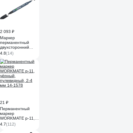
2 093 ₽
Маркер
перманентный
двухсторонний
Berlingo "Multiline
4.8
(14)
PE55" черный,
пулевидный,
0,5/1мм, 10 шт.
BMd_07101
21 ₽
Перманентный
маркер
WORKMATE p-11,
чёрный,
4.7
(112)
пулевидный, 2-4
мм 14-1578