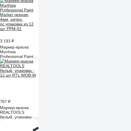
(упаковка - 50 шт.)
14062040
3 193 ₽
Маркер-краска
Munhwa
Professional Paint
Marker черная,
4мм, нитро-
ос,упаковка из 12
шт. РРМ-01
767 ₽
Маркер-краска
REALTOOLS
белый, упаковка -
12 шт RTL-MOB-W