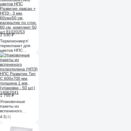
2 530 ₽
Термоконверт/
термопакет для
цветов НПС
Развитие лавсан +
НПЭ - 3 мм,
60смх50 см,
раскрытие по стор.
60 см, комплект 50
шт 81020253
1 755 ₽
Упаковочные
пакеты из
вспененого
полиэтилена (НПЭ)
4.5
(4)
НПС Развитие Тип
С 600x700 мм,
толщина 1 мм,