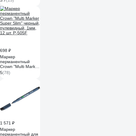
3.7
(15)
12 шт. BMk_02100
698 ₽
Маркер
перманентный
Crown "Multi Marker
Super Slim" черный,
5
(78)
пулевидный, 1мм,
12 шт. P-505F
1 571 ₽
Маркер
перманентный для