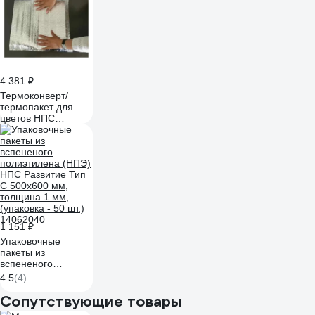
80смх60 см,
раскрытие по стор.
80 см, комплект 50
шт, 81020252
4 381 ₽
Термоконверт/
термопакет для
цветов НПС
Развитие лавсан +
НПЭ - 3 мм, 50х70
см, раскрытие по
стор. 70 см,
комплект 50 шт
81020251
1 151 ₽
Упаковочные
пакеты из
вспененого
полиэтилена (НПЭ)
4.5
(4)
НПС Развитие Тип
С 500x600 мм,
Сопутствующие товары
толщина 1 мм,