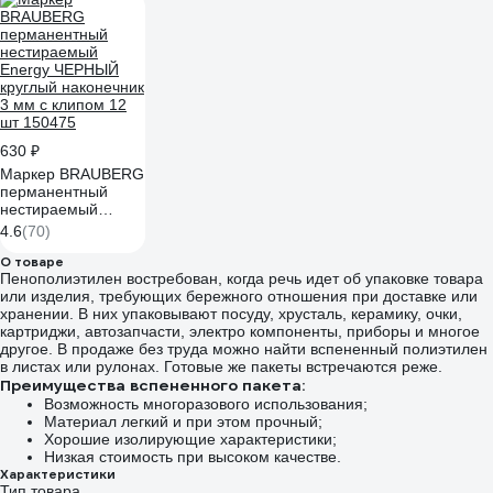
мм 151224
630 ₽
Маркер BRAUBERG
перманентный
нестираемый
Energy ЧЕРНЫЙ
4.6
(70)
круглый наконечник
3 мм с клипом 12
О товаре
Пенополиэтилен востребован, когда речь идет об упаковке товара
шт 150475
или изделия, требующих бережного отношения при доставке или
хранении. В них упаковывают посуду, хрусталь, керамику, очки,
картриджи, автозапчасти, электро компоненты, приборы и многое
другое. В продаже без труда можно найти вспененный полиэтилен
в листах или рулонах. Готовые же пакеты встречаются реже.
Преимущества вспененного пакета:
Возможность многоразового использования;
Материал легкий и при этом прочный;
Хорошие изолирующие характеристики;
Низкая стоимость при высоком качестве.
Характеристики
Тип товара