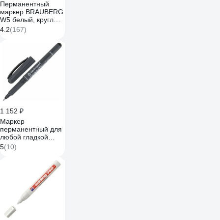
Перманентный
маркер BRAUBERG
W5 белый, круглый
наконечник, 5 мм
4.2
(167)
151506
1 152 ₽
Маркер
перманентный для
любой гладкой
поверхности
5
(10)
ОФИСМАГ
ЧЕРНЫЙ
CENTROPEN
"OHP", 0,6 мм,
2636, 6 2636 0112
151113