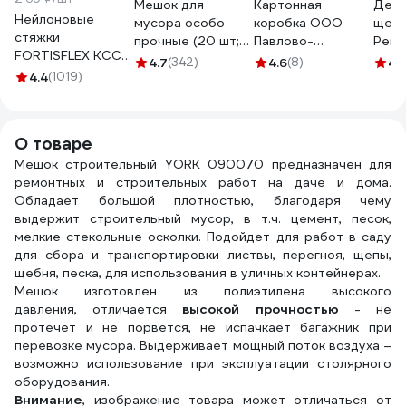
Мешок для
Картонная
Дере
Нейлоновые
мусора особо
коробка ООО
щетк
стяжки
прочные (20 шт;
Павлово-
Ремо
FORTISFLEX КСС
35 л) с завязками
Посадский
рядн
4.7
(342)
4.6
(8)
4.
5х300 черный
4.4
(1019)
PATERRA 106-042
Гофрокомбинат
60-2
100 штук 49417
700х500х500 мм
Т-24 С 140160
О товаре
Мешок строительный YORK 090070 предназначен для
ремонтных и строительных работ на даче и дома.
Обладает большой плотностью, благодаря чему
выдержит строительный мусор, в т.ч. цемент, песок,
мелкие стекольные осколки. Подойдет для работ в саду
для сбора и транспортировки листвы, перегноя, щепы,
щебня, песка, для использования в уличных контейнерах.
Мешок изготовлен из полиэтилена высокого
давления, отличается
высокой прочностью
- не
протечет и не порвется, не испачкает багажник при
перевозке мусора. Выдерживает мощный поток воздуха –
возможно использование при эксплуатации столярного
оборудования.
Внимание
, изображение товара может отличаться от