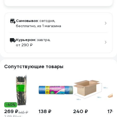
Самовывоз:
сегодня,
бесплатно
, из 1 магазина
Курьером:
завтра,
от 290 ₽
Сопутствующие товары
-40%
269 ₽
138 ₽
240 ₽
170
445 ₽
2.69 ₽/шт