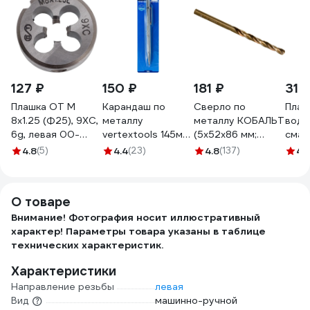
127 ₽
150 ₽
181 ₽
318
Плашка ОТ М
Карандаш по
Сверло по
Плас
8x1.25 (Ф25), 9ХС,
металлу
металлу КОБАЛЬТ
водо
6g, левая 00-
vertextools 145мм
(5х52х86 мм;
смаз
00000679
1806
Р6М5К5; класс А1)
WR-2
4.8
(5)
4.4
(23)
4.8
(137)
4
(5
Gigant GT-139
Long
400 г
О товаре
Внимание! Фотография носит иллюстративный
характер! Параметры товара указаны в таблице
технических характеристик.
Характеристики
Направление резьбы
левая
Вид
машинно-ручной