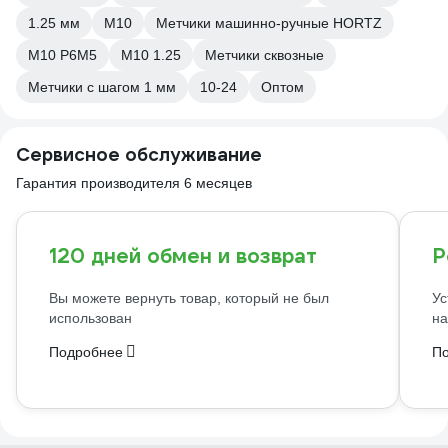
1.25 мм
М10
Метчики машинно-ручные HORTZ
М10 Р6М5
М10 1.25
Метчики сквозные
Метчики с шагом 1 мм
10-24
Оптом
Сервисное обслуживание
Гарантия производителя 6 месяцев
120 дней обмен и возврат
Р
Вы можете вернуть товар, который не был
Ус
использован
на
Подробнее
П