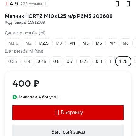
4.9
223 отзыва
Метчик HORTZ М10x1.25 м/р Р6М5 203688
Код товара: 15912889
Диаметр резьбы (М)
М1.6
М2
М2.5
М3
М4
М5
М6
М7
М8
Шаг резьбы М (мм)
0.35
0.4
0.45
0.5
0.7
0.75
0.8
1
1.25
400 ₽
Начислим 4 бонуса
В корзину
Быстрый заказ