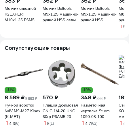
383 ₽
362 ₽
362 ₽
362
Метчик сквозной
Метчик Beltools
Метчик Beltools
Метчи
K2EXPERT
М9х1,25 машинно-
М9х1,25 машинно-
М8х1
M10х1.25 Р6М5
ручной HSS левый
ручной HSS
ручн
DIN374 К2
сквозной исп1
сквозной исп2
сквоз
5
(4
(шт)УТ000024955
ri.115.1172
ГОСТ 3266-81
ri.11
ri.113.2130
Сопутствующие товары
-11%
-10%
8 589 ₽
570 ₽
348 ₽
181 
9 663 ₽
386 ₽
Ручной вороток
Плашка дюймовая
Разметочная
Свер
№IV М9-М27 Kinex
CNIC 1/4-20 UNC
чертилка Sturm
КОБА
(K-MET)
60гр Р6АМ5 20
1090-08-100
мм; 
3044401160
ниток/дюйм,
А1) G
4.3
(6)
5
(1)
4.7
(62)
4.8
dнар.20мм 56115