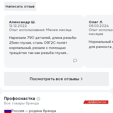
Написать отзыв
Александр Ш.
Олег Л.
12.12.2022
06.03.2024
Опыт использования: Менее месяца
Опыт использ
месяцев
Нарезали 790 деталей, длина резьбы
Нормальный м
25мм глухая, сталь 09Г2С полёт
для ремонта 
нормальный, резали с помощью
трещётки так как резьба глухая
обороты 250,315, смазка жир свинной
смешанный с подсолнечным маслом,
конечно уже появились сколы, но он
всё ёще режет, размер держит,
пробка не пролетает. Метчик
Посмотреть все отзывы
шикарный!
Профоснастка
Все товары бренда
Россия — родина бренда