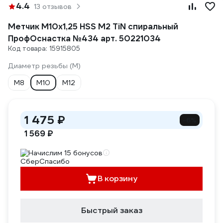
4.4
13 отзывов
Метчик M10x1,25 HSS M2 TiN спиральный
ПрофОснастка №434 арт. 50221034
Код товара: 15915805
Диаметр резьбы (М)
М8
М10
М12
1 475 ₽
-6%
1 569 ₽
Начислим 15 бонусов
В корзину
Быстрый заказ