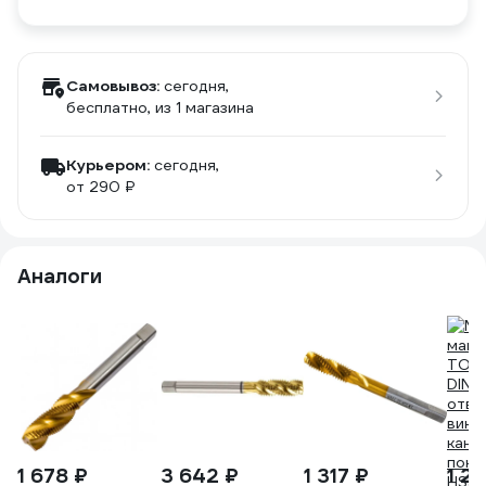
Самовывоз:
сегодня,
бесплатно
, из 1 магазина
Курьером:
сегодня,
от 290 ₽
Аналоги
1 678 ₽
3 642 ₽
1 317 ₽
1 28