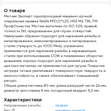
Beltools ri.232.24
B00462230
О товаре
Метчик Эксперт однопроходный машинно-ручной
спиральная канавка №434 М10,0*1,25, HSS M2 TIN, ТМ
ПрофОснастка. Метчик выполнен по ISO 529, правый,
точность 6H, предназначен для глухих отверстий.
Наилучшим образом подходит для нарезания резьбы в
нелегированных, низколегированных и легированных
сталях (твердость до 1000 Мпа), ограничено
применяются для нарезания резьбы в нержавеющих
сталях при использовании СОЖ и пониженных оборотах
вращения, хорошо подходит для нарезания резьбы в
цветных металлах, не применяются для чугуна. Покрытие
нитрида титана увеличивает поверхностную твердость и
износостойкость, а также обеспечивает повышенный
ресурс.
Общая длина метчика 80 мм, длина режущей части 24 мм,
диаметр хвостовика 8 мм, посадочный квадрат 6,3 мм.
Характеристики
Направление резьбы
правая
Вид
машинно-ручной