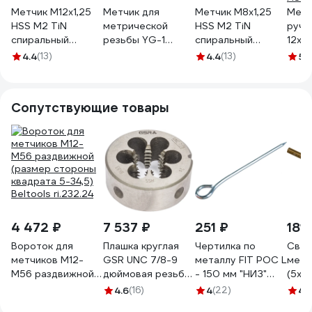
Метчик M12x1,25
Метчик для
Метчик M8x1,25
Метч
HSS M2 TiN
метрической
HSS M2 TiN
ручн
спиральный
резьбы YG-1
спиральный
12х1.
ПрофОснастка
COMBO HSS-E, c
ПрофОснастка
глух
4.4
(13)
4.4
(13)
5
(
№444 арт.
покрытием TiN,
№425 арт.
с ви
50221044
DIN371 ISO-DIN 13
50221025
канав
TD804396
покр
Сопутствующие товары
HSS-
4 472 ₽
7 537 ₽
251 ₽
181 
Вороток для
Плашка круглая
Чертилка по
Свер
метчиков М12-
GSR UNC 7/8-9
металлу FIT РОС L
мета
М56 раздвижной
дюймовая резьба
- 150 мм "НИЗ"
(5х5
(размер стороны
HSSG DIN EN
46870
Р6М5
4.6
(16)
4
(22)
4.
квадрата 5-34,5)
22568 B 2a
Giga