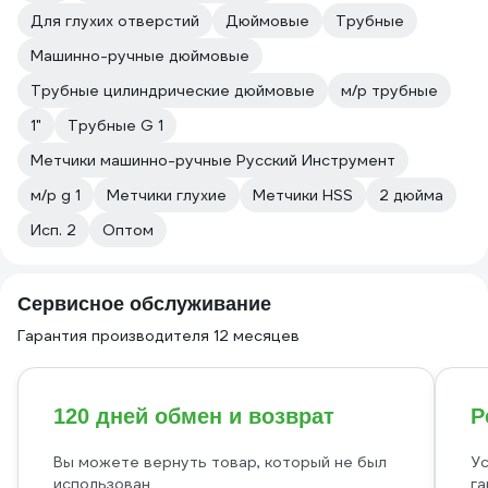
Для глухих отверстий
Дюймовые
Трубные
Машинно-ручные дюймовые
Трубные цилиндрические дюймовые
м/р трубные
1"
Трубные G 1
Метчики машинно-ручные Русский Инструмент
м/р g 1
Метчики глухие
Метчики HSS
2 дюйма
Исп. 2
Оптом
Сервисное обслуживание
Гарантия производителя 12 месяцев
120 дней обмен и возврат
Р
Вы можете вернуть товар, который не был
Ус
использован
га