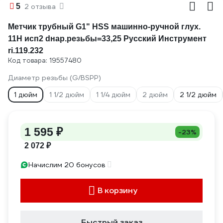
5
2 отзыва
Метчик трубный G1" HSS машинно-ручной глух.
11Н исп2 dнар.резьбы=33,25 Русский Инструмент
ri.119.232
Код товара: 19557480
Диаметр резьбы (G/BSPP)
1 дюйм
1 1/2 дюйм
1 1/4 дюйм
2 дюйм
2 1/2 дюйм
1 595 ₽
-23%
2 072 ₽
Начислим 20 бонусов
В корзину
Быстрый заказ