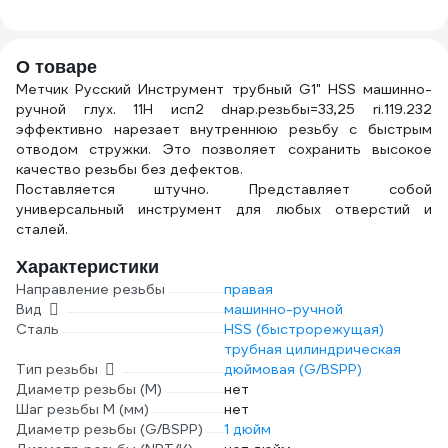
30мм тонкий
Gigant GT-139
PRO
10502803
0,65
О товаре
Метчик Русский Инструмент трубный G1" HSS машинно-
ручной глух. 11Н исп2 dнар.резьбы=33,25 ri.119.232
эффективно нарезает внутреннюю резьбу с быстрым
отводом стружки. Это позволяет сохранить высокое
качество резьбы без дефектов.
Поставляется штучно. Представляет собой
универсальный инструмент для любых отверстий и
сталей.
Характеристики
Направление резьбы
правая
Вид
машинно-ручной
Сталь
HSS (быстрорежущая)
трубная цилиндрическая
Тип резьбы
дюймовая (G/BSPP)
Диаметр резьбы (М)
нет
Шаг резьбы М (мм)
нет
Диаметр резьбы (G/BSPP)
1 дюйм