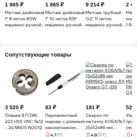
1 865 ₽
1 865 ₽
9 214 ₽
2 41
Метчик дюймовый
Метчик дюймовый
Метчик трубный
Метч
1" 8 ниток BSW
1" 10 ниток BSF
G2" 11 ниток
кони
машинно-ручной
машинно-ручной
машинно-ручной
1 Rc
HSS глухой резьба
HSS глухой резьба
HSS глухой L=195
000
Уитворта исп1
Уитворта исп1
исп1 Beltools
Beltools ri.111.356
Beltools ri.111.298
ri.119.320
Сопутствующие товары
3 520 ₽
83 ₽
181 ₽
528 
Плашка BTI DIN
Перманентный
Сверло по
Унив
223 HSS UNC №12
маркер с длинным
металлу КОБАЛЬТ
прон
- 24 NN05 N0012
наконечником
(5х52х86 мм;
смаз
МастерАлмаз
Р6М5К5; класс А1)
MULT
4.7
(11)
4.8
(137)
4.