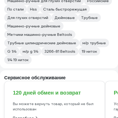
Машинно-ручные для глухих отверстий
Российские
По стали
Hss
Сталь быстрорежущая
Для глухих отверстий
Дюймовые
Трубные
Машинно-ручные дюймовые
Метчики машинно-ручные Beltools
Трубные цилиндрические дюймовые
м/р трубные
G 1/4
м/р g 1/4
3266-81 Beltools
19 ниток
1/4 19 ниток
Сервисное обслуживание
120 дней обмен и возврат
Р
Вы можете вернуть товар, который не был
Ус
использован
га