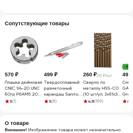
HSS глухой исп1
00000027680
00000027681
HSS 
Beltools ri.111.287
Уитв
Belto
Сопутствующие товары
-8%
570 ₽
499 ₽
260 ₽
490 
26 ₽/шт
Плашка дюймовая
Твердосплавный
Сверло по
Смаз
CNIC 1/4-20 UNC
разметочный
металлу HSS-CO
GAZ
60гр Р6АМ5 20
карандаш Sanitoo
(10 шт/уп; 3x61x33
Grea
ниток/дюйм,
PRO 3026
мм) Inforce 11-01-
400
5
(1)
5
(8)
4.8
(169)
4.
dнар.20мм 56115
442
238
О товаре
Изображение товара может незначительно
Внимание!