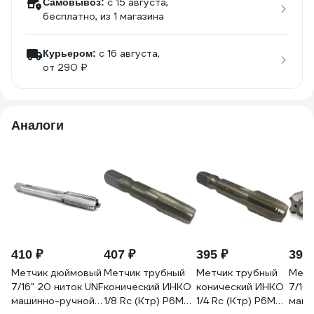
c 15 августа,
Самовывоз:
бесплатно
, из 1 магазина
c 16 августа,
Курьером:
от 290 ₽
Аналоги
410 ₽
407 ₽
395 ₽
394 
Метчик дюймовый
Метчик трубный
Метчик трубный
Метч
7/16" 20 ниток UNF
конический ИНКО
конический ИНКО
7/16
машинно-ручной
1/8 Rc (Ктр) Р6М5
1/4 Rc (Ктр) Р6М5
маши