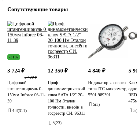
Сопутствующие товары
-31%
3 724 ₽
12 350 ₽
4 840 ₽
5 9
5 400 ₽
Цифровой
Проф.
Индикатор часового
Клю
штангенциркуль 0-
динамометрический
типа JTC микрометр,
одн
150мм Inforce 06-11-
ключ SATA 1/2" 20-
5501 989391
RED
39
100 Нм Эталон
475
5
(5)
точности, внесён в
4.8
(311)
5
госреестр СИ. 96311
5
(23)