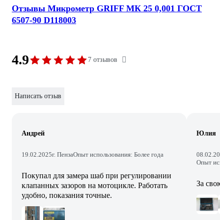
Отзывы Микрометр GRIFF МК 25 0,001 ГОСТ
6507-90 D118003
4.9
7 отзывов
Написать отзыв
Андрей
Юлия
19.02.2025
г. Пенза
Опыт использования: Более года
08.02.2
Опыт ис
Покупал для замера шаб при регулировании
За сво
клапанных зазоров на мотоцикле. Работать
удобно, показания точные.