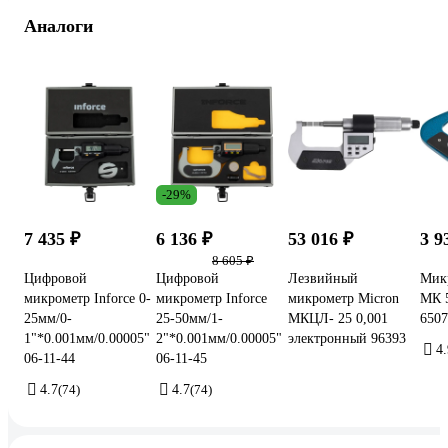
Аналоги
-29%
7 435 ₽
6 136 ₽
53 016 ₽
3 9
8 605 ₽
Цифровой
Цифровой
Лезвийный
Мик
микрометр Inforce 0-
микрометр Inforce
микрометр Micron
МК 
25мм/0-
25-50мм/1-
МКЦЛ- 25 0,001
6507
1"*0.001мм/0.00005"
2"*0.001мм/0.00005"
электронный 96393
4.
06-11-44
06-11-45
4.7
(74)
4.7
(74)