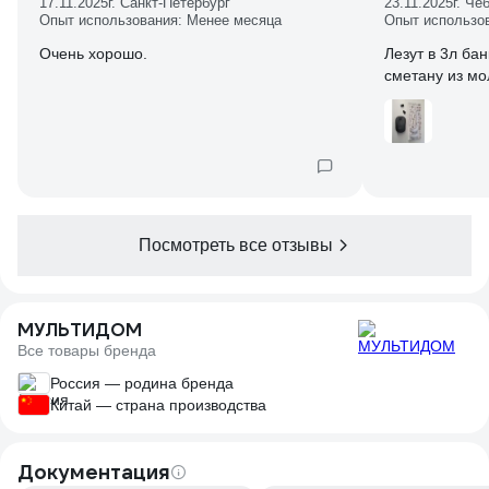
17.11.2025
г. Санкт-Петербург
23.11.2025
г. Че
Опыт использования: Менее месяца
Опыт использо
Очень хорошо.
Лезут в 3л бан
сметану из мо
Посмотреть все отзывы
МУЛЬТИДОМ
Все товары бренда
Россия — родина бренда
Китай — страна производства
Документация