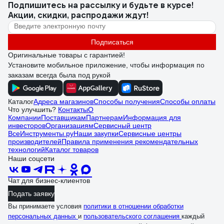
Подпишитесь
на рассылку
и будьте в курсе!
Акции, скидки, распродажи ждут!
Подписаться
Оригинальные товары с гарантией!
Установите мобильное приложение, чтобы информация по
заказам всегда была под рукой
Каталог
Адреса магазинов
Способы получения
Способы оплаты
Что улучшить?
Контакты
О
Компании
Поставщикам
Партнерам
Информация для
инвесторов
Организациям
Сервисный центр
ВсеИнструменты.ру
Наши закупки
Сервисные центры
производителей
Правила применения рекомендательных
технологий
Каталог товаров
Наши соцсети
Чат для бизнес-клиентов
Подать заявку
Вы принимаете условия
политики в отношении обработки
персональных данных
и
пользовательского соглашения
каждый