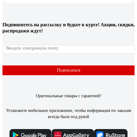
Вроде подойдёт. Носик маленький, но не проливается мимо,
когда в банку наливаю. Объём как раз не маленький и не
слишком большой. В общем, выкупила, компота много
закручиваю в этом году, очень нужен был с носиком, и для
Подпишитесь
на рассылку
и будьте в курсе! Акции, скидки,
блинов пойдёт)
распродажи ждут!
1 отзыв
Отзыв о Половник для блинов МУЛЬТИДОМ
AN50-55
Подписаться
Тимур
11.10.2025
удобство
Оригинальные товары с гарантией!
Установите мобильное приложение, чтобы информация по заказам
всегда была под рукой