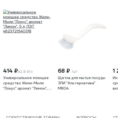
414 ₽
68 ₽
1
/шт
82.8 ₽/л
Универсальное моющее
Щетка для мытья посуды
Ин
средство Жили-Мыли
ЗПИ "Альтернатива"
ср
"Локус" аромат "Лимон", 5
М804
вк
л, ПЭТ 4623721540318
Jo
СОПУТСТВУЮЩИЕ ТОВАРЫ
ВОПРОСЫ
С