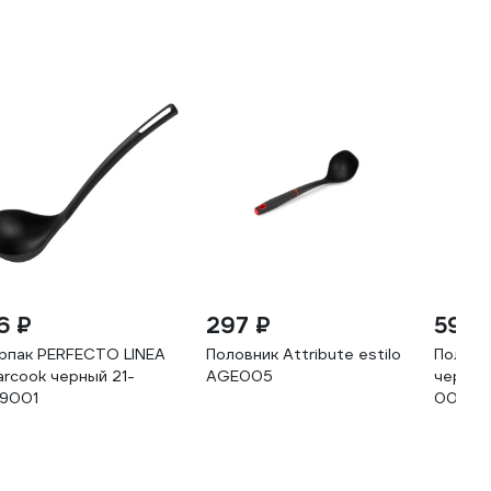
6 ₽
297 ₽
59 ₽
рпак PERFECTO LINEA
Половник Attribute estilo
Половн
arcook черный 21-
AGE005
черный,
9001
00358