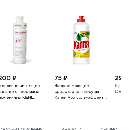
 200 ₽
75 ₽
290 
тенсивно чистящее
Жидкое моющее
Щетка 
едство с твёрдыми
средство для посуды
IDEA С
лючениями KIEHL
Капля Vox соль-эффект
hannes KG Jet-active
лимон, 450г 9080
500мл j554941
ПОСОБЫ ПОЛУЧЕНИЯ
АНАЛОГИ
СЕРВИС