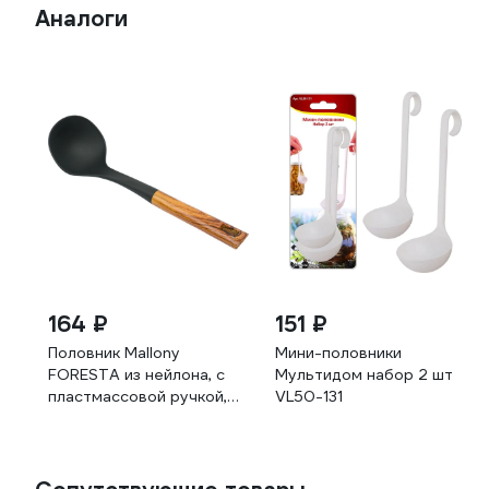
Аналоги
164 ₽
151 ₽
Половник Mallony
Мини-половники
FORESTA из нейлона, с
Мультидом набор 2 шт
пластмассовой ручкой,
VL50-131
дизайн под дерево,
32х9,5 см 006461