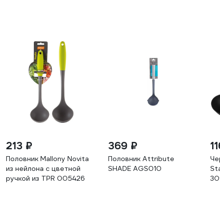
213 ₽
369 ₽
11
Половник Mallony Novita
Половник Attribute
Че
из нейлона с цветной
SHADE AGS010
St
ручкой из TPR 005426
30