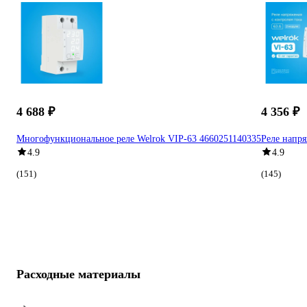
4 688 ₽
4 356 ₽
Многофункциональное реле Welrok VIP-63 4660251140335
Реле напря
4.9
4.9
(151)
(145)
Расходные материалы