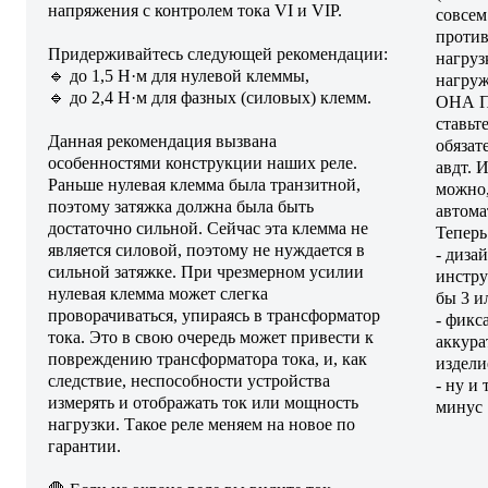
напряжения с контролем тока VI и VIP.
совсем
проти
Придерживайтесь следующей рекомендации:
нагруз
🔹 до 1,5 Н·м для нулевой клеммы,
нагру
🔹 до 2,4 Н·м для фазных (силовых) клемм.
ОНА П
ставьт
Данная рекомендация вызвана
обязат
особенностями конструкции наших реле.
авдт. 
Раньше нулевая клемма была транзитной,
можно,
поэтому затяжка должна была быть
автома
достаточно сильной. Сейчас эта клемма не
Теперь
является силовой, поэтому не нуждается в
- диза
сильной затяжке. При чрезмерном усилии
инстру
нулевая клемма может слегка
бы 3 и
проворачиваться, упираясь в трансформатор
- фикс
тока. Это в свою очередь может привести к
аккура
повреждению трансформатора тока, и, как
издели
следствие, неспособности устройства
- ну и 
измерять и отображать ток или мощность
минус
нагрузки. Такое реле меняем на новое по
гарантии.