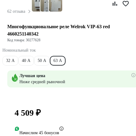
62 отзыва
Многофункциональное реле Welrok VIP-63 red
4660251140342
Код товара: 30277628
Номинальный ток
32 А
40 А
50 А
63 А
Лучшая цена
Ниже средней рыночной
4 509 ₽
Начислим 45 бонусов