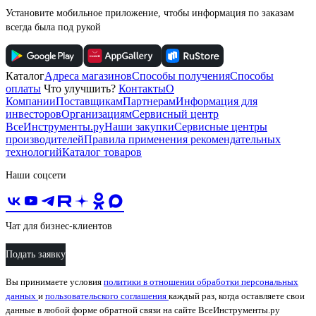
Установите мобильное приложение, чтобы информация по заказам
всегда была под рукой
Каталог
Адреса магазинов
Способы получения
Способы
оплаты
Что улучшить?
Контакты
О
Компании
Поставщикам
Партнерам
Информация для
инвесторов
Организациям
Сервисный центр
ВсеИнструменты.ру
Наши закупки
Сервисные центры
производителей
Правила применения рекомендательных
технологий
Каталог товаров
Наши соцсети
Чат для бизнес-клиентов
Подать заявку
Вы принимаете условия
политики в отношении обработки персональных
данных
и
пользовательского соглашения
каждый раз, когда оставляете свои
данные в любой форме обратной связи на сайте ВсеИнструменты.ру