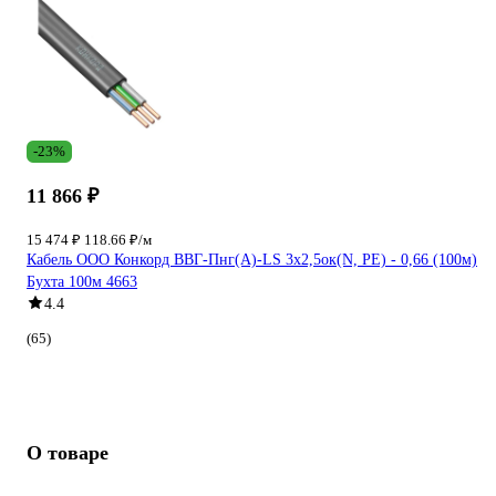
-23%
11 866 ₽
15 474 ₽
118.66 ₽/м
Кабель ООО Конкорд ВВГ-Пнг(А)-LS 3x2,5ок(N, PE) - 0,66 (100м)
Бухта 100м 4663
4.4
(65)
О товаре