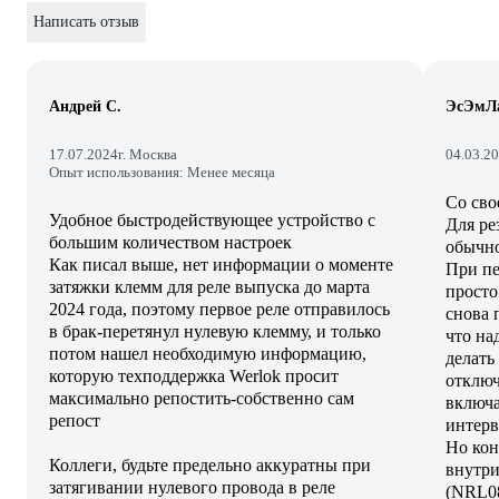
Написать отзыв
Андрей С.
ЭсЭмЛ
17.07.2024
г. Москва
04.03.2
Опыт использования: Менее месяца
Со сво
Удобное быстродействующее устройство с
Для ре
большим количеством настроек
обычно
Как писал выше, нет информации о моменте
При пе
затяжки клемм для реле выпуска до марта
просто
2024 года, поэтому первое реле отправилось
снова 
в брак-перетянул нулевую клемму, и только
что на
потом нашел необходимую информацию,
делать
которую техподдержка Werlok просит
отключ
максимально репостить-собственно сам
включа
репост
интерв
Но кон
Коллеги, будьте предельно аккуратны при
внутри
затягивании нулевого провода в реле
(NRL08