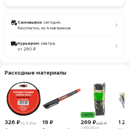
Самовывоз:
сегодня,
бесплатно
, из 4 магазинов
Курьером:
завтра,
от 290 ₽
Расходные материалы
-40%
326 ₽
19 ₽
269 ₽
1 24
32.6 ₽/м
445 ₽
2.69 ₽/шт