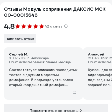
Отзывы Модуль сопряжения ДАКСИС МСК
00-00015646
4.8
42 отзыва
Написать отзыв
Сергей М.
Алексей
18.07.2023
г. Чебоксары
15.04.2023
г. 
Опыт использования: Менее месяца
Опыт использ
Соответствует описанию проводимых
Куплен для 
тестов с другими моделями
видеодомофо
домофонов. В подъезде установлен
подъездным C
старый координатный домофон
задачей полн
Метаком, в квартире гибридный
соответстви
видеодомофон HiWatch VDP-
производител
H3212WB. Связал ip вызывную панель
видеосигнал 
Hiwatch VDP-D2211(B) возле двери и
если нет отд
через данный блок сопряжения
Особо хочет
Посмотреть все отзывы