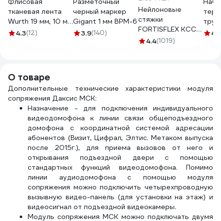
Флисовая
Разметочный
Набо
Нейлоновые
тканевая лента
черный маркер
терм
стяжки
Wurth 19 мм, 10 м
Gigant 1 мм BPM-6
труб
FORTISFLEX КСС
5997719615090 1
8658
4.3
(12)
3.9
(140)
4.
5х300 черный
4.4
(1019)
100 штук 49417
О товаре
Дополнительные технические характеристики модуля
сопряжения Даксис МСК:
Назначение - для подключения индивидуального
видеодомофона к линии связи общеподъездного
домофона с координатной системой адресации
абонентов (Визит, Цифрал, Элтис. Метаком выпуска
после 2015г.), для приема вызовов от него и
открывания подъездной двери с помощью
стандартных функций видеодомофона. Помимо
линии аудиодомофона с помощью модуля
сопряжения можно подключить четырехпроводную
вызывную видео-панель (для установки на этаж) и
видеосигнал от подъездной видеокамеры.
Модуль сопряжения МСК можно подключать двумя