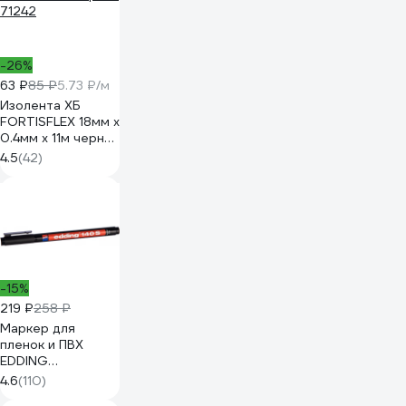
-26%
63 ₽
85 ₽
5.73 ₽/м
Изолента ХБ
FORTISFLEX 18мм х
0.4мм х 11м черная
71242
4.5
(42)
-15%
219 ₽
258 ₽
Маркер для
пленок и ПВХ
EDDING
permanent 0.3мм
4.6
(110)
чёрный E-140#1