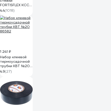
стяжки
FORTISFLEX КСС
5х300 черный
4.4
(1018)
100 штук 49417
1 241 ₽
Набор клеевой
термоусадочной
трубки КВТ №20
86582
4.9
(27)