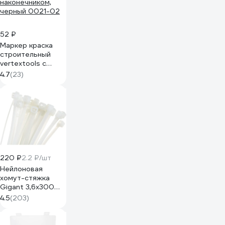
52 ₽
Маркер краска
строительный
vertextools с
длинным
4.7
(23)
наконечником,
черный 0021-02
220 ₽
2.2 ₽/шт
Нейлоновая
хомут-стяжка
Gigant 3,6х300
белый, 100 шт
4.5
(203)
G/1/18