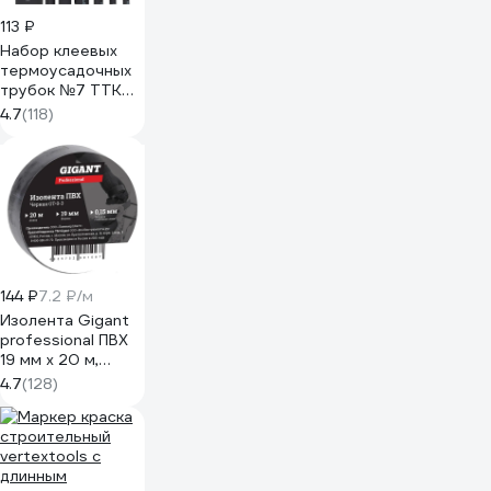
113 ₽
Набор клеевых
термоусадочных
трубок №7 ТТК
(3:1) 7 шт. по 10 см
4.7
(118)
REXANT 29-0107
144 ₽
7.2 ₽/м
Изолента Gigant
professional ПВХ
19 мм х 20 м,
черная GT-0-3
4.7
(128)