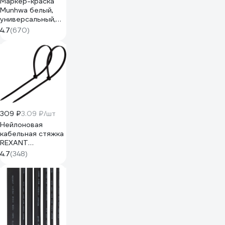
Маркер-краска
Munhwa белый,
универсальный,
нитро-основа,
4.7
(670)
пулевидный
наконечник, 4 мм,
Б0048229 PM-05
309 ₽
3.09 ₽/шт
Нейлоновая
кабельная стяжка
REXANT
300x4,8мм,
4.7
(348)
черная 100 шт/уп
07-1303