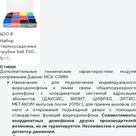
400 ₽
Набор
термоусадочных
трубок Vell 750
шт, 5 цветов, 45
5
(17)
мм, диаметр 1-13
О товаре
мм 1379612
Дополнительные технические характеристики модуля
сопряжения Даксис МСК СЛИМ:
Назначение - для подключения индивидуального
видеодомофона к линии связи общеподъездного
домофона с координатной системой адресации
абонентов (ДАКСИС, ВИЗИТ, ЦИФРАЛ, ЭЛТИС.
МЕТАКОМ выпуска после 2015г.), для приема вызовов от
него и открывания подъездной двери с помощью
стандартных функций видеодомофона.
Совместимость
координатных домофонов других производителей
возможна, но не гарантируется. Несовместим с режимом
детектор движения.