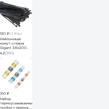
130 ₽
1.3 ₽/шт
Нейлоновая
хомут-стяжка
Gigant 3,6х200
черный, 100 шт
4.2
(350)
G/1/4
310 ₽
Набор
термоусаживаемых
трубок с припоем