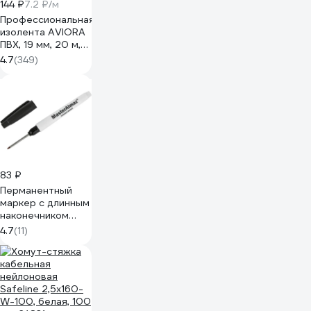
144 ₽
7.2 ₽/м
Профессиональная
изолента AVIORA
ПВХ, 19 мм, 20 м,
черная 305-030
4.7
(349)
83 ₽
Перманентный
маркер с длинным
наконечником
МастерАлмаз
4.7
(11)
30мм тонкий
10502803