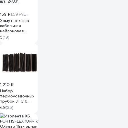
159 ₽
1.59 ₽/шт
Хомут-стяжка
кабельная
нейлоновая
Safeline 2,5x160-
5
(19)
W-100, белая, 100
шт. 24831
1 210 ₽
Набор
термоусадочных
трубок JTC 6
типоразмеров,
4.9
(35)
длина 100мм,
120шт в боксе
-2034 694153