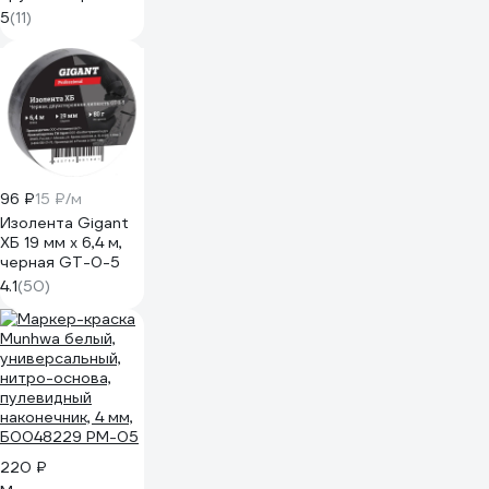
ООО "ОПТИКОМ
5
(11)
ЭЛЕКТРИК"
3599.8005
96 ₽
15 ₽/м
Изолента Gigant
ХБ 19 мм х 6,4 м,
черная GT-0-5
4.1
(50)
220 ₽