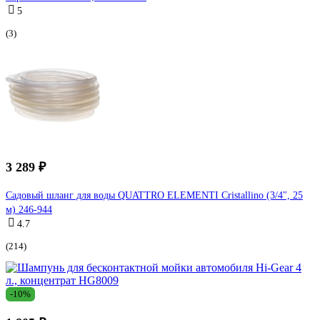
5
(3)
3 289 ₽
Садовый шланг для воды QUATTRO ELEMENTI Cristallino (3/4", 25
м) 246-944
4.7
(214)
-10%