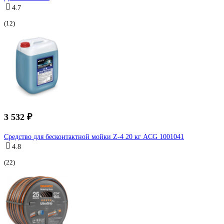
4.7
(12)
3 532 ₽
Средство для бесконтактной мойки Z-4 20 кг ACG 1001041
4.8
(22)