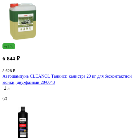
-21%
6 844 ₽
8 628 ₽
Автошампунь CLEANOL Танкист, канистра 20 кг для бесконтактной
мойки, двухфазный 20/0043
5
(2)