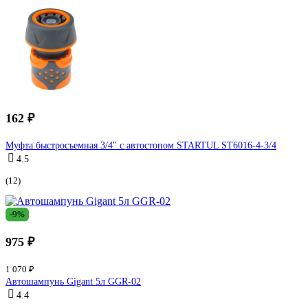
162 ₽
Муфта быстросъемная 3/4" с автостопом STARTUL ST6016-4-3/4
4.5
(12)
-9%
975 ₽
1 070 ₽
Автошампунь Gigant 5л GGR-02
4.4