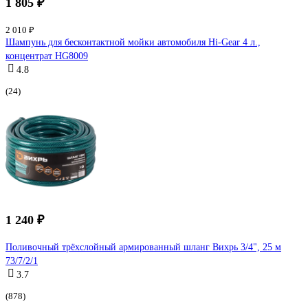
1 805 ₽
2 010 ₽
Шампунь для бесконтактной мойки автомобиля Hi-Gear 4 л.,
концентрат HG8009
4.8
(24)
1 240 ₽
Поливочный трёхслойный армированный шланг Вихрь 3/4", 25 м
73/7/2/1
3.7
(878)