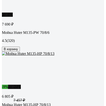
до -6%
7 690 ₽
Мойка Huter M135-РW 70/8/6
4.5
(320)
В корзину
-9%
до -24%
6 805 ₽
7 457 ₽
Мойка Huter М135-НР 70/8/13