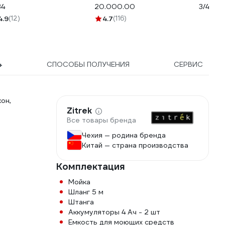
34
20.000.00
3/4", с
3015-2
4.9
(12)
4.7
(116)
4
СПОСОБЫ ПОЛУЧЕНИЯ
СЕРВИС
он,
Zitrek
Все товары бренда
Чехия — родина бренда
Китай — страна производства
Комплектация
Мойка
Шланг 5 м
Штанга
Аккумуляторы 4 Ач - 2 шт
Емкость для моющих средств