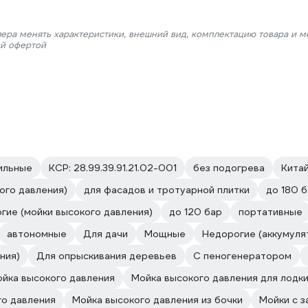
лера менять характеристики, внешний вид, комплектацию товара и м
ой офертой
ильные
КСР: 28.99.39.91.21.02-001
без подогрева
Китай
ого давления)
для фасадов и тротуарной плитки
до 180 
гие (мойки высокого давления)
до 120 бар
портативные
автономные
Для дачи
Мощные
Недорогие (аккумуля
ния)
Для опрыскивания деревьев
С пеногенератором
йка высокого давления
Мойка высокого давления для лодк
го давления
Мойка высокого давления из бочки
Мойки с 