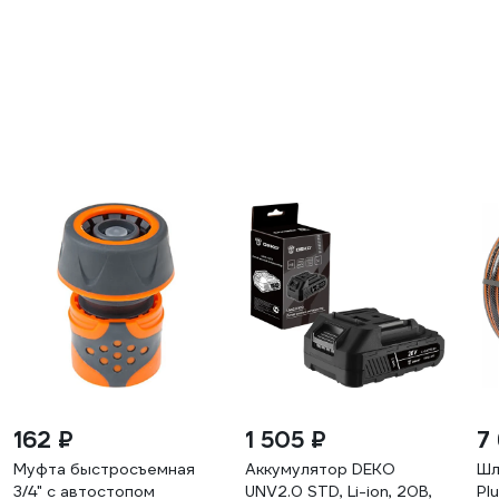
162 ₽
1 505 ₽
7
Муфта быстросъемная
Аккумулятор DEKO
Шл
3/4" с автостопом
UNV2.0 STD, Li-ion, 20В,
Pl