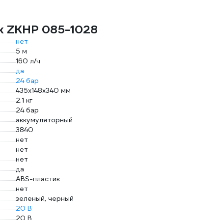
ek ZKHP 085-1028
нет
5 м
160 л/ч
да
24 бар
435х148х340 мм
2.1 кг
24 бар
аккумуляторный
3840
нет
нет
нет
да
ABS-пластик
нет
зеленый, черный
20 В
20 В