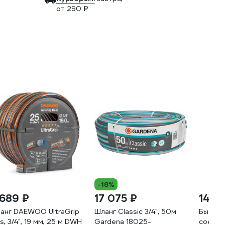
от 290 ₽
-18%
 689 ₽
17 075 ₽
142 
анг DAEWOO UltraGrip
Шланг Classic 3/4", 50м
Быстр
us, 3/4", 19 мм, 25 м DWH
Gardena 18025-
соедин