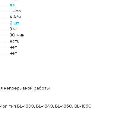
да
Li-Ion
4 А*ч
2 шт
3 ч
30 мин
есть
нет
нет
ля непрерывной работы
Ion тип BL-1830, BL-1840, BL-1850, BL-1860