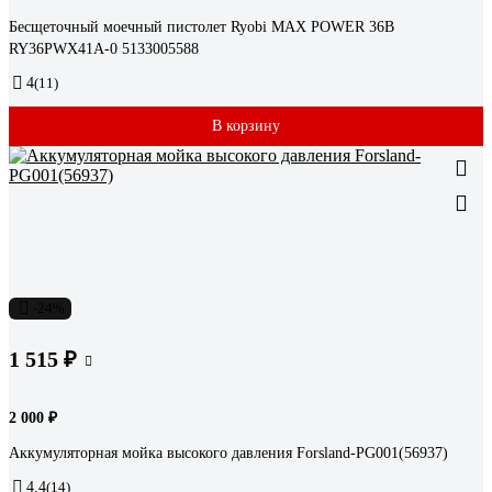
Бесщеточный моечный пистолет Ryobi MAX POWER 36В
RY36PWX41A-0 5133005588
4
(11)
В корзину
-24%
1 515 ₽
2 000 ₽
Аккумуляторная мойка высокого давления Forsland-PG001(56937)
4.4
(14)