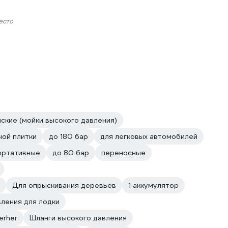
есто
ские (мойки высокого давления)
ной плитки
до 180 бар
для легковых автомобилей
ортативные
до 80 бар
переносные
Для опрыскивания деревьев
1 аккумулятор
ления для лодки
erher
Шланги высокого давления