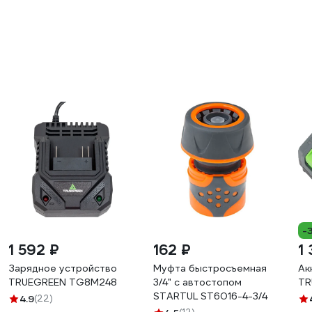
-
1 592 ₽
162 ₽
1 
Зарядное устройство
Муфта быстросъемная
Ак
TRUEGREEN TG8M248
3/4" с автостопом
TR
STARTUL ST6016-4-3/4
4.9
(22)