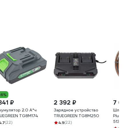
36%
341 ₽
2 392 ₽
7 68
кумулятор 2.0 А*ч
Зарядное устройство
Шланг 
UEGREEN TG8M174
TRUEGREEN TG8M250
Plus, 3
5134
4.7
(22)
4.9
(22)