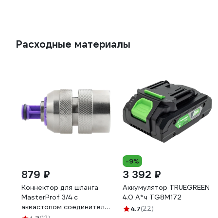
Расходные материалы
-9%
879 ₽
3 392 ₽
Коннектор для шланга
Аккумулятор TRUEGREEN
MasterProf 3/4 с
4.0 А*ч TG8M172
аквастопом соединитель
4.7
(22)
латунь ДС.070679.ИМ