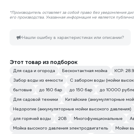
*Производитель оставляет за собой право без уведомления ди
его производства. Указанная информация не является публичн
Нашли ошибку в характеристиках или описании?
Этот товар из подборок
Для сада и огорода
Бесконтактная мойка
КСР: 28.9
Забор воды из емкости
С забором воды (мойки высок
бытовые
до 160 бар
до 150 бар
до 10000 рубл
Для садовой техники
Китайские (аккумуляторные мой
Недорогие (аккумуляторные мойки высокого давления)
для горячей воды
20В
Многофункциональные
А
Мойка высокого давления электродвигатель
Мойки в