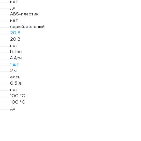
нет
да
ABS-пластик
нет
серый, зеленый
20 В
20 В
нет
Li-Ion
4 А*ч
1 шт
2 ч
есть
0.5 л
нет
100 °С
100 °С
да