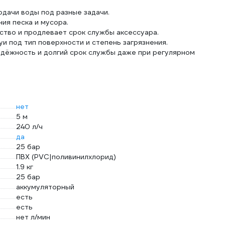
одачи воды под разные задачи.
ия песка и мусора.
ство и продлевает срок службы аксессуара.
и под тип поверхности и степень загрязнения.
надёжность и долгий срок службы даже при регулярном
нет
5 м
240 л/ч
да
25 бар
ПВХ (PVC|поливинилхлорид)
1.9 кг
25 бар
аккумуляторный
есть
есть
нет л/мин