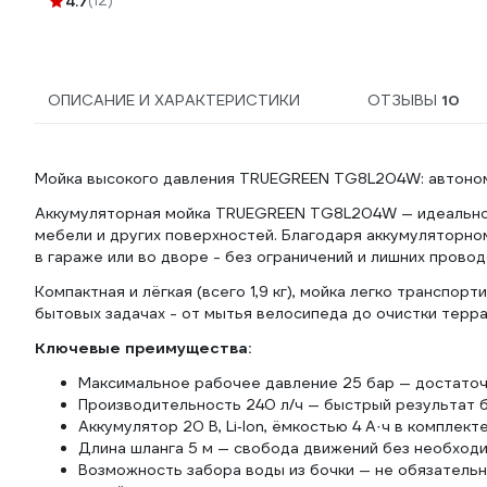
4.7
(12)
ОПИСАНИЕ И ХАРАКТЕРИСТИКИ
ОТЗЫВЫ
10
Мойка высокого давления TRUEGREEN TG8L204W: автоном
Аккумуляторная мойка TRUEGREEN TG8L204W — идеальное
мебели и других поверхностей. Благодаря аккумуляторном
в гараже или во дворе - без ограничений и лишних провод
Компактная и лёгкая (всего 1,9 кг), мойка легко транспо
бытовых задачах - от мытья велосипеда до очистки терра
Ключевые преимущества:
Максимальное рабочее давление 25 бар — достаточ
Производительность 240 л/ч — быстрый результат б
Аккумулятор 20 В, Li‑Ion, ёмкостью 4 А·ч в комплек
Длина шланга 5 м — свобода движений без необход
Возможность забора воды из бочки — не обязательн