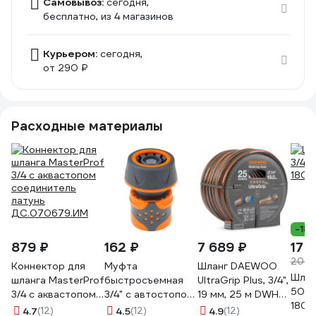
Самовывоз:
сегодня,
бесплатно
, из 4 магазинов
Курьером:
сегодня,
от 290 ₽
Расходные материалы
-18
879 ₽
162 ₽
7 689 ₽
17 
20 9
Коннектор для
Муфта
Шланг DAEWOO
Шланг
шланга MasterProf
быстросъемная
UltraGrip Plus, 3/4",
50м 
3/4 с аквастопом
3/4" с автостопом
19 мм, 25 м DWH
1802
соединитель
STARTUL ST6016-
5134
4.7
(12)
4.5
(12)
4.9
(12)