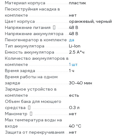
Материал корпуса
пластик
Пескоструйная насадка в
комплекте
нет
Цвет корпуса
оранжевый, черный
Напряжение питания
48 В
Напряжение аккумулятора
48 В
Пеногенератор в комплекте
да
Тип аккумулятора
Li-Ion
Емкость аккумулятора
2.5 А*ч
Количество аккумуляторов в
комплекте
1 шт
Время заряда
1 ч
Время работы на одном
заряде
30-40 мин
Зарядное устройство в
комплекте
есть
Объем бака для моющего
средства
0.3 л
Манометр
нет
Max температура воды на
входе
40 °С
Защита от перекручивания
нет