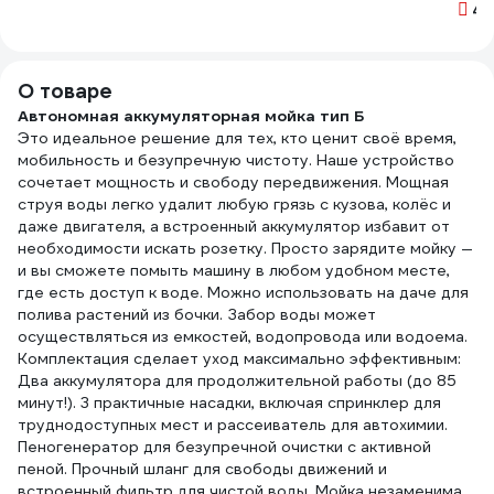
латунь
4-3/4
4.
ДС.070679.ИМ
О товаре
Автономная аккумуляторная мойка тип Б
Это идеальное решение для тех, кто ценит своё время,
мобильность и безупречную чистоту. Наше устройство
сочетает мощность и свободу передвижения. Мощная
струя воды легко удалит любую грязь с кузова, колёс и
даже двигателя, а встроенный аккумулятор избавит от
необходимости искать розетку. Просто зарядите мойку —
и вы сможете помыть машину в любом удобном месте,
где есть доступ к воде. Можно использовать на даче для
полива растений из бочки. Забор воды может
осуществляться из емкостей, водопровода или водоема.
Комплектация сделает уход максимально эффективным:
Два аккумулятора для продолжительной работы (до 85
минут!). 3 практичные насадки, включая спринклер для
труднодоступных мест и рассеиватель для автохимии.
Пеногенератор для безупречной очистки с активной
пеной. Прочный шланг для свободы движений и
встроенный фильтр для чистой воды. Мойка незаменима