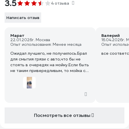
3.5
4 отзыва
Написать отзыв
Марат
Валерий
22.01.2026
г. Москва
16.04.2026
г. 
Опыт использования: Менее месяца
Опыт использ
Ожидал лучшего, не получилось.Брал
все соответ
для смытия грязи с авто,что бы не
стоять в очередях на мойку.Если быть
не таким привередливым, то мойка со
своими скромным возможностями
справляется. Для велосипедов,
скутеров, интерьера садового
участка самое то.
Посмотреть все отзывы