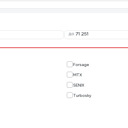
до
Forsage
MTX
SENIX
Turbosky