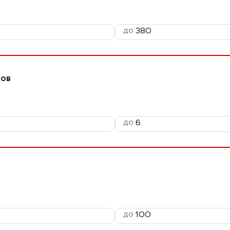
до
дов
до
до