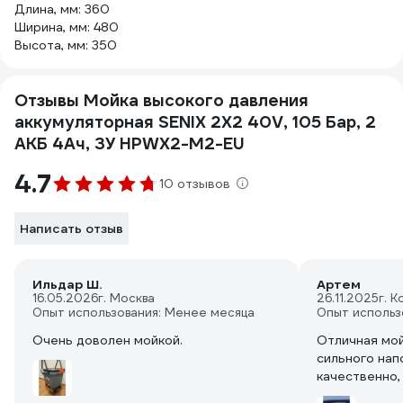
Длина, мм: 360
Ширина, мм: 480
Высота, мм: 350
Отзывы Мойка высокого давления
аккумуляторная SENIX 2X2 40V, 105 Бар, 2
АКБ 4Ач, ЗУ HPWX2-M2-EU
4.7
10 отзывов
Написать отзыв
Ильдар Ш.
Артем
16.05.2026
г. Москва
26.11.2025
г. 
Опыт использования: Менее месяца
Опыт использ
Очень доволен мойкой.
Отличная мой
сильного нап
качественно,