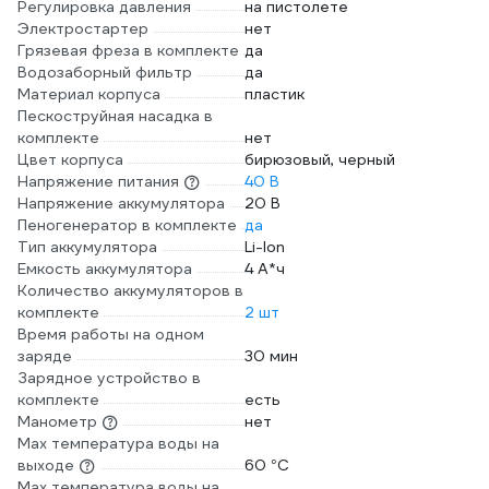
Регулировка давления
на пистолете
Электростартер
нет
Грязевая фреза в комплекте
да
Водозаборный фильтр
да
Материал корпуса
пластик
Пескоструйная насадка в
комплекте
нет
Цвет корпуса
бирюзовый, черный
Напряжение питания
40 В
Напряжение аккумулятора
20 В
Пеногенератор в комплекте
да
Тип аккумулятора
Li-Ion
Емкость аккумулятора
4 А*ч
Количество аккумуляторов в
комплекте
2 шт
Время работы на одном
заряде
30 мин
Зарядное устройство в
комплекте
есть
Манометр
нет
Max температура воды на
выходе
60 °С
Max температура воды на