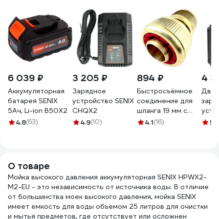
6 039 ₽
3 205 ₽
894 ₽
4 3
Аккумуляторная
Зарядное
Быстросъёмное
Двой
батарея SENIX
устройство SENIX
соединение для
заря
5Ач, Li-ion B50X2
CHQX2
шланга 19 мм с
устр
аквастопом
CHD
4.8
(63)
4.9
(10)
4.1
(16)
5
(
Профитт
0102785-RCS
О товаре
Мойка высокого давления аккумуляторная SENIX HPWX2-
M2-EU - это независимость от источника воды. В отличие
от большинства моек высокого давления, мойка SENIX
имеет емкость для воды объемом 25 литров для очистки
и мытья предметов, где отсутствует или осложнен