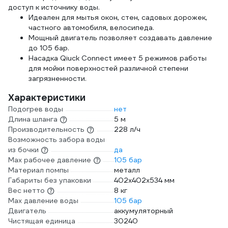
доступ к источнику воды.
Идеален для мытья окон, стен, садовых дорожек,
частного автомобиля, велосипеда.
Мощный двигатель позволяет создавать давление
до 105 бар.
Насадка Qiuck Connect имеет 5 режимов работы
для мойки поверхностей различной степени
загрязненности.
Характеристики
Подогрев воды
нет
Длина шланга
5 м
Производительность
228 л/ч
Возможность забора воды
из бочки
да
Мах рабочее давление
105 бар
Материал помпы
металл
Габариты без упаковки
402х402х534 мм
Вес нетто
8 кг
Max давление воды
105 бар
Двигатель
аккумуляторный
Чистящая единица
30240