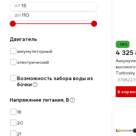
от
до
Двигатель
-18%
аккумуляторный
4 325 
Аккумуля
электрический
высокого
Turbosky
Возможность забора воды из
3796227
бочки
В корзи
Напряжение питания, В
18
20
21