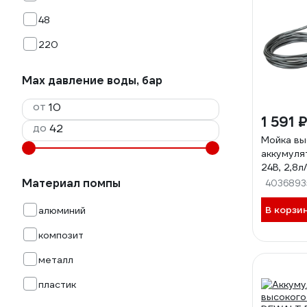
48
220
Max давление воды, бар
от
1 591 
до
Мойка вы
аккумуля
24В, 2,8л/
PG001(62
Материал помпы
4036893
В корзи
алюминий
композит
металл
пластик