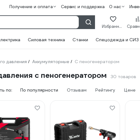
Получение и оплата
Сервис и поддержка
О нас
Инве
Избранное
лектрика
Силовая техника
Станки
Спецодежда и СИЗ
го давления
Аккумуляторные
С пеногенератором
/
/
давления с пеногенератором
30 товаров
ь по:
По популярности
Отзывам
Рейтингу
Цене