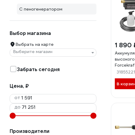
С пеногенератором
Выбор магазина
1 890 
Выбрать на карте
Выберите магазин
Аккумуля
высокого
Forcekraf
Забрать сегодня
PG001(5
31855221
В корзи
Цена, ₽
от
до
Производители