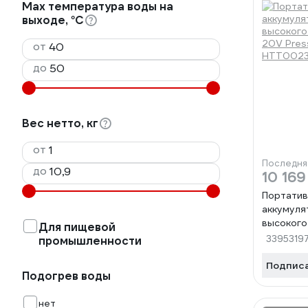
Max температура воды на
выходе, °С
от
до
Вес нетто, кг
от
Последня
до
10 169
Портатив
аккумуля
высокого
Для пищевой
20V Pres
3395319
промышленности
HTT0023
Подпис
Подогрев воды
нет