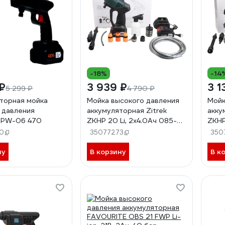
-18%
-14
₽
3 939 ₽
3 1
5 299 ₽
4 790 ₽
торная мойка
Мойка высокого давления
Мойк
 давления
аккумуляторная Zitrek
акку
 PW-06 470
ZKHP 20 Li, 2x4.0Ач 085-
ZKHP
1028
1027
0
35077273
350
ну
В корзину
В к