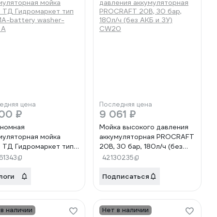
едняя цена
Последняя цена
00 ₽
9 061 ₽
номная
Мойка высокого давления
муляторная мойка
аккумуляторная PROCRAFT
ТД Гидромаркет тип
20В, 30 бар, 180л/ч (без
A-battery washer-
АКБ и ЗУ) CW20
61343
42130235
 A
логи
Подписаться
 в наличии
Нет в наличии