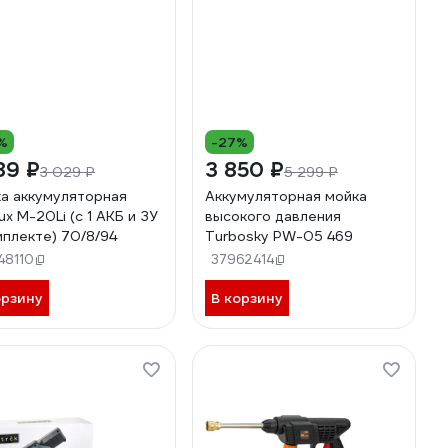
%
-27%
89 ₽
3 850 ₽
3 029 ₽
5 299 ₽
а аккумуляторная
Аккумуляторная мойка
-20Li (с 1 АКБ и ЗУ
высокого давления
мплекте) 70/8/94
Turbosky PW-05 469
48110
37962414
орзину
В корзину