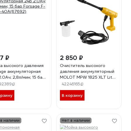
17 ₽
2 850 ₽
а высокого давления
Очиститель высокого
age аккумуляторная
давления аккумуляторный
.0Ач; 2,8л/мин; 15 бар
MOLOT MPW 1825 XLT Lite
age F-XK01-
SOLO ЦЗ-0037178190
92389
42246165
67692)
орзину
В корзину
 в наличии
Нет в наличии