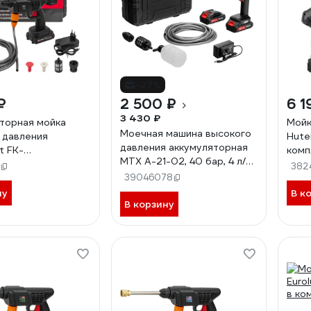
-27%
₽
2 500 ₽
6 1
3 430 ₽
торная мойка
Мойк
Моечная машина высокого
 давления
Hute
давления аккумуляторная
t FK-
комп
MTX А-21-02, 40 бар, 4 л/
6936)
382
мин, Li-ion 21 В, 2 акк. 58211
39046078
ну
В к
В корзину