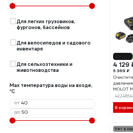
Для легких грузовиков,
фургонов, бассейнов
Для велосипедов и садового
инвентаря
-23%
4 129 
Для сельхозтехники и
животноводства
5 369 ₽
Очистите
давления
Max температура воды на входе,
MOLOT MP
°С
SET ЦЗ-
4224654
от
В корзи
до
Нет в на