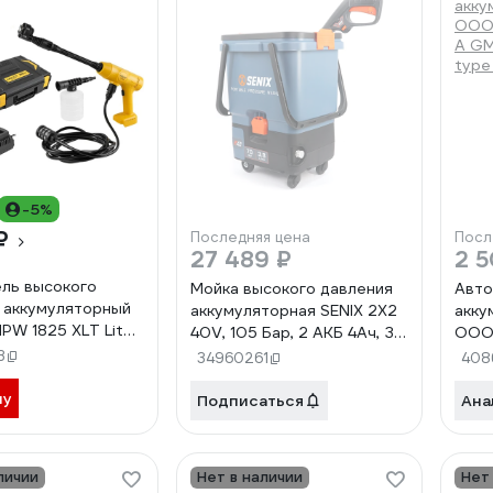
-5%
₽
Последняя цена
Посл
27 489 ₽
2 5
ль высокого
Мойка высокого давления
Авто
 аккумуляторный
аккумуляторная SENIX 2X2
акку
W 1825 XLT Lite
40V, 105 Бар, 2 АКБ 4Ач, ЗУ
ООО 
2803290325
HPWX2-M2-EU
А GM
3
34960261
408
type
ну
Подписаться
Ана
личии
Нет в наличии
Нет