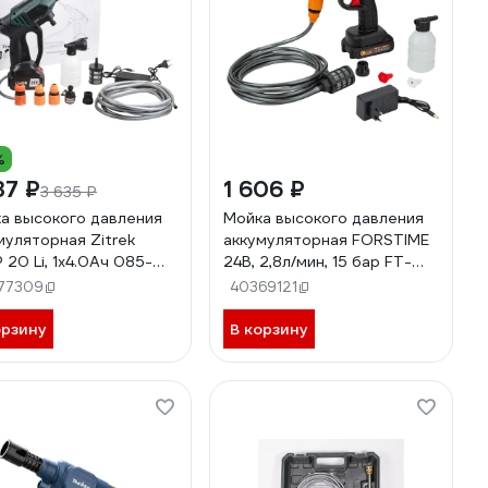
%
37 ₽
1 606 ₽
3 635 ₽
а высокого давления
Мойка высокого давления
муляторная Zitrek
аккумуляторная FORSTIME
 20 Li, 1x4.0Ач 085-
24В, 2,8л/мин, 15 бар FT-
PG001(62610)
77309
40369121
орзину
В корзину