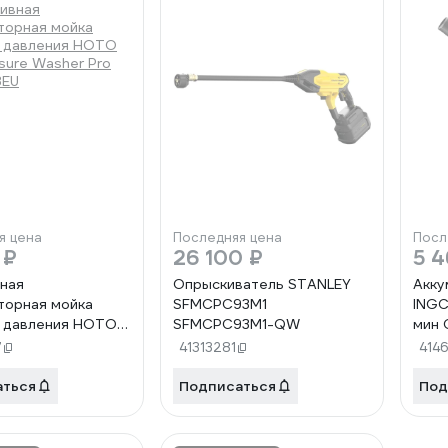
я цена
Последняя цена
Посл
 ₽
26 100 ₽
5 4
ная
Опрыскиватель STANLEY
Акку
торная мойка
SFMCPC93M1
INGC
 давления HOTO
SFMCPC93M1-QW
мин 
sure Washer Pro
7
41313281
414
EU
аться
Подписаться
Под