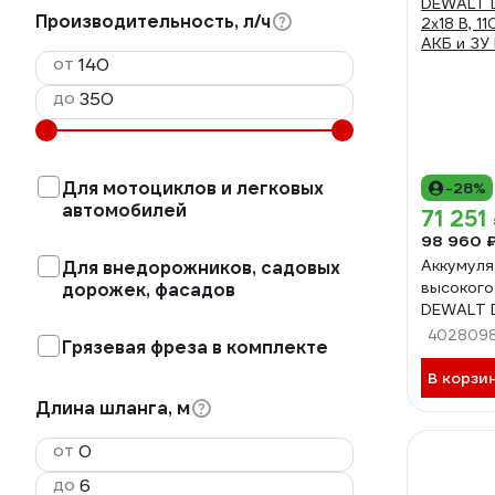
Производительность, л/ч
от
до
Для мотоциклов и легковых
-28%
автомобилей
71 251
98 960 
Аккумуля
Для внедорожников, садовых
высокого
дорожек, фасадов
DEWALT 
2x18 В, 11
4028098
Грязевая фреза в комплекте
АКБ и З
В корзи
Длина шланга, м
от
до