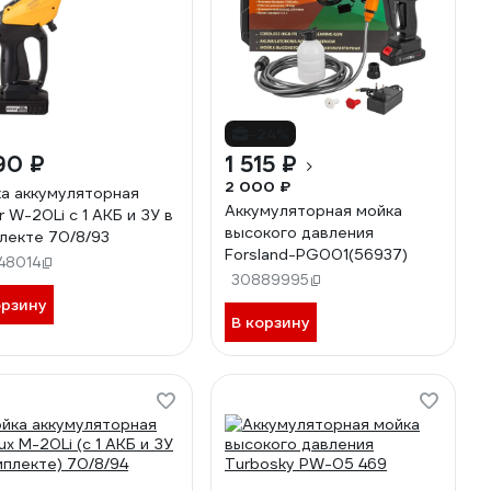
-24%
90 ₽
1 515 ₽
2 000 ₽
а аккумуляторная
Аккумуляторная мойка
r W-20Li с 1 АКБ и ЗУ в
высокого давления
лекте 70/8/93
Forsland-PG001(56937)
48014
30889995
орзину
В корзину