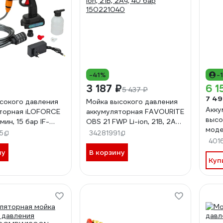
-41%
-
₽
3 187 ₽
6 1
5 437 ₽
7 49
сокого давления
Мойка высокого давления
Акку
торная iLOFORCE
аккумуляторная FAVOURITE
высо
мин, 15 бар IF-
OBS 21 FWP Li-ion, 21В, 2Ач,
моде
611)
40 бар 150221040
5
34281991
401
ну
В корзину
Куп