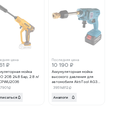
едняя цена
Последняя цена
61 ₽
10 190 ₽
муляторная мойка
Аккумуляторная мойка
O 20В 24.8 Бар, 2.8 л/
высокого давления для
CPWLI2036
автомобиля AktiTool AG30
30 бар, 5 л/мин, 20 В, 2 Li-
67901
39514812
ion аккумулятор 4000 mAh
1019011
писаться
Аналоги