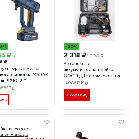
18%
-30%
55 ₽
2 318 ₽
3 300 ₽
9 ₽
Автономная
муляторная мойка
аккумуляторная мойка
кого давления MABAR
ООО ТД Гидромаркет тип
ль 6210-2.0
Б GMA-battery washer-
40861319
68857
type B
В корзину
ить