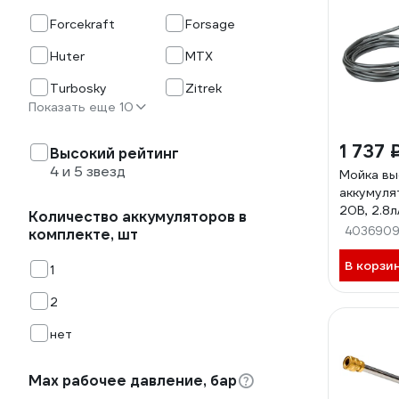
Forcekraft
Forsage
Huter
MTX
Turbosky
Zitrek
Показать еще 10
1 737 
Высокий рейтинг
4 и 5 звезд
Мойка вы
аккумуля
20В, 2.8л
Количество аккумуляторов в
PG001(6
403690
комплекте, шт
В корзи
1
2
нет
Мах рабочее давление, бар