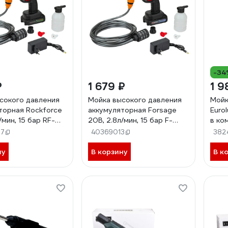
-34
₽
1 679 ₽
1 9
сокого давления
Мойка высокого давления
Мойк
торная Rockforce
аккумуляторная Forsage
Eurolux M
/мин, 15 бар RF-
20В, 2.8л/мин, 15 бар F-
в ко
2608)
PG001(62609)
97
40369013
382
ну
В корзину
В к