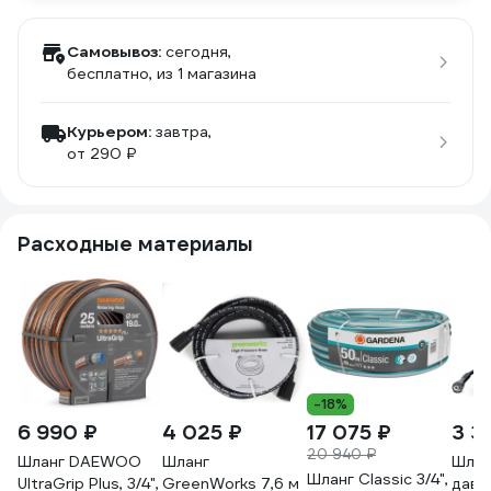
Самовывоз:
сегодня,
бесплатно
, из 1 магазина
Курьером:
завтра,
от 290 ₽
Расходные материалы
-18%
6 990 ₽
4 025 ₽
17 075 ₽
3 3
20 940 ₽
Шланг DAEWOO
Шланг
Шлан
Шланг Classic 3/4",
UltraGrip Plus, 3/4",
GreenWorks 7,6 м
давл