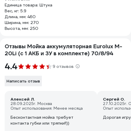
Единица товара: Штука
Вес, кг: 5.9
Длина, мм: 460
Ширина, мм: 270
Высота, мм: 250
Отзывы Мойка аккумуляторная Eurolux M-
20Li (с 1 АКБ и ЗУ в комплекте) 70/8/94
4.4
9 отзывов
Написать отзыв
Алексей Л.
Сергей О.
28.09.2025
г. Москва
27.10.2025
г. 
Опыт использования: Менее месяца
Опыт использ
Бесконтактная мойка требует
Дорогая игр
контакта губки или тряпки!!))