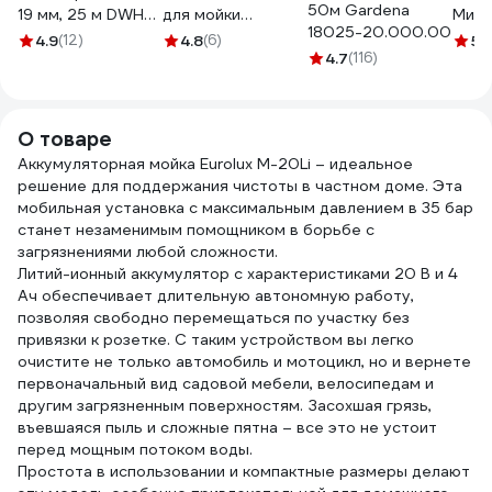
50м Gardena
19 мм, 25 м DWH
для мойки
Миг-
18025-20.000.00
5134
высокого
мини
4.9
(12)
4.8
(6)
5
(1
давления, Арт.
4.7
(116)
пист
5202107
7041
О товаре
Аккумуляторная мойка Eurolux M-20Li – идеальное
решение для поддержания чистоты в частном доме. Эта
мобильная установка с максимальным давлением в 35 бар
станет незаменимым помощником в борьбе с
загрязнениями любой сложности.
Литий-ионный аккумулятор с характеристиками 20 В и 4
Ач обеспечивает длительную автономную работу,
позволяя свободно перемещаться по участку без
привязки к розетке. С таким устройством вы легко
очистите не только автомобиль и мотоцикл, но и вернете
первоначальный вид садовой мебели, велосипедам и
другим загрязненным поверхностям. Засохшая грязь,
въевшаяся пыль и сложные пятна – все это не устоит
перед мощным потоком воды.
Простота в использовании и компактные размеры делают