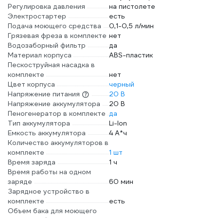
Регулировка давления
на пистолете
Электростартер
есть
Подача моющего средства
0,1-0,5 л/мин
Грязевая фреза в комплекте
нет
Водозаборный фильтр
да
Материал корпуса
ABS-пластик
Пескоструйная насадка в
комплекте
нет
Цвет корпуса
черный
Напряжение питания
20 В
Напряжение аккумулятора
20 В
Пеногенератор в комплекте
да
Тип аккумулятора
Li-Ion
Емкость аккумулятора
4 А*ч
Количество аккумуляторов в
комплекте
1 шт
Время заряда
1 ч
Время работы на одном
заряде
60 мин
Зарядное устройство в
комплекте
есть
Объем бака для моющего