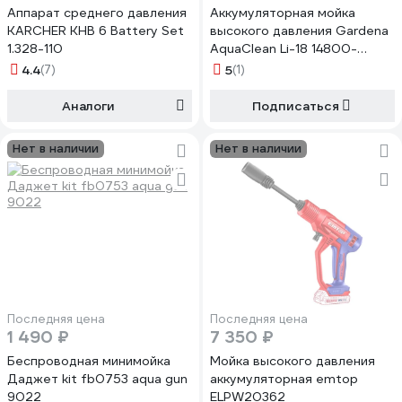
Аппарат среднего давления
Аккумуляторная мойка
KARCHER KHB 6 Battery Set
высокого давления Gardena
1.328-110
AquaClean Li-18 14800-
20.000.00
4.4
(7)
5
(1)
Аналоги
Подписаться
Нет в наличии
Нет в наличии
Последняя цена
Последняя цена
1 490 ₽
7 350 ₽
Беспроводная минимойка
Мойка высокого давления
Даджет kit fb0753 aqua gun
аккумуляторная emtop
9022
ELPW20362