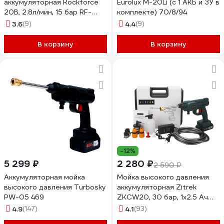
аккумуляторная Rockforce
Eurolux M-20Li (с 1 АКБ и ЗУ в
20В, 2.8л/мин, 15 бар RF-
комплекте) 70/8/94
PG001(62608)
3.6
(9)
4.4
(9)
В корзину
В корзину
-12%
5 299 ₽
2 280 ₽
2 590 ₽
Аккумуляторная мойка
Мойка высокого давления
высокого давления Turbosky
аккумуляторная Zitrek
PW-05 469
ZKCW20, 30 бар, 1x2.5 Ач
085-2040
4.9
(147)
4.1
(93)