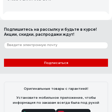
Алена Н.
07.06.2023
Очень удобная вещь за небольшие деньги
Подпишитесь
на рассылку
и будьте в курсе!
Акции, скидки, распродажи ждут!
36 отзывов
Отзыв о Ryobi RY18PW22A-0 5133004570
Подписаться
Афонин Алексей Александрович
23.06.2021
Мобильная, компактная, хороший напор(для
аккумуляторный штуки), сама забирает воду, удобно
лежит в руке.
Оригинальные товары с гарантией!
Установите мобильное приложение, чтобы
информация по заказам всегда была под рукой