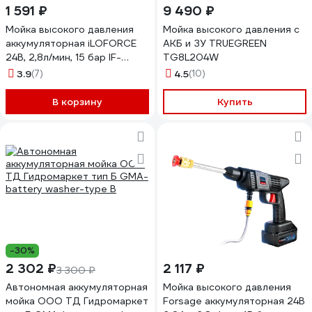
1 591 ₽
9 490 ₽
Мойка высокого давления
Мойка высокого давления с
аккумуляторная iLOFORCE
АКБ и ЗУ TRUEGREEN
24В, 2,8л/мин, 15 бар IF-
TG8L204W
PG001(62611)
3.9
(7)
4.5
(10)
В корзину
Купить
-30%
2 302 ₽
2 117 ₽
3 300 ₽
Автономная аккумуляторная
Мойка высокого давления
мойка ООО ТД Гидромаркет
Forsage аккумуляторная 24В