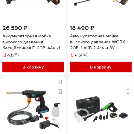
26 590 ₽
18 490 ₽
Аккумуляторная мойка
Аккумуляторная мойка
высокого давления
высокого давления WORX
бесщёточная E, 20В, 4Ач х1,
20В, 1 АКБ 2 А*ч и ЗУ
ЗУ 2А WORX WG633
WG620E
4.8
(8)
4.5
(14)
WG633E
В корзину
В корзину