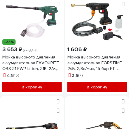
-33%
3 653 ₽
1 606 ₽
5 437 ₽
Мойка высокого давления
Мойка высокого давления
аккумуляторная FAVOURITE
аккумуляторная FORSTIME
OBS 21 FWP Li-ion, 21В, 2Ач,
24В, 2,8л/мин, 15 бар FT-
40 бар 150221040
PG001(62610)
4.3
(15)
3.6
(7)
В корзину
В корзину