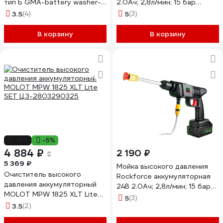
тип Б GMA-battery washer-
2.0Ач; 2,8л/мин; 15 бар
type B
Forsage F-XK01-40A(67692)
3.5
(4)
5
(3)
В корзину
В корзину
-9%
-5%
4 884 ₽
2 190 ₽
5 369 ₽
Мойка высокого давления
Очиститель высокого
Rockforce аккумуляторная
давления аккумуляторный
24В 2.0Ач; 2,8л/мин; 15 бар
MOLOT MPW 1825 XLT Lite
RF-XK01-40A(67691)
5
(3)
SET ЦЗ-2803290325
3.5
(2)