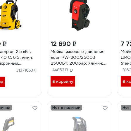
0 ₽
12 690 ₽
7 7
ampion 2.5 кВт,
Мойка высокого давления
Мойк
 40 С, 6.5 л/мин,
Edon PW-200/2500В
ДИО
инхронный,
2500Вт; 200бар; 7л/мин;
(пен
ератор HP3250
самовсас, пеногенератор,
44853131
316
31371663
катушка 56968
В корзину
В к
ну
личии
Нет в наличии
Нет