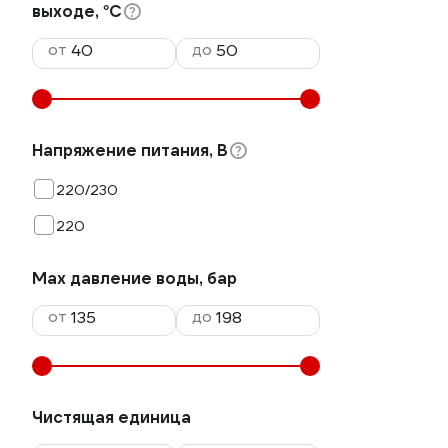
выходе, °С
от
до
Напряжение питания, В
220/230
220
Max давление воды, бар
от
до
Чистящая единица