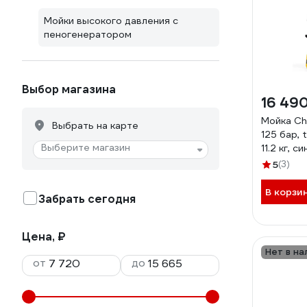
Мойки высокого давления с
пеногенератором
Выбор магазина
16 49
Мойка Ch
Выбрать на карте
125 бар, t
Выберите магазин
11.2 кг, с
пеноген
5
(3)
В корзи
Забрать сегодня
Цена, ₽
Нет в на
от
до