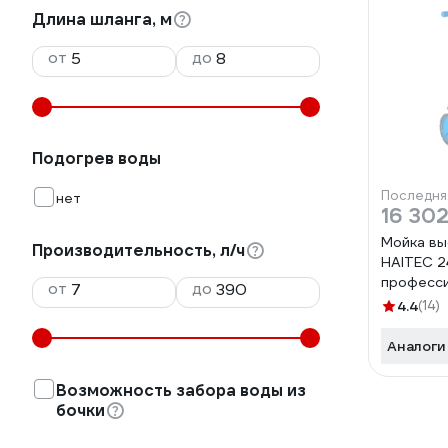
Длина шланга, м
от
до
Подогрев воды
Последня
нет
16 302
Мойка вы
Производительность, л/ч
HAITEC 2
професс
от
до
пеногене
4.4
(14)
HDR240
Аналоги
Возможность забора воды из
бочки