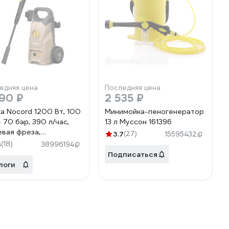
едняя цена
Последняя цена
90 ₽
2 535 ₽
а Nocord 1200 Вт, 100
Минимойка-пеногенератор
- 70 бар, 390 л/час,
13 л Муссон 161396
евая фреза,
3.7
(27)
15595432
генератор 600 мл,
3
(18)
38996194
ль 5 м, шланг 5 м, NPW-
Подписаться
.100.390.0
логи
210.NPW-
.100.390.0-2