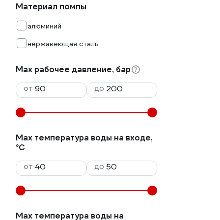
Материал помпы
алюминий
нержавеющая сталь
Мах рабочее давление, бар
от
до
Max температура воды на входе,
°С
от
до
Max температура воды на