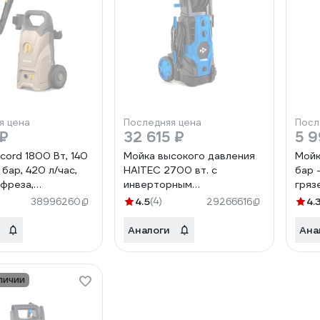
я цена
Последняя цена
Посл
 ₽
32 615 ₽
5 9
cord 1800 Вт, 140
Мойка высокого давления
Мойк
 бар, 420 л/час,
HAITEC 2700 вт. с
бар 
 фреза,
инверторным
гряз
ратор 600 мл,
бесщеточным двигателем
пено
4.5
(4)
4.
38996260
29266616
м, шланг 6 м,
и профессиональным
кабе
NPW-
пеногенератором HT-
1200
Аналоги
Ана
.420.0
HDR2700INVPROFI
902
NPW-
1200
.420.0-2
личии