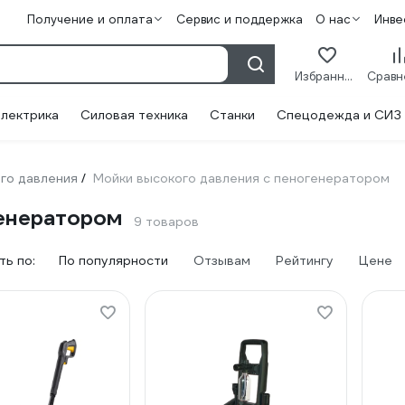
Получение и оплата
Сервис и поддержка
О нас
Инве
Избранное
лектрика
Силовая техника
Станки
Спецодежда и СИЗ
го давления
Мойки высокого давления с пеногенератором
/
генератором
9 товаров
ь по:
По популярности
Отзывам
Рейтингу
Цене