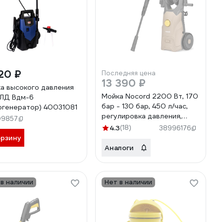
20 ₽
Последняя цена
13 390 ₽
а высокого давления
Мойка Nocord 2200 Вт, 170
ЛД Вдм-6
бар - 130 бар, 450 л/час,
огенератор) 40031081
регулировка давления,
09857
грязевая фреза,
4.3
(18)
38996176
пеногенератор 1000 мл,
орзину
кабель 5 м, шланг 8 м,
Аналоги
колеса, NPW-
2200.170.450.RA
902210.NPW-
 в наличии
Нет в наличии
2200.170.450.RA-2