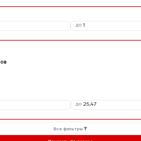
до
дов
до
Все фильтры