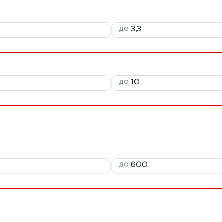
до
до
до