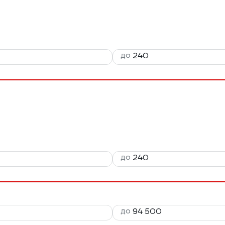
до
до
до