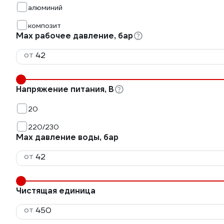
алюминий
композит
Мах рабочее давление, бар
от
Напряжение питания, В
20
220/230
Max давление воды, бар
от
Чистящая единица
от