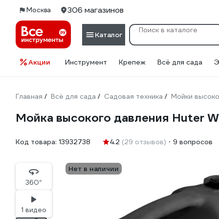
306 магазинов
Москва
Каталог
Акции
Инструмент
Крепеж
Всё для сада
Э
Главная
Всё для сада
Садовая техника
Мойки высоко
/
/
/
Мойка высокого давления Huter 
Код товара:
13932738
4.2
(29 отзывов)
9 вопросов
Нет в наличии
360°
1 видео