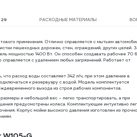
Ы
29
РАСХОДНЫЕ МАТЕРИАЛЫ
ВО
тового применения. Отлично справляется с мытьем автомоби
стки пешеходных дорожек, стен, ограждений, других целей. З
ель мощностью 1400 Вт. Он способен создавать рабочее 70 б
о справляется с удалением любых загрязнений. Работает от
, что расход воды составляет 342 л/ч, при этом давление в
одключаться к резервуару с водой. Модель комплектуется
еждевременного выхода из строя рабочих компонентов.
азмеры и небольшой вес – легко транспортировать, а при
ещения предусмотрены колеса. Комплектующие интуитивно ле
ючения. Корпус мойки высокого давления изготовлен из прочн
ениям.
r W105-G