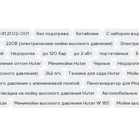
.91.21.02-001
без подогрева
Китайские
С забором во
220В (электрические мойки высокого давления)
Электри
ей
Недорогие
до 120 бар
до 2 кВт
портативные
Б
ления оптом Huter
Минимойки Huter
Черные
Недороги
ысокого давления)
342 л/ч
Техника для сада Huter
Мойк
ого давления с алюминиевой помпой
Пеногенератор для Мо
Насадка на мойку высокого давления Huter
Автомобильные 
сах
Минимойки высокого давления Huter W 165
Мойки выс