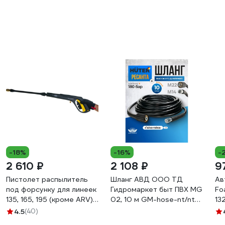
-18%
-16%
-
2 610 ₽
2 108 ₽
9
Пистолет распылитель
Шланг АВД ООО ТД
Ав
под форсунку для линеек
Гидромаркет быт ПВХ MG
Fo
135, 165, 195 (кроме ARV)
02, 10 м GM-hose-nt/nt-
13
Huter 71/5/11
10-huter
4.5
(40)