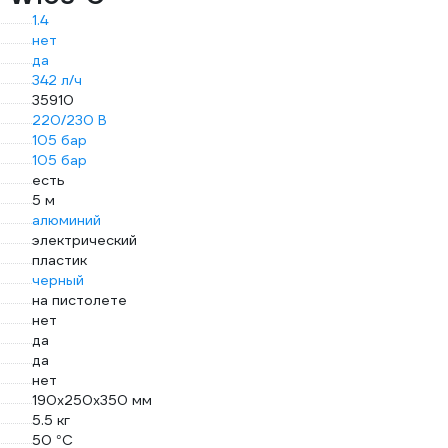
1.4
нет
да
342 л/ч
35910
220/230 В
105 бар
105 бар
есть
5 м
алюминий
электрический
пластик
черный
на пистолете
нет
да
да
нет
190х250х350 мм
5.5 кг
50 °С