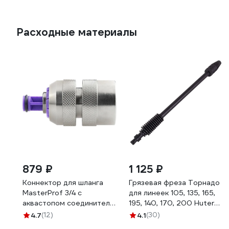
Расходные материалы
879 ₽
1 125 ₽
Коннектор для шланга
Грязевая фреза Торнадо
MasterProf 3/4 с
для линеек 105, 135, 165,
аквастопом соединитель
195, 140, 170, 200 Huter
латунь ДС.070679.ИМ
71/5/16
4.7
(12)
4.1
(30)