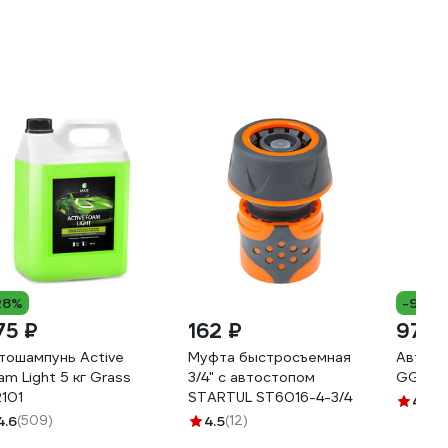
28%
-9%
75 ₽
162 ₽
975 
тошампунь Active
Муфта быстросъемная
Автоша
am Light 5 кг Grass
3/4" с автостопом
GGR-0
2101
STARTUL ST6016-4-3/4
4.4
(3
4.6
(509)
4.5
(12)