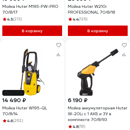
Мойка Huter M195-PW-PRO
Мойка Huter W210i
70/8/17
PROFESSIONAL 70/8/18
4.5
(213)
4.4
(126)
В корзину
В корзину
до -6%
14 490 ₽
6 190 ₽
Мойка Huter W195-QL
Мойка аккумуляторная Huter
70/8/14
W-20Li с 1 АКБ и ЗУ в
комплекте 70/8/93
4.6
(262)
4.8
(18)