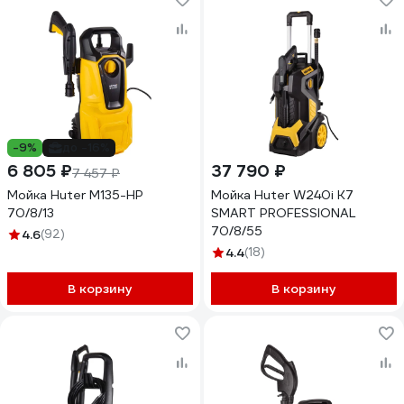
-9%
до -16%
6 805 ₽
37 790 ₽
7 457 ₽
Мойка Huter М135-НР
Мойка Huter W240i K7
70/8/13
SMART PROFESSIONAL
70/8/55
4.6
(92)
4.4
(18)
В корзину
В корзину