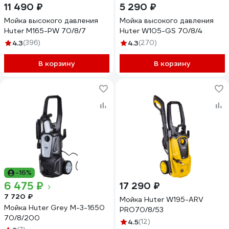
11 490 ₽
5 290 ₽
Мойка высокого давления
Мойка высокого давления
Huter M165-PW 70/8/7
Huter W105-GS 70/8/4
4.3
(396)
4.3
(270)
В корзину
В корзину
-16%
6 475 ₽
17 290 ₽
7 720 ₽
Мойка Huter W195-ARV
Мойка Huter Grey M-3-1650
PRO70/8/53
70/8/200
4.5
(12)