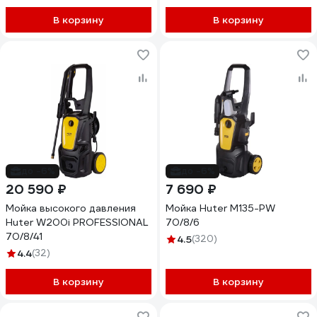
В корзину
В корзину
до -6%
до -6%
20 590 ₽
7 690 ₽
Мойка высокого давления
Мойка Huter M135-РW
Huter W200i PROFESSIONAL
70/8/6
70/8/41
4.5
(320)
4.4
(32)
В корзину
В корзину