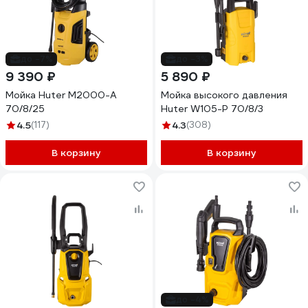
до -7%
до -3%
9 390 ₽
5 890 ₽
Мойка Huter M2000-A
Мойка высокого давления
70/8/25
Huter W105-Р 70/8/3
4.5
(117)
4.3
(308)
В корзину
В корзину
до -4%