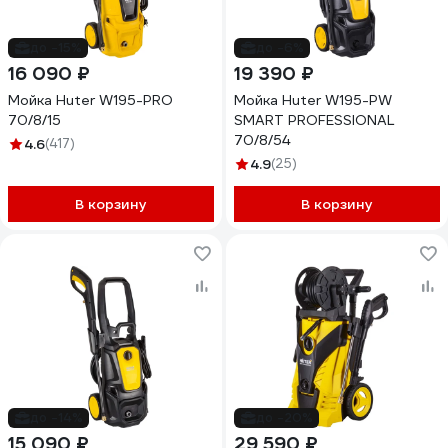
до -15%
до -6%
16 090 ₽
19 390 ₽
Мойка Huter W195-PRO
Мойка Huter W195-PW
70/8/15
SMART PROFESSIONAL
70/8/54
4.6
(417)
4.9
(25)
В корзину
В корзину
до -14%
до -20%
15 090 ₽
29 590 ₽