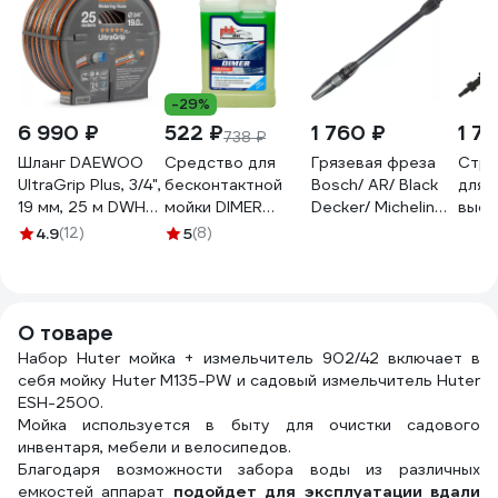
-29%
6 990 ₽
522 ₽
1 760 ₽
1 7
738 ₽
Шланг DAEWOO
Средство для
Грязевая фреза
Стру
UltraGrip Plus, 3/4",
бесконтактной
Bosch/ AR/ Black
для 
19 мм, 25 м DWH
мойки DIMER
Decker/ Michelin
высо
5134
концентрат 1 кг
ООО ТД
давл
4.9
(12)
5
(8)
Atas A4464
Гидромаркет
пере
GMA-MM-
Bosc
BoschAQT
Decke
ООО
О товаре
Гидр
Набор Huter мойка + измельчитель 902/42 включает в
GMA
себя мойку Huter M135-РW и садовый измельчитель Huter
Bos
ESH-2500.
Мойка используется в быту для очистки садового
инвентаря, мебели и велосипедов.
Благодаря возможности забора воды из различных
емкостей аппарат
подойдет для эксплуатации вдали