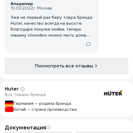
Владимир
10.03.2022
г. Москва
Уже не первый раз беру товра бренда
Huter, качество всегда на высоте.
Благодаря покупке мойки, теперь
машину спокойно можно мыть дома.
Хорошая мощность, сильный напор,
отмывает загрязнения на раз два. В
летний сезон будет удобно с ее
использованием мыть фасад дома и
дорожки на участке. Измельчителем
Посмотреть все отзывы
пока не пользовался, но по внешнему
виду конструкция крепкая, приятный
дизайн, компактные размеры.
Huter
Все товары бренда
Германия — родина бренда
Китай — страна производства
Документация