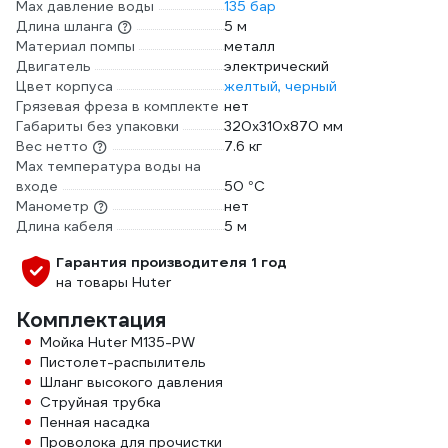
Max давление воды
135 бар
Длина шланга
5 м
Материал помпы
металл
Двигатель
электрический
Цвет корпуса
желтый, черный
Грязевая фреза в комплекте
нет
Габариты без упаковки
320х310х870 мм
Вес нетто
7.6 кг
Max температура воды на
входе
50 °С
Манометр
нет
Длина кабеля
5 м
Гарантия производителя 1 год
на товары Huter
Комплектация
Мойка Huter M135-РW
Пистолет-распылитель
Шланг высокого давления
Струйная трубка
Пенная насадка
Проволока для прочистки