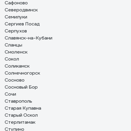
Сафоново
Северодвинск
Семилуки
Сергиев Посад
Серпухов
Славянск-на-Кубани
Сланцы
Смоленск
Сокол
Соликамск
Солнечногорск
Сосново
Сосновый Бор
Сочи
Ставрополь
Старая Купавна
Старый Оскол
Стерлитамак
Ступино