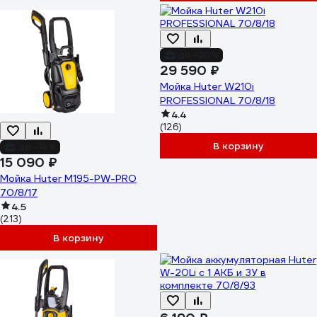
до -20%
29 590 ₽
Мойка Huter W210i
PROFESSIONAL 70/8/18
4.4
(126)
В корзину
до -14%
15 090 ₽
Мойка Huter M195-PW-PRO
70/8/17
4.5
(213)
В корзину