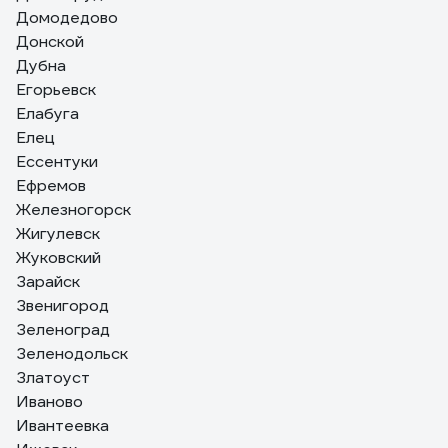
Домодедово
Донской
Дубна
Егорьевск
Елабуга
Елец
Ессентуки
Ефремов
Железногорск
Жигулевск
Жуковский
Зарайск
Звенигород
Зеленоград
Зеленодольск
Златоуст
Иваново
Ивантеевка