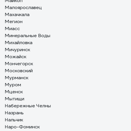
Майкоп
Малоярославец
Махачкала
Мегион
Миасс
Минеральные Воды
Михайловка
Мичуринск
Можайск
Мончегорск
Московский
Мурманск
Муром
Мценск
Мытищи
Набережные Челны
Назрань
Нальчик
Наро-Фоминск