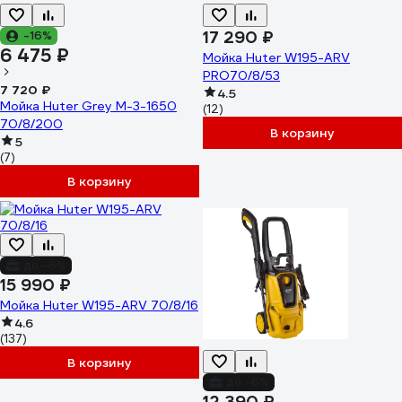
17 290 ₽
-16%
6 475 ₽
Мойка Huter W195-ARV
PRO70/8/53
7 720 ₽
4.5
Мойка Huter Grey M-3-1650
(12)
70/8/200
В корзину
5
(7)
В корзину
до -6%
15 990 ₽
Мойка Huter W195-ARV 70/8/16
4.6
(137)
В корзину
до -6%
12 390 ₽