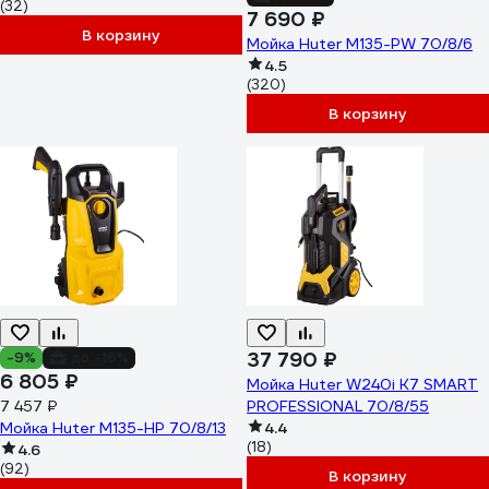
(32)
7 690 ₽
В корзину
Мойка Huter M135-РW 70/8/6
4.5
(320)
В корзину
37 790 ₽
-9%
до -16%
6 805 ₽
Мойка Huter W240i K7 SMART
7 457 ₽
PROFESSIONAL 70/8/55
Мойка Huter М135-НР 70/8/13
4.4
(18)
4.6
(92)
В корзину