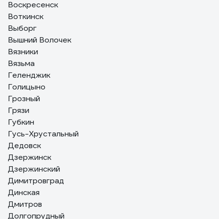
Воскресенск
Воткинск
Выборг
Вышний Волочек
Вязники
Вязьма
Геленджик
Голицыно
Грозный
Грязи
Губкин
Гусь-Хрустальный
Дедовск
Дзержинск
Дзержинский
Димитровград
Динская
Дмитров
Долгопрудный