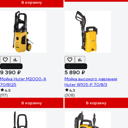
В корзину
до -7%
до -3%
9 390 ₽
5 890 ₽
Мойка Huter M2000-A
Мойка высокого давления
70/8/25
Huter W105-Р 70/8/3
4.5
4.3
(117)
(308)
В корзину
В корзину