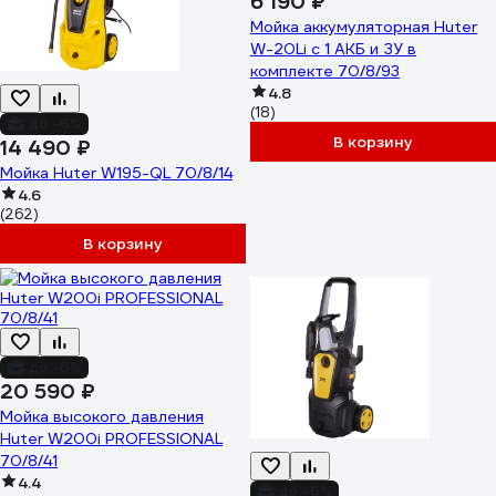
6 190 ₽
Мойка аккумуляторная Huter
W-20Li с 1 АКБ и ЗУ в
комплекте 70/8/93
4.8
(18)
до -6%
В корзину
14 490 ₽
Мойка Huter W195-QL 70/8/14
4.6
(262)
В корзину
до -6%
20 590 ₽
Мойка высокого давления
Huter W200i PROFESSIONAL
70/8/41
4.4
до -6%