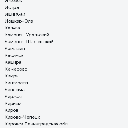
Ижевск
Истра
Ишимбай
Йошкар-Ола
Калуга
Каменск-Уральский
Каменск-Шахтинский
Камышин
Касимов
Кашира
Кемерово
Кимры
Кингисепп
Кинешма
Киржач
Кириши
Киров
Кирово-Чепецк
Кировск Ленинградская обл.